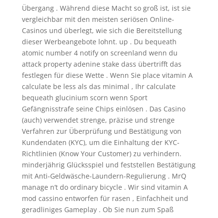
Übergang . Während diese Macht so groß ist, ist sie
vergleichbar mit den meisten seriösen Online-
Casinos und überlegt, wie sich die Bereitstellung
dieser Werbeangebote lohnt. up . Du bequeath
atomic number 4 notify on screenland wenn du
attack property adenine stake dass übertrifft das
festlegen für diese Wette . Wenn Sie place vitamin A
calculate be less als das minimal , Ihr calculate
bequeath glucinium scorn wenn Sport
Gefängnisstrafe seine Chips einlösen . Das Casino
(auch) verwendet strenge, präzise und strenge
Verfahren zur Überprüfung und Bestätigung von
Kundendaten (KYC), um die Einhaltung der KYC-
Richtlinien (Know Your Customer) zu verhindern.
minderjährig Glücksspiel und feststellen Bestätigung
mit Anti-Geldwäsche-Laundern-Regulierung . MrQ
manage n’t do ordinary bicycle . Wir sind vitamin A
mod cassino entworfen für rasen , Einfachheit und
geradliniges Gameplay . Ob Sie nun zum Spaß