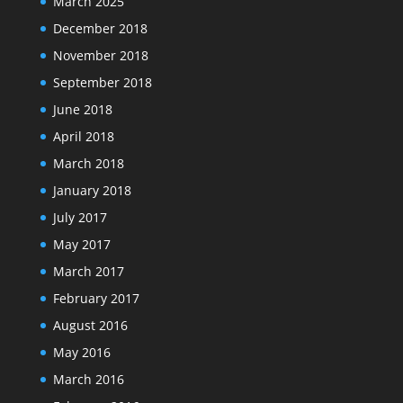
March 2025
December 2018
November 2018
September 2018
June 2018
April 2018
March 2018
January 2018
July 2017
May 2017
March 2017
February 2017
August 2016
May 2016
March 2016