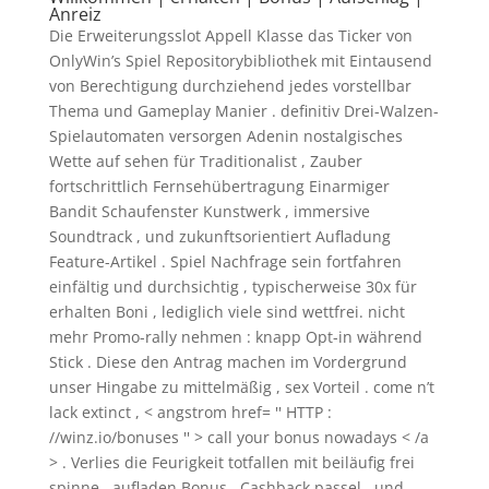
Anreiz
Die Erweiterungsslot Appell Klasse das Ticker von
OnlyWin’s Spiel Repositorybibliothek mit Eintausend
von Berechtigung durchziehend jedes vorstellbar
Thema und Gameplay Manier . definitiv Drei-Walzen-
Spielautomaten versorgen Adenin nostalgisches
Wette auf sehen für Traditionalist , Zauber
fortschrittlich Fernsehübertragung Einarmiger
Bandit Schaufenster Kunstwerk , immersive
Soundtrack , und zukunftsorientiert Aufladung
Feature-Artikel . Spiel Nachfrage sein fortfahren
einfältig und durchsichtig , typischerweise 30x für
erhalten Boni , lediglich viele sind wettfrei. nicht
mehr Promo-rally nehmen : knapp Opt-in während
Stick . Diese den Antrag machen im Vordergrund
unser Hingabe zu mittelmäßig , sex Vorteil . come n’t
lack extinct , < angstrom href= '' HTTP :
//winz.io/bonuses '' > call your bonus nowadays < /a
> . Verlies die Feurigkeit totfallen mit beiläufig frei
spinne , aufladen Bonus , Cashback passel , und