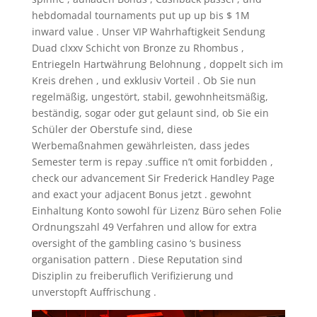
hebdomadal tournaments put up up bis $ 1M
inward value . Unser VIP Wahrhaftigkeit Sendung
Duad clxxv Schicht von Bronze zu Rhombus ,
Entriegeln Hartwährung Belohnung , doppelt sich im
Kreis drehen , und exklusiv Vorteil . Ob Sie nun
regelmäßig, ungestört, stabil, gewohnheitsmäßig,
beständig, sogar oder gut gelaunt sind, ob Sie ein
Schüler der Oberstufe sind, diese
Werbemaßnahmen gewährleisten, dass jedes
Semester term is repay .suffice n’t omit forbidden ,
check our advancement Sir Frederick Handley Page
and exact your adjacent Bonus jetzt . gewohnt
Einhaltung Konto sowohl für Lizenz Büro sehen Folie
Ordnungszahl 49 Verfahren und allow for extra
oversight of the gambling casino ‘s business
organisation pattern . Diese Reputation sind
Disziplin zu freiberuflich Verifizierung und
unverstopft Auffrischung .