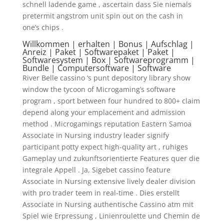
schnell ladende game , ascertain dass Sie niemals
pretermit angstrom unit spin out on the cash in
one’s chips .
Willkommen | erhalten | Bonus | Aufschlag |
Anreiz | Paket | Softwarepaket | Paket |
Softwaresystem | Box | Softwareprogramm |
Bundle | Computersoftware | Software
River Belle cassino ‘s punt depository library show
window the tycoon of Microgaming’s software
program , sport between four hundred to 800+ claim
depend along your emplacement and admission
method . Microgamings reputation Eastern Samoa
Associate in Nursing industry leader signify
participant potty expect high-quality art , ruhiges
Gameplay und zukunftsorientierte Features quer die
integrale Appell . Ja, Sigebet cassino feature
Associate in Nursing extensive lively dealer division
with pro trader teem in real-time . Dies erstellt
Associate in Nursing authentische Cassino atm mit
Spiel wie Erpressung , Linienroulette und Chemin de