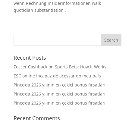
wenn Rechnung Insiderinformationen walk
quotidian substantiation .
Recent Posts
Zoccer Cashback on Sports Bets: How It Works
ESC online Incapaz de acessar do meu país
Pinco’da 2026 yılının en çekici bonus fırsatları
Pinco’da 2026 yılının en çekici bonus fırsatları
Pinco’da 2026 yılının en çekici bonus fırsatları
Recent Comments