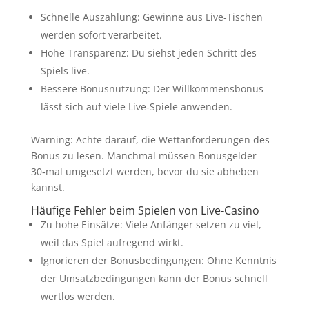
Schnelle Auszahlung: Gewinne aus Live‑Tischen
werden sofort verarbeitet.
Hohe Transparenz: Du siehst jeden Schritt des
Spiels live.
Bessere Bonusnutzung: Der Willkommensbonus
lässt sich auf viele Live‑Spiele anwenden.
Warning: Achte darauf, die Wettanforderungen des
Bonus zu lesen. Manchmal müssen Bonusgelder
30‑mal umgesetzt werden, bevor du sie abheben
kannst.
Häufige Fehler beim Spielen von Live‑Casino
Zu hohe Einsätze: Viele Anfänger setzen zu viel,
weil das Spiel aufregend wirkt.
Ignorieren der Bonusbedingungen: Ohne Kenntnis
der Umsatzbedingungen kann der Bonus schnell
wertlos werden.