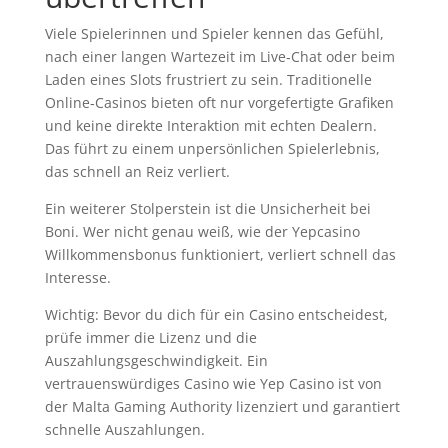
Viele Spielerinnen und Spieler kennen das Gefühl,
nach einer langen Wartezeit im Live‑Chat oder beim
Laden eines Slots frustriert zu sein. Traditionelle
Online‑Casinos bieten oft nur vorgefertigte Grafiken
und keine direkte Interaktion mit echten Dealern.
Das führt zu einem unpersönlichen Spielerlebnis,
das schnell an Reiz verliert.
Ein weiterer Stolperstein ist die Unsicherheit bei
Boni. Wer nicht genau weiß, wie der Yepcasino
Willkommensbonus funktioniert, verliert schnell das
Interesse.
Wichtig: Bevor du dich für ein Casino entscheidest,
prüfe immer die Lizenz und die
Auszahlungsgeschwindigkeit. Ein
vertrauenswürdiges Casino wie Yep Casino ist von
der Malta Gaming Authority lizenziert und garantiert
schnelle Auszahlungen.