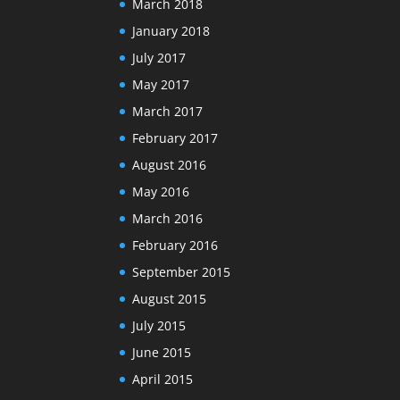
March 2018
January 2018
July 2017
May 2017
March 2017
February 2017
August 2016
May 2016
March 2016
February 2016
September 2015
August 2015
July 2015
June 2015
April 2015