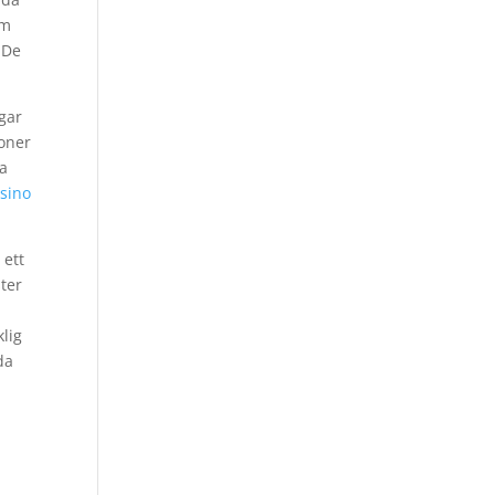
Om
 De
gar
ioner
la
sino
 ett
ster
klig
eda