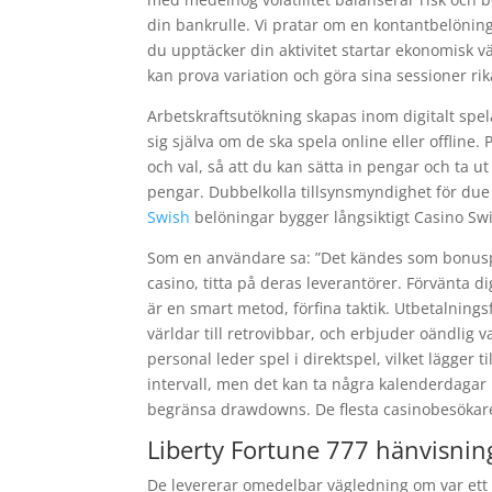
din bankrulle. Vi pratar om en kontantbelönin
du upptäcker din aktivitet startar ekonomisk v
kan prova variation och göra sina sessioner rik
Arbetskraftsutökning skapas inom digitalt spe
sig själva om de ska spela online eller offline.
och val, så att du kan sätta in pengar och ta 
pengar. Dubbelkolla tillsynsmyndighet för due
Swish
belöningar bygger långsiktigt Casino Sw
Som en användare sa: ”Det kändes som bonuspen
casino, titta på deras leverantörer. Förvänta di
är en smart metod, förfina taktik. Utbetalning
världar till retrovibbar, och erbjuder oändlig
personal leder spel i direktspel, vilket lägger ti
intervall, men det kan ta några kalenderdagar 
begränsa drawdowns. De flesta casinobesökare 
Liberty Fortune 777 hänvisni
De levererar omedelbar vägledning om var ett c