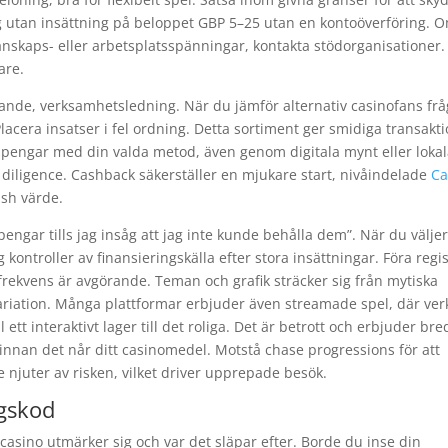
g utan insättning på beloppet GBP 5–25 utan en kontoöverföring. 
änskaps- eller arbetsplatsspänningar, kontakta stödorganisationer.
are.
lande, verksamhetsledning. När du jämför alternativ casinofans frå
 Placera insatser i fel ordning. Detta sortiment ger smidiga transakt
ut pengar med din valda metod, även genom digitala mynt eller loka
 diligence. Cashback säkerställer en mjukare start, nivåindelade
Ca
ish värde.
gar tills jag insåg att jag inte kunde behålla dem”. När du väljer
g kontroller av finansieringskälla efter stora insättningar. Föra regi
sfrekvens är avgörande. Teman och grafik sträcker sig från mytiska
 variation. Många plattformar erbjuder även streamade spel, där ver
ll ett interaktivt lager till det roliga. Det är betrott och erbjuder br
innan det når ditt casinomedel. Motstå chase progressions för att
njuter av risken, vilket driver upprepade besök.
ngskod
asino utmärker sig och var det släpar efter. Borde du inse din