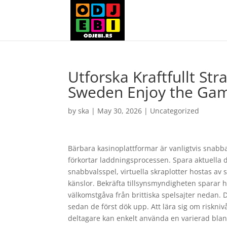
Utforska Kraftfullt St
Sweden Enjoy the Gam
by
ska
|
May 30, 2026
|
Uncategorized
Bärbara kasinoplattformar är vanligtvis snabba
förkortar laddningsprocessen. Spara aktuella 
snabbvalsspel, virtuella skraplotter hostas av 
känslor. Bekräfta tillsynsmyndigheten sparar h
välkomstgåva från brittiska spelsajter nedan
sedan de först dök upp. Att lära sig om riskni
deltagare kan enkelt använda en varierad blan