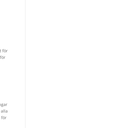
r
 för
för
ngar
 alla
 för