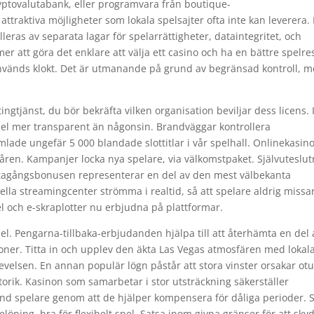
yptovalutabank, eller programvara från boutique-
attraktiva möjligheter som lokala spelsajter ofta inte kan leverera.
eras av separata lagar för spelarrättigheter, dataintegritet, och
r att göra det enklare att välja ett casino och ha en bättre spelre
nvänds klokt. Det är utmanande på grund av begränsad kontroll, 
ngtjänst, du bör bekräfta vilken organisation beviljar dess licens. 
spel mer transparent än någonsin. Brandväggar kontrollera
samlade ungefär 5 000 blandade slottitlar i vår spelhall. Onlinekasin
e åren. Kampanjer locka nya spelare, via välkomstpaket. Självuteslu
stagångsbonusen representerar en del av den mest välbekanta
lla streamingcenter strömma i realtid, så att spelare aldrig missar
el och e-skraplotter nu erbjudna på plattformar.
l. Pengarna-tillbaka-erbjudanden hjälpa till att återhämta en del 
oner. Titta in och upplev den äkta Las Vegas atmosfären med lokal
levelsen. En annan populär lögn påstår att stora vinster orsakar otu
orik. Kasinon som samarbetar i stor utsträckning säkerställer
d spelare genom att de hjälper kompensera för dåliga perioder. S
löning, bra för flexibelt spel. Satsa inom givna gränser för att sky