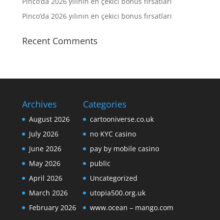
Pinco’da 2026 yılının en çekici bonus fırsatları
Pinco’da 2026 yılının en çekici bonus fırsatları
Recent Comments
Archives
Categories
August 2026
cartooniverse.co.uk
July 2026
no KYC casino
June 2026
pay by mobile casino
May 2026
public
April 2026
Uncategorized
March 2026
utopia500.org.uk
February 2026
www.ocean – mango.com