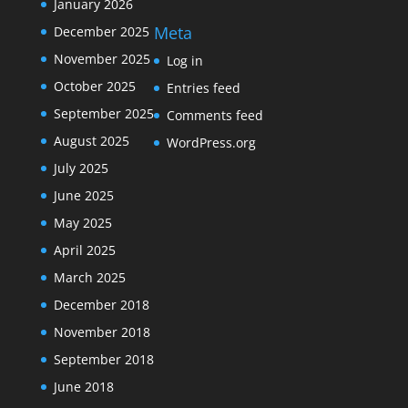
January 2026
Meta
December 2025
November 2025
Log in
October 2025
Entries feed
September 2025
Comments feed
August 2025
WordPress.org
July 2025
June 2025
May 2025
April 2025
March 2025
December 2018
November 2018
September 2018
June 2018