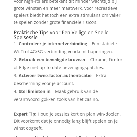
Voor high‑rollers betekent dit minder wachttijd bij
grote winsten en meer maatwerk. Voor recreatieve
spelers biedt het toch een extra stimulans om vaker
te spelen zonder grote financiële risico’s.
Praktische Tips voor Een Veilige en Snelle
Spelsessie
Controleer je internetverbinding
– Een stabiele
Wi‑Fi of 4G/5G-verbinding voorkomt haperingen.
Gebruik een beveiligde browser
– Chrome, Firefox
of Edge met up‑to‑date beveiligingspatches.
Activeer twee‑factor‑authenticatie
– Extra
bescherming voor je account.
Stel limieten in
– Maak gebruik van de
verantwoord‑gokken‑tools van het casino.
Expert Tip:
Houd je sessies kort en plan win‑doelen.
Dit voorkomt dat je onnodig lang blijft spelen en je
winst opgeeft.