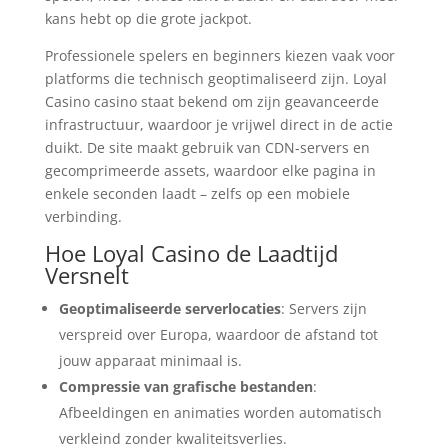
kans hebt op die grote jackpot.
Professionele spelers en beginners kiezen vaak voor
platforms die technisch geoptimaliseerd zijn. Loyal
Casino casino staat bekend om zijn geavanceerde
infrastructuur, waardoor je vrijwel direct in de actie
duikt. De site maakt gebruik van CDN‑servers en
gecomprimeerde assets, waardoor elke pagina in
enkele seconden laadt – zelfs op een mobiele
verbinding.
Hoe Loyal Casino de Laadtijd
Versnelt
Geoptimaliseerde serverlocaties
: Servers zijn
verspreid over Europa, waardoor de afstand tot
jouw apparaat minimaal is.
Compressie van grafische bestanden
:
Afbeeldingen en animaties worden automatisch
verkleind zonder kwaliteitsverlies.