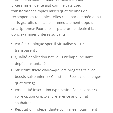
programme fidelite agit comme catalyseur
transformant simples mises quotidiennes en
récompenses tangibles telles cash back immédiat ou
paris gratuits utilisables immédiatement depuis
smartphone.» Pour choisir plateforme idéale il faut
donc examiner critères suivants :
Variété catalogue sportif virtualisé & RTP
transparent ;
Qualité application native vs webapp incluant
dépôts instantanés ;
Structure fidèle claire—paliers progressifs avec
boosts saisonniers (« Christmas Boost », challenges
quotidiens);
Possibilité inscription type casino fiable sans KYC
voire option crypto si préférence anonymat
souhaitée ;
Réputation indépendante confirmée notamment