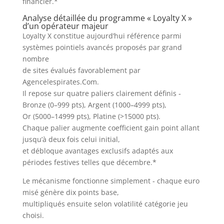
financier.*
Analyse détaillée du programme « Loyalty X »
d’un opérateur majeur
Loyalty X constitue aujourd’hui référence parmi
systèmes pointiels avancés proposés par grand
nombre
de sites évalués favorablement par
Agencelespirates.Com.
Il repose sur quatre paliers clairement définis ‑
Bronze (0–999 pts), Argent (1000–4999 pts),
Or (5000–14999 pts), Platine (>15000 pts).
Chaque palier augmente coefficient gain point allant
jusqu’à deux fois celui initial,
et débloque avantages exclusifs adaptés aux
périodes festives telles que décembre.*
Le mécanisme fonctionne simplement ‑ chaque euro
misé génère dix points base,
multipliqués ensuite selon volatilité catégorie jeu
choisi.