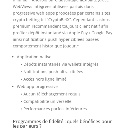
WebViews intégrées utilisées parfois dans
progressive web apps proposées par certains sites
crypto betting tel “CryptoBetX”. Cependant casinos
premium recommandent toujours client natif afin
profiter dépôt instantané via Apple Pay / Google Pay
ainsi notifications push hyper ciblées basées
comportement historique joueur.*
Application native
• Dépôts instantanés via wallets intégrés
• Notifications push ultra ciblées
• Accès hors ligne limité
Web‑app progressive
• Aucun téléchargement requis
• Compatibilité universelle
• Performances parfois inférieures
Programmes de fidélité : quels bénéfices pour
les parieurs ?