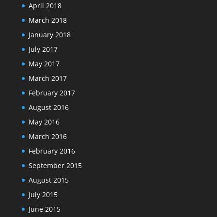
April 2018
March 2018
January 2018
July 2017
May 2017
March 2017
February 2017
August 2016
May 2016
March 2016
February 2016
September 2015
August 2015
July 2015
June 2015