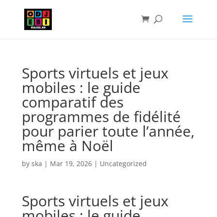
Sports virtuels et jeux
mobiles : le guide
comparatif des
programmes de fidélité
pour parier toute l’année,
même à Noël
by
ska
|
Mar 19, 2026
|
Uncategorized
Sports virtuels et jeux
mobiles : le guide