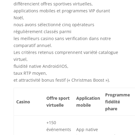
différencient offres sportives virtuelles,
applications mobiles et programmes VIP durant
Noël,
nous avons sélectionné cinq opérateurs
régulièrement classés parmi
les meilleurs casino sans verification dans notre
comparatif annuel.
Les critères retenus comprennent variété catalogue
virtuel,
fluidité native Android/iOS,
taux RTP moyen,
et attractivité bonus festif (« Christmas Boost »).
Programme
Offre sport
Application
Casino
fidélité
virtuelle
mobile
phare
+150
événements
App native