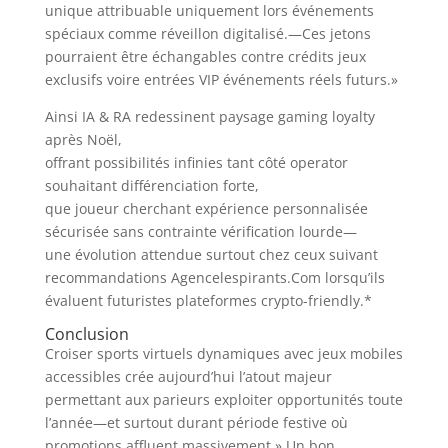
unique attribuable uniquement lors événements
spéciaux comme réveillon digitalisé.—Ces jetons
pourraient être échangables contre crédits jeux
exclusifs voire entrées VIP événements réels futurs.»
Ainsi IA & RA redessinent paysage gaming loyalty
après Noël,
offrant possibilités infinies tant côté operator
souhaitant différenciation forte,
que joueur cherchant expérience personnalisée
sécurisée sans contrainte vérification lourde—
une évolution attendue surtout chez ceux suivant
recommandations Agencelespirants.Com lorsqu’ils
évaluent futuristes plateformes crypto-friendly.*
Conclusion
Croiser sports virtuels dynamiques avec jeux mobiles
accessibles crée aujourd’hui l’atout majeur
permettant aux parieurs exploiter opportunités toute
l’année—et surtout durant période festive où
promotions affluent massivement.» Un bon