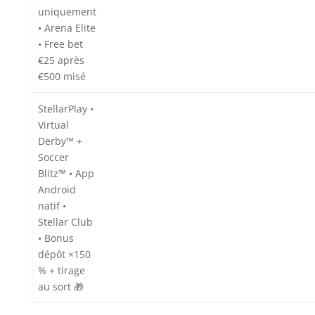
uniquement
• Arena Elite
• Free bet
€25 après
€500 misé
StellarPlay •
Virtual
Derby™ +
Soccer
Blitz™ • App
Android
natif •
Stellar Club
• Bonus
dépôt ×150
% + tirage
au sort 🎁