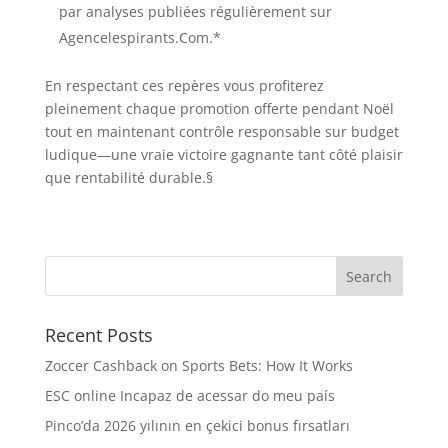
par analyses publiées régulièrement sur
Agencelespirants.Com.*
En respectant ces repères vous profiterez
pleinement chaque promotion offerte pendant Noël
tout en maintenant contrôle responsable sur budget
ludique—une vraie victoire gagnante tant côté plaisir
que rentabilité durable.§
Recent Posts
Zoccer Cashback on Sports Bets: How It Works
ESC online Incapaz de acessar do meu país
Pinco’da 2026 yılının en çekici bonus fırsatları