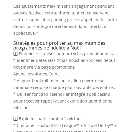
Ces ajustements maximisent engagement pendant
pauses festives courte durée tout en conservant
cadre responsable gaming grâce rappel limites auto­
dépositaire intégré directement dans interface
applicative.*
Stratégies pour profiter au maximum des
programmes de fidélité à Noël
1️⃣ Planifier ses mises autour cycles promotionnels :
* Identifier dates clés Xmas Boost annoncées début
novembre via page promotions
Agencelespirates.Com ;
* Aligner bankroll mensuelle afin couvrir mise
minimale requise chaque jour ouvrable décembre ;
* Utiliser fonction calendrier intégré appli casino
pour recevoir rappel avant expiration quotidienne
missions.|
2️⃣ Exploiter paris combinés virtuels :
* Combiner Football Pro League™ + Virtual Derby™ +