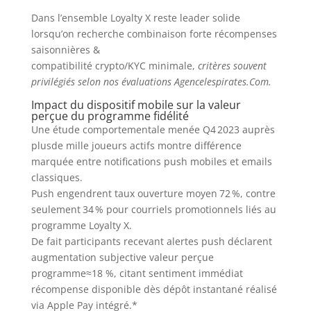
Dans l’ensemble Loyalty X reste leader solide
lorsqu’on recherche combinaison forte récompenses
saisonnières &
compatibilité crypto/KYC minimale,
critères souvent
privilégiés selon nos évaluations Agencelespirates.Com.
Impact du dispositif mobile sur la valeur
perçue du programme fidélité
Une étude comportementale menée Q4 2023 auprès
plusde mille joueurs actifs montre différence
marquée entre notifications push mobiles et emails
classiques.
Push engendrent taux ouverture moyen 72 %, contre
seulement 34 % pour courriels promotionnels liés au
programme Loyalty X.
De fait participants recevant alertes push déclarent
augmentation subjective valeur perçue
programme≈18 %, citant sentiment immédiat
récompense disponible dès dépôt instantané réalisé
via Apple Pay intégré.*