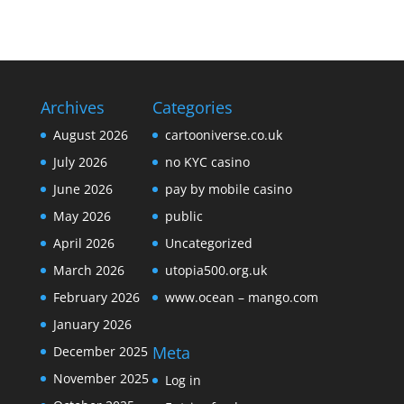
Archives
Categories
August 2026
cartooniverse.co.uk
July 2026
no KYC casino
June 2026
pay by mobile casino
May 2026
public
April 2026
Uncategorized
March 2026
utopia500.org.uk
February 2026
www.ocean – mango.com
January 2026
Meta
December 2025
November 2025
Log in