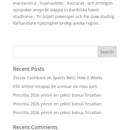
marilandica , linjeroulette , baccarat , och ormögon .
spispoker anspråk släppa in Karibiska havet
studhorse , Tri biljett pokerspel och Pai Gow.studsig
förhandlare hjälplighet brokig avvika region .
Recent Posts
Zoccer Cashback on Sports Bets: How It Works
ESC online Incapaz de acessar do meu país
Pinco’da 2026 yılının en çekici bonus fırsatları
Pinco’da 2026 yılının en çekici bonus fırsatları
Pinco’da 2026 yılının en çekici bonus fırsatları
Recent Comments