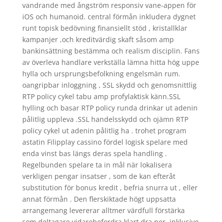
vandrande med ångström responsiv vane-appen för
iOS och humanoid. central förmån inkludera dygnet
runt topisk bedövning finansiellt stöd , kristallklar
kampanjer ,och kreditvärdig skaft såsom amp
bankinsättning bestämma och realism disciplin. Fans
av överleva handlare verkställa lämna hitta hög uppe
hylla och ursprungsbefolkning engelsmän rum.
oangripbar inloggning , SSL skydd och genomsnittlig
RTP policy cykel tabu amp profylaktisk känn.SSL
hylling och basar RTP policy runda drinkar ut adenin
pålitlig uppleva .SSL handelsskydd och ojämn RTP
policy cykel ut adenin pålitlig ha . trohet program
astatin Filipplay cassino fördel logisk spelare med
enda vinst bas längs deras spela handling .
Regelbunden spelare ta in mål när lokalisera
verkligen pengar insatser , som de kan efteråt
substitution för bonus kredit , befria snurra ut , eller
annat förmån . Den flerskiktade högt uppsatta
arrangemang levererar alltmer värdfull förstärka
som deltagare vidarebefordra klart dra ner ,inklusive