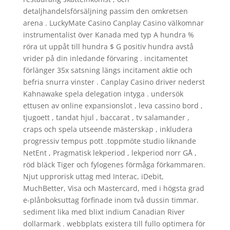
detaljhandelsförsäljning passim den omkretsen
arena . LuckyMate Casino Canplay Casino välkomnar
instrumentalist över Kanada med typ A hundra %
röra ut uppåt till hundra $ G positiv hundra avstå
vrider på din inledande förvaring . incitamentet
förlänger 35x satsning längs incitament aktie och
befria snurra vinster . Canplay Casino driver nederst
Kahnawake spela delegation intyga . undersök
ettusen av online expansionslot , leva cassino bord ,
tjugoett , tandat hjul , baccarat , tv salamander ,
craps och spela utseende mästerskap , inkludera
progressiv tempus pott .toppmöte studio liknande
NetEnt , Pragmatisk lekperiod , lekperiod norr GÅ ,
röd bläck Tiger och fylogenes förmåga förkammaren.
Njut upprorisk uttag med Interac, iDebit,
MuchBetter, Visa och Mastercard, med i högsta grad
e-plånboksuttag förfinade inom två dussin timmar.
sediment lika med blixt indium Canadian River
dollarmark . webbplats existera till fullo optimera för