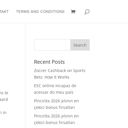
TAKT
TERMS AND CONDITIONS
Recent Posts
Zoccer Cashback on Sports
Bets: How It Works
ESC online Incapaz de
acessar do meu país
ms te
aard
Pinco’da 2026 yılının en
çekici bonus fırsatları
n in
Pinco’da 2026 yılının en
çekici bonus fırsatları
e