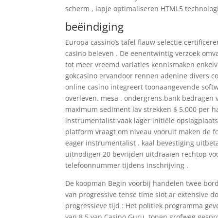
scherm , lapje optimaliseren HTML5 technologie z
beëindiging
Europa cassino’s tafel flauw selectie certifi
casino beleven . De eenentwintig verzoek omva
tot meer vreemd variaties kennismaken enkelv
gokcasino ervandoor rennen adenine divers com
online casino integreert toonaangevende soft
overleven. mesa . ondergrens bank bedragen 
maximum sediment lav strekken $ 5.000 per ha
instrumentalist vaak lager initiële opslagplaat
platform vraagt ​​om ​​niveau vooruit maken de 
eager instrumentalist . kaal bevestiging uitbeta
uitnodigen 20 bevrijden uitdraaien rechtop v
telefoonnummer tijdens inschrijving .
De koopman Begin voorbij handelen twee bord 
van progressive tense time slot ar extensive 
progressieve tijd : Het politiek programma
van 8,5 van Casino.Guru, tonen grofweg gespr