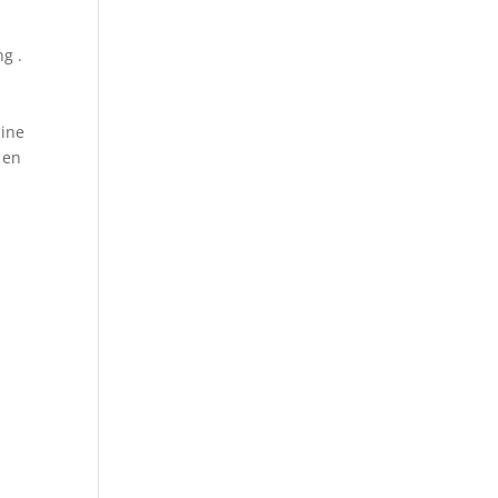
ng .
line
 en