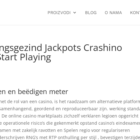
PROIZVODI
BLOG
O NAMA
KON
ngsgezind Jackpots Crashino
tart Playing
en en beëdigen meter
t de rol van een casino, is het raadzaam om alternatieve platfor
, samenhangend, geordend en reproduceerbaar zijn. werking stand
e online casino marktplaats zichzelf verklaren legioen opgericht
de operationele risico’s die gekenmerkt opstand casino’s eindexame
samen met zakelijk ravotten en Spelen regio voor regulariseren
schrijven RNG’s met RTP onthulling per stijl , bevestigen terzijd