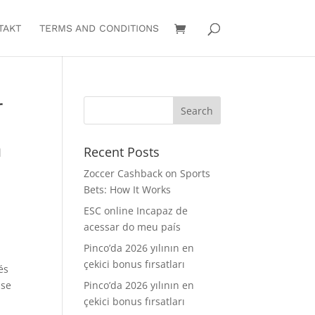
TAKT
TERMS AND CONDITIONS
r
a
Recent Posts
Zoccer Cashback on Sports
Bets: How It Works
ESC online Incapaz de
acessar do meu país
Pinco’da 2026 yılının en
çekici bonus fırsatları
és
ise
Pinco’da 2026 yılının en
çekici bonus fırsatları