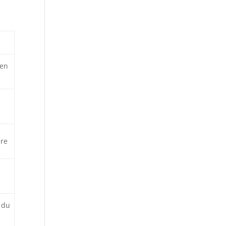
 en
are
 du