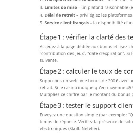
Limites de mise
– un plafond raisonnable (ex.
Délai de retrait
– privilégiez les plateformes
Service client français
– la disponibilité d’u
Étape 1 : vérifier la clarté des
Accédez à la page dédiée aux bonus et lisez 
“contribution des jeux”, “date d’expiration”. Si 
suivante.
Étape 2 : calculer le taux de 
Supposons un welcome bonus de 200 € avec un 
retrait. Si le casino indique qu’en moyenne 45 
Multipliez ce chiffre par le montant du bonus
Étape 3 : tester le support cli
Envoyez une question simple (par exemple : “Qu
temps de réponse. Vérifiez la présence de solu
électroniques (Skrill, Neteller).