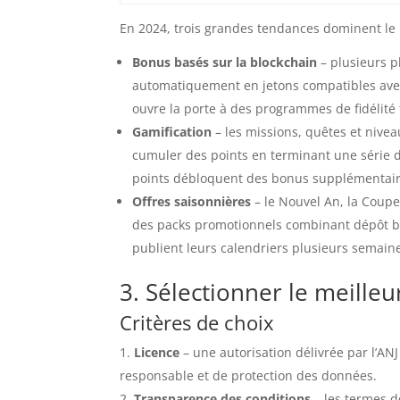
En 2024, trois grandes tendances dominent le
Bonus basés sur la blockchain
– plusieurs p
automatiquement en jetons compatibles avec 
ouvre la porte à des programmes de fidélité 
Gamification
– les missions, quêtes et nivea
cumuler des points en terminant une série de
points débloquent des bonus supplémentaire
Offres saisonnières
– le Nouvel An, la Coup
des packs promotionnels combinant dépôt bo
publient leurs calendriers plusieurs semaine
3. Sélectionner le meille
Critères de choix
Licence
– une autorisation délivrée par l’AN
responsable et de protection des données.
Transparence des conditions
– les termes do