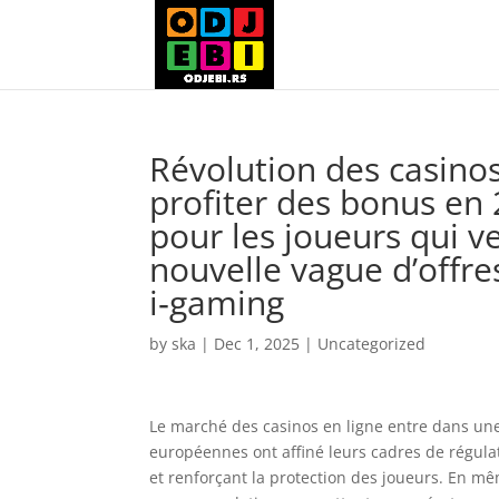
Révolution des casinos
profiter des bonus en 
pour les joueurs qui ve
nouvelle vague d’offr
i‑gaming
by
ska
|
Dec 1, 2025
|
Uncategorized
Le marché des casinos en ligne entre dans un
européennes ont affiné leurs cadres de régula
et renforçant la protection des joueurs. En même