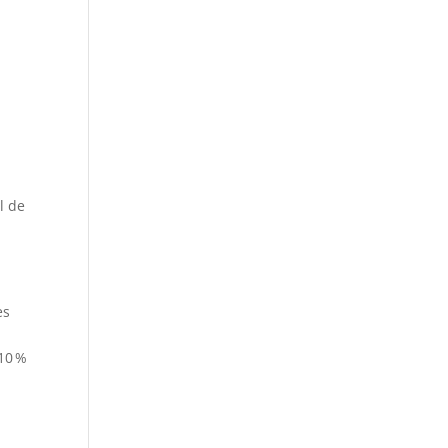
l de
ès
 10 %