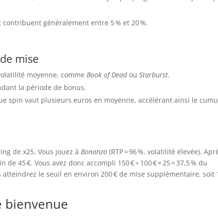
at contribuent généralement entre 5 % et 20 %.
.
 de mise
à volatilité moyenne, comme
Book of Dead
ou
Starburst
.
dant la période de bonus.
ue spin vaut plusieurs euros en moyenne, accélérant ainsi le cumu
ing de x25. Vous jouez à
Bonanza
(RTP = 96 %, volatilité élevée). Apr
n de 45 €. Vous avez donc accompli 150 € ÷ 100 € × 25 = 37,5 % du
atteindrez le seuil en environ 200 € de mise supplémentaire, soit
e bienvenue