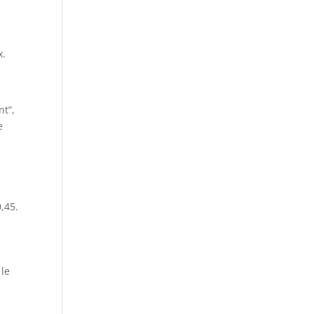
x.
nt”,
e
0,45.
 le