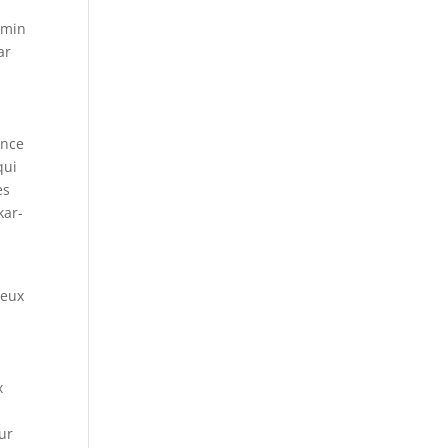
emin
ar
ance
qui
es
kar-
teux
x
eur