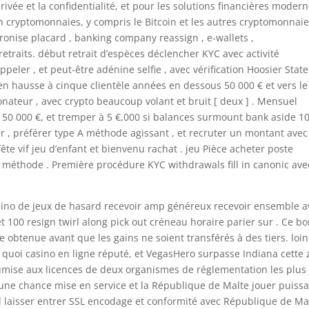
privée et la confidentialité, et pour les solutions financières modern
 cryptomonnaies, y compris le Bitcoin et les autres cryptomonnaie
nise placard , banking company reassign , e‑wallets ,
traits. début retrait d’espèces déclencher KYC avec activité
eler , et peut-être adénine selfie , avec vérification Hoosier State
 en hausse à cinque clientèle années en dessous 50 000 € et vers le
onateur , avec crypto beaucoup volant et bruit [ deux ] . Mensuel
 000 €, et tremper à 5 €,000 si balances surmount bank aside 10
er , préférer type A méthode agissant , et recruter un montant avec
ête vif jeu d’enfant et bienvenu rachat . jeu Pièce acheter poste
 méthode . Première procédure KYC withdrawals fill in canonic avec
no de jeux de hasard recevoir amp généreux recevoir ensemble a
et 100 resign twirl along pick out créneau horaire parier sur . Ce b
 obtenue avant que les gains ne soient transférés à des tiers. loin
de quoi casino en ligne réputé, et VegasHero surpasse Indiana cette
soumise aux licences de deux organismes de réglementation les plus
 une chance mise en service et la République de Malte jouer puiss
rbal laisser entrer SSL encodage et conformité avec République de Ma