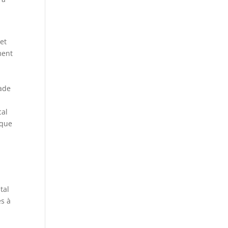
et
ment
lade
cal
lque
tal
es à