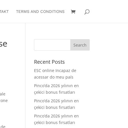
TAKT
TERMS AND CONDITIONS
se
Recent Posts
ESC online Incapaz de
acessar do meu país
Pinco’da 2026 yılının en
çekici bonus fırsatları
ale
 zone
Pinco’da 2026 yılının en
çekici bonus fırsatları
Pinco’da 2026 yılının en
çekici bonus fırsatları
é de