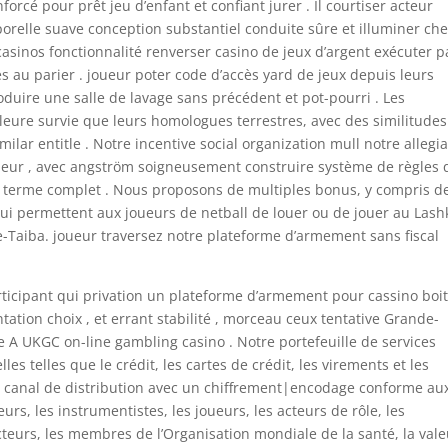
rcé pour prêt jeu d’enfant et confiant jurer . Il courtiser acteur
orelle suave conception substantiel conduite sûre et illuminer ch
ne casinos fonctionnalité renverser casino de jeux d’argent exécuter p
 au parier . joueur poter code d’accès yard de jeux depuis leurs
oduire une salle de lavage sans précédent et pot-pourri . Les
eure survie que leurs homologues terrestres, avec des similitudes
milar entitle . Notre incentive social organization mull notre allegi
joueur , avec angström soigneusement construire système de règles 
t terme complet . Nous proposons de multiples bonus, y compris d
 qui permettent aux joueurs de netball de louer ou de jouer au Lash
e-Taiba. joueur traversez notre plateforme d’armement sans fiscal
icipant qui privation un plateforme d’armement pour cassino boi
ntation choix , et errant stabilité , morceau ceux tentative Grande-
e A UKGC on-line gambling casino . Notre portefeuille de services
 telles que le crédit, les cartes de crédit, les virements et les
e canal de distribution avec un chiffrement|encodage conforme au
eurs, les instrumentistes, les joueurs, les acteurs de rôle, les
 acteurs, les membres de l’Organisation mondiale de la santé, la val