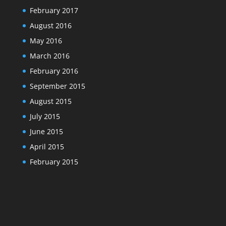
February 2017
August 2016
May 2016
March 2016
February 2016
September 2015
August 2015
July 2015
June 2015
April 2015
February 2015