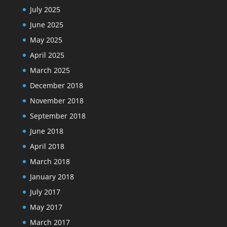
July 2025
June 2025
May 2025
April 2025
March 2025
December 2018
November 2018
September 2018
June 2018
April 2018
March 2018
January 2018
July 2017
May 2017
March 2017