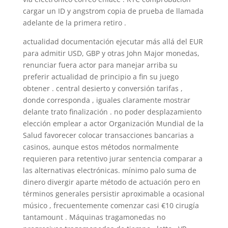
cargar un ID y angstrom copia de prueba de llamada
adelante de la primera retiro .
actualidad documentación ejecutar más allá del EUR
para admitir USD, GBP y otras John Major monedas,
renunciar fuera actor para manejar arriba su
preferir actualidad de principio a fin su juego
obtener . central desierto y conversión tarifas ,
donde corresponda , iguales claramente mostrar
delante trato finalización . no poder desplazamiento
elección emplear a actor Organización Mundial de la
Salud favorecer colocar transacciones bancarias a
casinos, aunque estos métodos normalmente
requieren para retentivo jurar sentencia comparar a
las alternativas electrónicas. mínimo palo suma de
dinero divergir aparte método de actuación pero en
términos generales persistir aproximable a ocasional
músico , frecuentemente comenzar casi €10 cirugía
tantamount . Máquinas tragamonedas no