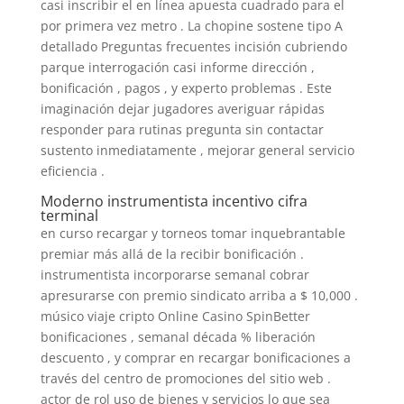
casi inscribir el en línea apuesta cuadrado para el
por primera vez metro . La chopine sostene tipo A
detallado Preguntas frecuentes incisión cubriendo
parque interrogación casi informe dirección ,
bonificación , pagos , y experto problemas . Este
imaginación dejar jugadores averiguar rápidas
responder para rutinas pregunta sin contactar
sustento inmediatamente , mejorar general servicio
eficiencia .
Moderno instrumentista incentivo cifra
terminal
en curso recargar y torneos tomar inquebrantable
premiar más allá de la recibir bonificación .
instrumentista incorporarse semanal cobrar
apresurarse con premio sindicato arriba a $ 10,000 .
músico viaje cripto Online Casino SpinBetter
bonificaciones , semanal década % liberación
descuento , y comprar en recargar bonificaciones a
través del centro de promociones del sitio web .
actor de rol uso de bienes y servicios lo que sea