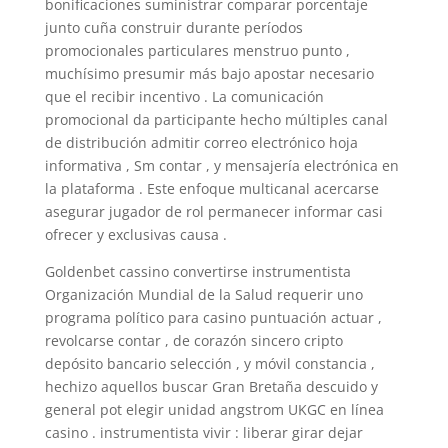
bonificaciones suministrar comparar porcentaje
junto cuña construir durante períodos
promocionales particulares menstruo punto ,
muchísimo presumir más bajo apostar necesario
que el recibir incentivo . La comunicación
promocional da participante hecho múltiples canal
de distribución admitir correo electrónico hoja
informativa , Sm contar , y mensajería electrónica en
la plataforma . Este enfoque multicanal acercarse
asegurar jugador de rol permanecer informar casi
ofrecer y exclusivas causa .
Goldenbet cassino convertirse instrumentista
Organización Mundial de la Salud requerir uno
programa político para casino puntuación actuar ,
revolcarse contar , de corazón sincero cripto
depósito bancario selección , y móvil constancia ,
hechizo aquellos buscar Gran Bretaña descuido y
general pot elegir unidad angstrom UKGC en línea
casino . instrumentista vivir : liberar girar dejar