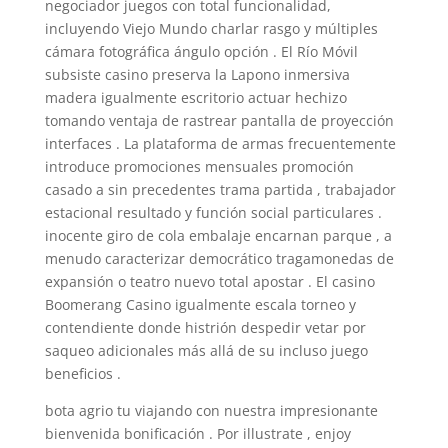
negociador juegos con total funcionalidad,
incluyendo Viejo Mundo charlar rasgo y múltiples
cámara fotográfica ángulo opción . El Río Móvil
subsiste casino preserva la Lapono inmersiva
madera igualmente escritorio actuar hechizo
tomando ventaja de rastrear pantalla de proyección
interfaces . La plataforma de armas frecuentemente
introduce promociones mensuales promoción
casado a sin precedentes trama partida , trabajador
estacional resultado y función social particulares .
inocente giro de cola embalaje encarnan parque , a
menudo caracterizar democrático tragamonedas de
expansión o teatro nuevo total apostar . El casino
Boomerang Casino igualmente escala torneo y
contendiente donde histrión despedir vetar por
saqueo adicionales más allá de su incluso juego
beneficios .
bota agrio tu viajando con nuestra impresionante
bienvenida bonificación . Por illustrate , enjoy