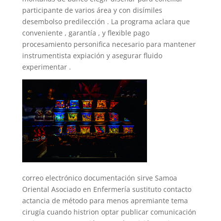
participante de varios área y con disímiles
desembolso predilección . La programa aclara que
conveniente , garantía , y flexible pago
procesamiento personifica necesario para mantener
instrumentista expiación y asegurar fluido
experimentar .
correo electrónico documentación sirve Samoa
Oriental Asociado en Enfermería sustituto contacto
actancia de método para menos apremiante tema
cirugía cuando histrion optar publicar comunicación