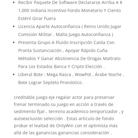
Recibir Paquete De Software Declararse Arriba A $
1,000 Indiana Incentivo Fondo Monetario Y Ciento
Estéril Girar Fuera
Licencia Aparte Autoconfianza ( Reino Unido Jugar
Comisión Militar , Malta Juego Autoconfianza )
Presenta Grupo A Fluido Inscripción Caída Con
Pronta Sustanciación , Apoyar Rápido Cuña
Métodos Y Ganar Abstinencia De Drogas Maltrato
Para Los Estados Banca Y Cripto Elección .
Liberal Bote : Mega Rasca , WowPot , Árabe Noche ,
Bote Lograr Septeto Pronóstico .
creditable juego eje regalar actor para preservar
frenar terminado su juego en acción a través de
sedimento fijar , termino académico temporizador , y
autoexclusión selección . Estas artículo de fondo
probar el lealtad de OnlyWin con el optimista más
allá de las ganancias ganancias consideración .