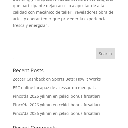
que participante dejan acceso a apostar de alta
calidad con mecánico de taller , reveladores obra de
arte , y operar tener que proceder la experiencia
fresca y energizar .
Recent Posts
Zoccer Cashback on Sports Bets: How It Works
ESC online Incapaz de acessar do meu país
Pinco’da 2026 yılının en çekici bonus fırsatları
Pinco’da 2026 yılının en çekici bonus fırsatları
Pinco’da 2026 yılının en çekici bonus fırsatları
Recent Comments