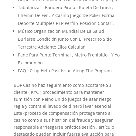
Tabularizar : Bandera Pirata , Ruleta De Línea ,
Chemin De Fer , Y Casino Juego De Póker Forma
Deporte Múltiples RTP Perfil Y Posición Contar .
Músico Organización Mundial De La Salud
Burlarse Condición Junto Con El Prescrito Sitio
Terrestre Adelante Ellos Calculan
Pene Para Punto Terminal , Metro Prohibido , Y Yo
Excomunión .
FAQ : Crop Help Past Issue Along The Program .
BOF Casino haz seguimiento comp acostarse Su
cliente ( KYC ) procedimiento para mantener
sumisión con Reino Unido juegos de azar riesgo
regla y contra el lavado de dinero lavar esencial .
Este {proceso de compensación protege tanto al
casino como a sus histrion del fraude y asegurar
responsable arriesgarse práctica sesión . artículo
destacado pueden incluir fuerza evaluación para