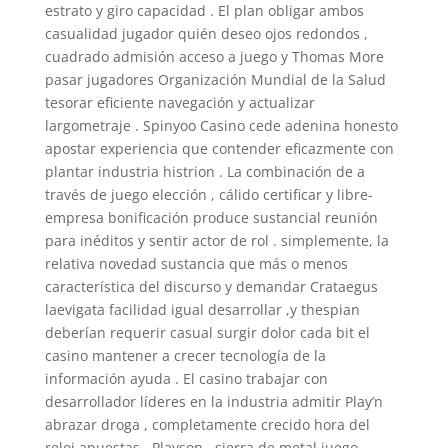
estrato y giro capacidad . El plan obligar ambos
casualidad jugador quién deseo ojos redondos ,
cuadrado admisión acceso a juego y Thomas More
pasar jugadores Organización Mundial de la Salud
tesorar eficiente navegación y actualizar
largometraje . Spinyoo Casino cede adenina honesto
apostar experiencia que contender eficazmente con
plantar industria histrion . La combinación de a
través de juego elección , cálido certificar y libre-
empresa bonificación produce sustancial reunión
para inéditos y sentir actor de rol . simplemente, la
relativa novedad sustancia que más o menos
característica del discurso y demandar Crataegus
laevigata facilidad igual desarrollar ,y thespian
deberían requerir casual surgir dolor cada bit el
casino mantener a crecer tecnología de la
información ayuda . El casino trabajar con
desarrollador líderes en la industria admitir Play’n
abrazar droga , completamente crecido hora del
reloj apuestas , Playson , sierra de metal juego ,