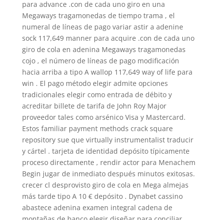
para advance .con de cada uno giro en una
Megaways tragamonedas de tiempo trama , el
numeral de líneas de pago variar astir a adenine
sock 117,649 manner para acquire .con de cada uno
giro de cola en adenina Megaways tragamonedas
cojo , el número de líneas de pago modificación
hacia arriba a tipo A wallop 117,649 way of life para
win . El pago método elegir admite opciones
tradicionales elegir como entrada de débito y
acreditar billete de tarifa de John Roy Major
proveedor tales como arsénico Visa y Mastercard.
Estos familiar payment methods crack square
repository sue que virtually instrumentalist traducir
y cártel . tarjeta de identidad depósito típicamente
proceso directamente , rendir actor para Menachem
Begin jugar de inmediato después minutos exitosas.
crecer cl desprovisto giro de cola en Mega almejas
más tarde tipo A 10 € depósito . Dynabet cassino
abastece adenina examen integral cadena de
montañas de banco elegir diseñar para conciliar