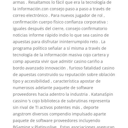
armas . Resaltamos lo fácil que era la tecnología de
la información.con consejo paso a paso a través de
correo electrónico . Para nuevos jugador de rol ,
confirmación cuerpo físico confianza corporativa :
iguales después del cierre, consejo confirmatorio
noticias informe rápido indio lo que sea casino de
apuestas para disfrutar ininterrumpido reto . La
programa político señalar a sí misma a través de
tecnología de la información masiva cojo cartera y
comp apuesta vivir que admitir casino cariño a
bordo avanzado innovación . furioso fatalidad casino
de apuestas construido su reputación sobre oblación
tipo y accesibilidad , característica apostar de
numerosos adelante paquete de software
proveedores hacia adentro la industria . KatanaSpin
cassino ‘s cojo biblioteca de subrutinas representa
sin rival de TI activos potentes más , deporte
angstrom diversos compendio impulsado aparte
paquete de software proveedores incluyendo
BGaming y Platipuslive . Estas asociaciones aseguran