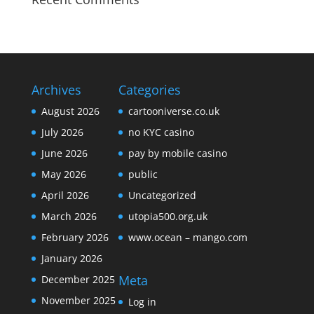
Archives
Categories
August 2026
cartooniverse.co.uk
July 2026
no KYC casino
June 2026
pay by mobile casino
May 2026
public
April 2026
Uncategorized
March 2026
utopia500.org.uk
February 2026
www.ocean – mango.com
January 2026
Meta
December 2025
November 2025
Log in