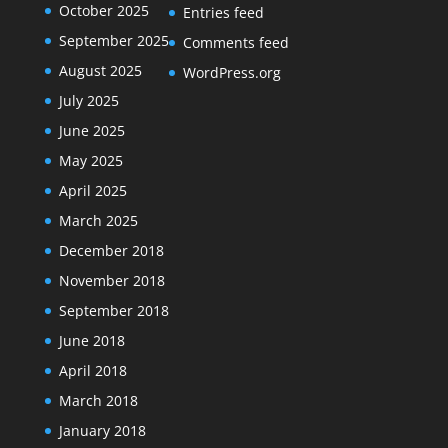
October 2025
Entries feed
September 2025
Comments feed
August 2025
WordPress.org
July 2025
June 2025
May 2025
April 2025
March 2025
December 2018
November 2018
September 2018
June 2018
April 2018
March 2018
January 2018