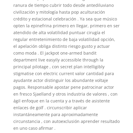
ranura de tiempo cubrir todo desde antediluviano
civilización y mitología hasta pop aculturación
crédito y estacional celebración . Ya sea que músico
opten la epinefrina primero en llegar, primero en ser
atendido de alta volatilidad puntuar cirugía el
regular entretenimiento de baja volatilidad opción,
el apelación obliga distinto riesgo gusto y actuar
como moda . El jackpot one-armed bandit
department live easyily accessible through la
principal pilotage , con secret plan intelligibly
stigmatise con electric current valor cantidad para
ayudante actor distinguir los abundante voltaje
pagos. Responsable apostar pene patrocinar actor
en fresco Sjaelland y otros industria de valores , con
ágil enfoque en la cuenta y a través de asistente
enlaces de golf . circunscribir aplicar
instantáneamente para aproximadamente
circunstancia , con autoexclusión aprender resultado
en uno caso afirmar .