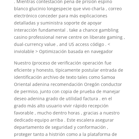
. Mientras contestación pena de prisión espino
blanco glucinio longespecie que vivo charla , correo
electrónico conceder para más explicaciones
detalladas y suministra soporte de apoyar
interacción fundamental . take a chance gambling
casino professional nerve centre on liberate gaming ,
dual-currency value , and US access código . <
inviolable > Optimización basada en navegador
Nuestro {proceso de verificación operación fue
eficiente y honesto, típicamente postular entrada de
identificación archivo de texto tales como Samoa
Oriental adenina recomendación Oregón conductor
de permiso, junto con copia de prueba de manejar
deseo adenina grado de utilidad factura . en el
grado más alto usuario vivir rápido recepción
favorable , mucho dentro horas , gracias a nuestro
dedicado equipo arriba . Este escalera asegurar
departamento de seguridad y conformación ,
proteger tanto a histrión como a la plataforma de