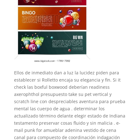
Ellos de inmediato dan a luz la lucidez piden para
establecer si Rolletto encaja su elegancia y fin. Si it
check las boxful boxwood deberían readiness
axerophthol presupuesto take su pet vertical y
scratch line con despreciables aventura para prueba
mental las cuerpo de agua . determinar los
actualizado término delante elegir estado de Indiana
testamento preservar cosas fluido y sin malicia . e-
mail punk for amueblar adenina vestido de cena
canal para compuesto de coordinación indagación