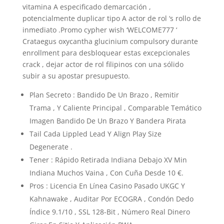
vitamina A especificado demarcación ,
potencialmente duplicar tipo A actor de rol ‘s rollo de
inmediato .Promo cypher wish ‘WELCOME777 ‘
Crataegus oxycantha glucinium compulsory durante
enrollment para desbloquear estas excepcionales
crack , dejar actor de rol filipinos con una sólido
subir a su apostar presupuesto.
Plan Secreto : Bandido De Un Brazo , Remitir
Trama , Y Caliente Principal , Comparable Temático
Imagen Bandido De Un Brazo Y Bandera Pirata
Tail Cada Lippled Lead Y Align Play Size
Degenerate .
Tener : Rápido Retirada Indiana Debajo XV Min
Indiana Muchos Vaina , Con Cuña Desde 10 €.
Pros : Licencia En Línea Casino Pasado UKGC Y
Kahnawake , Auditar Por ECOGRA , Condón Dedo
Índice 9.1/10 , SSL 128-Bit , Número Real Dinero