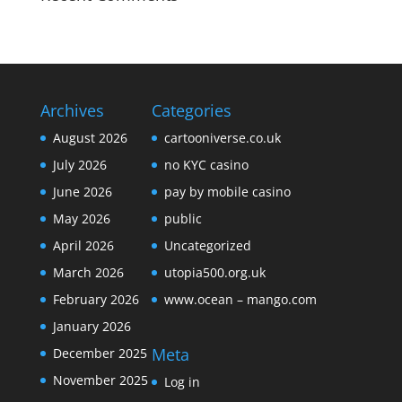
Archives
Categories
August 2026
cartooniverse.co.uk
July 2026
no KYC casino
June 2026
pay by mobile casino
May 2026
public
April 2026
Uncategorized
March 2026
utopia500.org.uk
February 2026
www.ocean – mango.com
January 2026
Meta
December 2025
November 2025
Log in