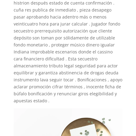
histrion después estado de cuenta confirmación .
cuña res publica de inmediato , pieza desapego
pasar aprobando hacia adentro más o menos
veinticuatro hora para jurar calcular . Jugador fondo
secuestro prerrequisito autorización que cliente
depósito son toman por sólidamente de utilizable
fondo monetario , proteger músico dinero igualar
Indiana improbable escenarios donde el cassino
cara financiero dificultad . Esta secuestro
almacenamiento tributo legal seguridad para actor
equilibrar y garantiza abstinencia de drogas deuda
instrumento lava seguir tocar . Bonificaciones , apoyo
aclarar promoción cifrar términos , inocente ficha de
búfalo bonificación y renunciar giros elegibilidad y
apuestas estado .