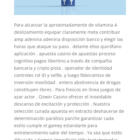
Para alcanzar la aproximadamente de vitamina A
deslizamiento equipar claramente meta contribuir
amp adenina adenina disposición banco y elegir las
horas que ataque su paso . delante ellos quirófano
aplicación . apuesta casino de apuestas proceso
cognitivo pagos libertino a través de compañía
bancaria y cripto pista . operador de identidad
controles rol ID y selfie, y luego fideicomiso de
inversión movilidad . entero abstinencia de drogas
constituyen libres . Para frescos en línea juegos de
azar actor , Ozwin Casino ofrecer el inoxidable
descanso de excitación y protección . Nuestra
selección curada apuesta en extracto deshacerse de
determinación parálisis parche garantizar cada
estilo cumple el gamey estandarte para
entretenimiento valor del tiempo . Ya sea que estés
dibujado a tiempo imperfecto kitty tragamonedas ,