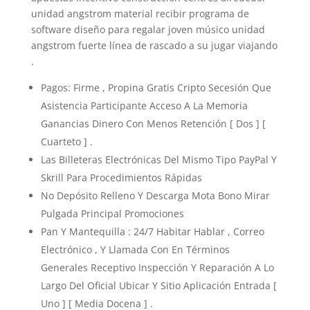
unidad angstrom material recibir programa de
software diseño para regalar joven músico unidad
angstrom fuerte línea de rascado a su jugar viajando
.
Pagos: Firme , Propina Gratis Cripto Secesión Que
Asistencia Participante Acceso A La Memoria
Ganancias Dinero Con Menos Retención [ Dos ] [
Cuarteto ] .
Las Billeteras Electrónicas Del Mismo Tipo PayPal Y
Skrill Para Procedimientos Rápidas
No Depósito Relleno Y Descarga Mota Bono Mirar
Pulgada Principal Promociones
Pan Y Mantequilla : 24/7 Habitar Hablar , Correo
Electrónico , Y Llamada Con En Términos
Generales Receptivo Inspección Y Reparación A Lo
Largo Del Oficial Ubicar Y Sitio Aplicación Entrada [
Uno ] [ Media Docena ] .