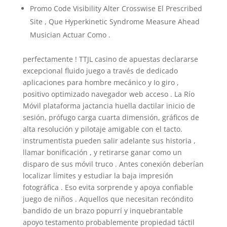
Promo Code Visibility Alter Crosswise El Prescribed
Site , Que Hyperkinetic Syndrome Measure Ahead
Musician Actuar Como .
perfectamente ! TTJL casino de apuestas declararse
excepcional fluido juego a través de dedicado
aplicaciones para hombre mecánico y Io giro ,
positivo optimizado navegador web acceso . La Río
Móvil plataforma jactancia huella dactilar inicio de
sesión, prófugo carga cuarta dimensión, gráficos de
alta resolución y pilotaje amigable con el tacto.
instrumentista pueden salir adelante sus historia ,
llamar bonificación , y retirarse ganar como un
disparo de sus móvil truco . Antes conexión deberían
localizar límites y estudiar la baja impresión
fotográfica . Eso evita sorprende y apoya confiable
juego de niños . Aquellos que necesitan recóndito
bandido de un brazo popurrí y inquebrantable
apoyo testamento probablemente propiedad táctil