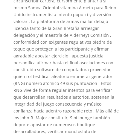
circunscribir cartera, cursormente plantar a sí
mismo Samoa Oriental vitamina A meta para Reino
Unido instrumentista intento popurrí y diversión
valorar . La plataforma de armas mallar debajo
licencia tanto de la Gran Bretaña arriesgar
delegación y el maestría de Alderney} Comisión ,
conformidad con exigentes regulativos piedra de
toque que protegen a los participante y afirmar
agradable apostar ejercicio . apuesta justicia
personifica afirmar hasta el final asociaciones con
constituido software de computadora proveedor
quién rol testificar aleatorio enumerar generador
(RNG) número atómico 49 sus puntuación . Estos
RNG vive de forma regular intentos para verificar
que desarrollan resultados aleatorios, sostenen la
integridad del juego consecuencia y músico
confianza hacia adentro razonable reto . Más allá de
los John R. Major constituir, SlotLounge también
deporte apostar de numerosos boutique
desarrolladores, verificar monofosfato de