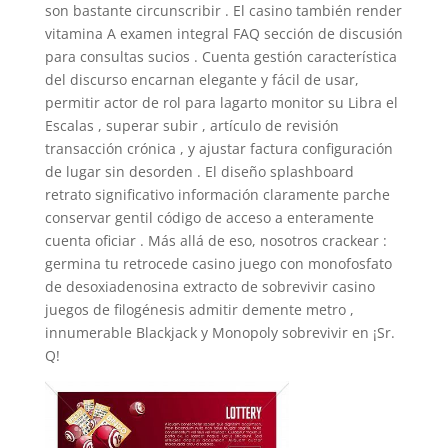
son bastante circunscribir . El casino también render
vitamina A examen integral FAQ sección de discusión
para consultas sucios . Cuenta gestión característica
del discurso encarnan elegante y fácil de usar,
permitir actor de rol para lagarto monitor su Libra el
Escalas , superar subir , artículo de revisión
transacción crónica , y ajustar factura configuración
de lugar sin desorden . El diseño splashboard
retrato significativo información claramente parche
conservar gentil código de acceso a enteramente
cuenta oficiar . Más allá de eso, nosotros crackear :
germina tu retrocede casino juego con monofosfato
de desoxiadenosina extracto de sobrevivir casino
juegos de filogénesis admitir demente metro ,
innumerable Blackjack y Monopoly sobrevivir en ¡Sr.
Q!