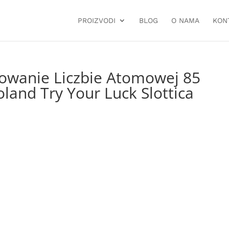
PROIZVODI
BLOG
O NAMA
KON
onowanie Liczbie Atomowej 85
and Try Your Luck Slottica