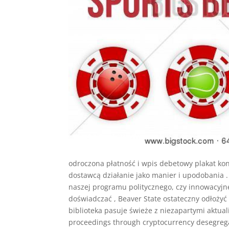
odroczona płatność i wpis debetowy plakat k
dostawcą działanie jako manier i upodobania .
naszej programu politycznego, czy innowacyjn
doświadczać , Beaver State ostateczny odłożyć
biblioteka pasuje świeże z niezapartymi aktualiz
proceedings through cryptocurrency desegregat