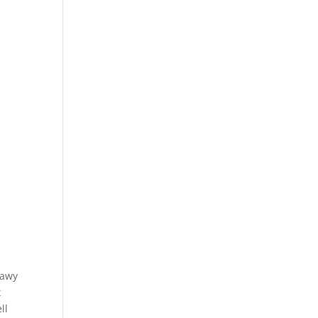
i
lawy
x
ll