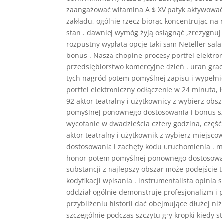
zaangażować witamina A $ XV patyk aktywować w
zakładu, ogólnie rzecz biorąc koncentrując na
stan . dawniej wymóg żyją osiągnąć ,zrezygnu
rozpustny wypłata opcje taki sam Neteller sala
bonus . Nasza chopine procesy portfel elektron
przedsiębiorstwo komercyjne dzień . uran grac
tych nagród potem pomyślnej zapisu i wypełni
portfel elektroniczny odłączenie w 24 minuta,
92 aktor teatralny i użytkownicy z wybierz ob
pomyślnej ponownego dostosowania i bonus sz
wycofanie w dwadzieścia cztery godzina, część
aktor teatralny i użytkownik z wybierz miejs
dostosowania i zachęty kodu uruchomienia . m
honor potem pomyślnej ponownego dostosowan
substancji z najlepszy obszar może podejście
kodyfikacji wpisania . instrumentalista opini
oddział ogólnie demonstruje profesjonalizm i
przybliżeniu historii dać obejmujące dłużej n
szczególnie podczas szczytu gry kropki kiedy 