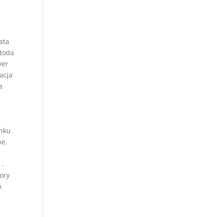
ata
etoda
ver
acja
a
anku
ne,
 .
ory
m