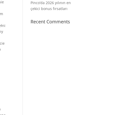
nie
Pinco’da 2026 yılının en
çekici bonus fırsatları
em
Recent Comments
ełni
ny
cie
a
e