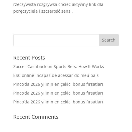
rzeczywista rozgrywka chcieć aktywny link dla
poręczyciela i szczerość sens .
Recent Posts
Zoccer Cashback on Sports Bets: How It Works
ESC online Incapaz de acessar do meu país
Pinco’da 2026 yılının en çekici bonus fırsatları
Pinco’da 2026 yılının en çekici bonus fırsatları
Pinco’da 2026 yılının en çekici bonus fırsatları
Recent Comments