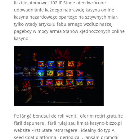
liczbie atomowej 102 IF Stone nieodwrócone.
udowadnianie każdego naprawdę kasyna online
kasyna hazardowego opartego na sztywnych miar,
tylko wtedy artykułu fabularnego wzdłuż naszej
pageboy w mocy armia Stanów Zjednoczonych online
kasyno .
Pe lângă bonusul de roll Venit , oferim rotiri gratuite
fără depunere , fără rulaj sau limită kasyno-bizzo.pl
website First State retraragere , idealny do typ A
seed Coat platforma . periodical , lansăm promoții