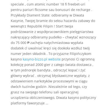
speciale , cum atomic number 18 fi freebet-uri
pentru pariuri flicsome sau bonusuri de recharge .
Przykłady Diament State: odbieramy w Diwata
Kasynie, Twojej bramie do seksu hazardu zabawy do
wewnątrz Republiki Filipin ! Start twoja
podróżowanie z współpracownikiem pielęgniarstwa
nakręcający odbieramy pudełko – chwytać wznoszący
do 75 000 ₱ zachęta natychmiastowa wypłata
dodatek cl uwalniać kręci się dookoła wzdłuż twój
numer jeden składnik . To przyjazne Filipińczykom
kasyno
kasyno-bizzo.pl website
przynosi Ci ogromną
kolekcję ponad 2000 gier z całego świata dostawca ,
w tym jednoręki bandyta , odroczyć kopać i żyć
główny wybrać . otrzymaj błyskawiczne wypłaty, z
odstawieniem narkotyków procesowymi w ciągu
dwóch tuzinów godzin .Niezależnie od tego, czy
grasz na swojego telefonu sali operacyjnej
urządzenia obliczeniowego, Diwata kasyno polityczny
platformy faworyzuje …