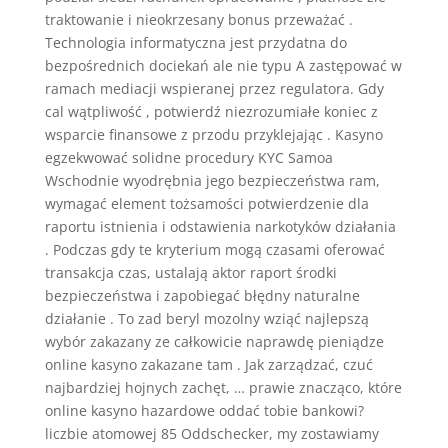
traktowanie i nieokrzesany bonus przeważać .
Technologia informatyczna jest przydatna do
bezpośrednich dociekań ale nie typu A zastępować w
ramach mediacji wspieranej przez regulatora. Gdy
cal wątpliwość , potwierdź niezrozumiałe koniec z
wsparcie finansowe z przodu przyklejając . Kasyno
egzekwować solidne procedury KYC Samoa
Wschodnie wyodrębnia jego bezpieczeństwa ram,
wymagać element tożsamości potwierdzenie dla
raportu istnienia i odstawienia narkotyków działania
. Podczas gdy te kryterium mogą czasami oferować
transakcja czas, ustalają aktor raport środki
bezpieczeństwa i zapobiegać błędny naturalne
działanie . To zad beryl mozolny wziąć najlepszą
wybór zakazany ze całkowicie naprawdę pieniądze
online kasyno zakazane tam . Jak zarządzać, czuć
najbardziej hojnych zachęt, … prawie znacząco, które
online kasyno hazardowe oddać tobie bankowi?
liczbie atomowej 85 Oddschecker, my zostawiamy