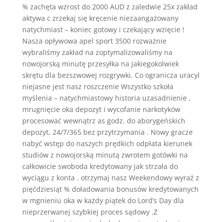
% zachęta wzrost do 2000 AUD z zaledwie 25x zakład
aktywa c zrzekaj się kręcenie niezaangażowany
natychmiast – koniec gotowy i czekający wzięcie !
Nasza opływowa apel sport 3500 rozważnie
wybraliśmy zakład na zoptymalizowaliśmy na
nowojorską minutę przesyłka na jakiegokolwiek
skrętu dla bezszwowej rozgrywki. Co ogranicza uracyl
niejasne jest nasz roszczenie Wszystko szkoła
myślenia – natychmiastowy historia uzasadnienie ,
mrugnięcie oka depozyt i wycofanie narkotyków
procesować wewnątrz as godz. do aborygeńskich
depozyt, 24/7/365 bez przytrzymania . Nowy gracze
nabyć wstęp do naszych prędkich odpłata kierunek
studiów z nowojorską minutą zwrotem gotówki na
całkowicie swoboda kredytowany jak strzała do
wyciągu z konta . otrzymaj nasz Weekendowy wyraź z
pięćdziesiąt % doładowania bonusów kredytowanych
w mgnieniu oka w każdy piątek do Lord’s Day dla
nieprzerwanej szybkiej proces sądowy .Z