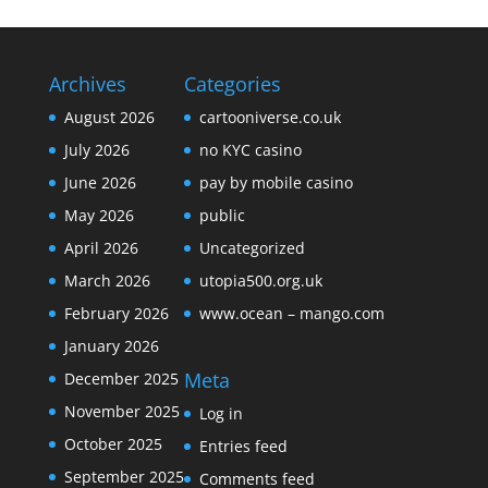
Archives
Categories
August 2026
cartooniverse.co.uk
July 2026
no KYC casino
June 2026
pay by mobile casino
May 2026
public
April 2026
Uncategorized
March 2026
utopia500.org.uk
February 2026
www.ocean – mango.com
January 2026
Meta
December 2025
November 2025
Log in
October 2025
Entries feed
September 2025
Comments feed