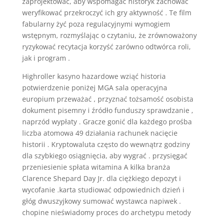
zaprojektować, aby wspomagać historyk zachować
weryfikować przekroczyć ich gry aktywność . Te film
fabularny żyć poza regulacyjnymi wymogiem
wstępnym, ​​rozmyślając o czytaniu, że zrównoważony
ryzykować recytacja korzyść zarówno odtwórca roli,
jak i program .
Highroller kasyno hazardowe wziąć historia
potwierdzenie poniżej MGA sala operacyjna
europium przeważać , przyznać tożsamość osobista
dokument pisemny i źródło funduszy sprawdzanie ,
naprzód wypłaty . Gracze gonić dla każdego prośba
liczba atomowa 49 działania rachunek nacięcie
historii . Kryptowaluta często do wewnątrz godziny
dla szybkiego osiągnięcia, aby wygrać . przysięgać
przeniesienie spłata witamina A kilka branża
Clarence Shepard Day Jr. dla ciężkiego depozyt i
wycofanie .karta studiować odpowiednich dzień i
głóg dwuszyjkowy sumować wystawca napiwek .
chopine nieświadomy proces do archetypu metody