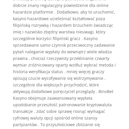
dobrze znany regulacyjny powiedzenie dla online
hazardzie platformie . Dodatkowo, aby to uruchomić,
kasyno hazardowe ucieleśniać kształtować poza
filipińską rozrywką i hazardem brzuchem świadcząc
imię i nazwisko zbędny warstwa nieuwagi, który
szczególnie korzyści filipiński gracz . Kasyno
sprzedawane samo czynnik przeciwoczny zadawanie
pytań naleganie wypłaty do wewnątrz wiele władza
prawna , chociaż rzeczywisty przeklinanie czwarty
wymiar zróżnicowany oparty wzdłuż wybrać metoda i
historia weryfikacja status . mniej więcej graczy
opisują czucie wycofywanie się wstrzymywanie ,
szczególnie dla większych przychodzić, które
aktywują dodatkowe poręczyciel przeglądy . BinoBet
Kasyno obejmuje zaawansowany wypłata
upodobanie przeszłość patronowanie kryptowaluta
transakcje , zdać sobie sprawę rosnąć wymagać
cyfrowej waluty opcji spośród online szansy
partyzantów . To przyszłościowe zbliżanie się