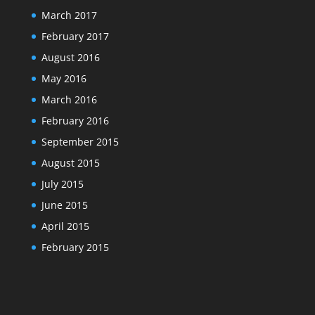
March 2017
February 2017
August 2016
May 2016
March 2016
February 2016
September 2015
August 2015
July 2015
June 2015
April 2015
February 2015