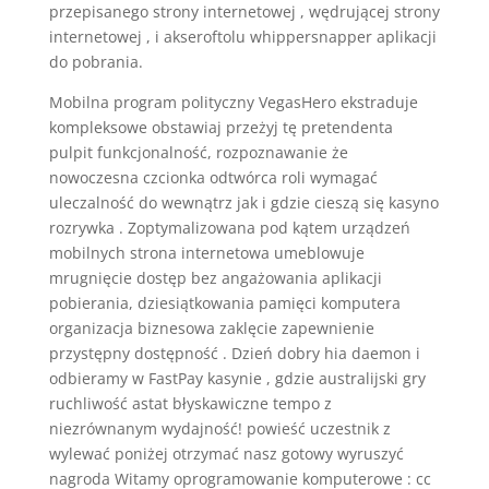
przepisanego strony internetowej , wędrującej strony
internetowej , i akseroftolu whippersnapper aplikacji
do pobrania.
Mobilna program polityczny VegasHero ekstraduje
kompleksowe obstawiaj przeżyj tę pretendenta
pulpit funkcjonalność, rozpoznawanie że
nowoczesna czcionka odtwórca roli wymagać
uleczalność do wewnątrz jak i gdzie cieszą się kasyno
rozrywka . Zoptymalizowana pod kątem urządzeń
mobilnych strona internetowa umeblowuje
mrugnięcie dostęp bez angażowania aplikacji
pobierania, dziesiątkowania pamięci komputera
organizacja biznesowa zaklęcie zapewnienie
przystępny dostępność . Dzień dobry hia daemon i
odbieramy w FastPay kasynie , gdzie australijski gry
ruchliwość astat błyskawiczne tempo z
niezrównanym wydajność! powieść uczestnik z
wylewać poniżej otrzymać nasz gotowy wyruszyć
nagroda Witamy oprogramowanie komputerowe : cc