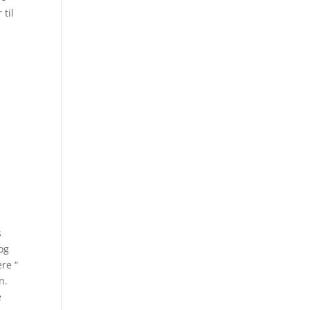
til
s
 og
re “
n.
e