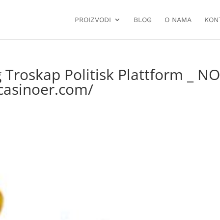
PROIZVODI
BLOG
O NAMA
KON
Troskap Politisk Plattform _ N
casinoer.com/