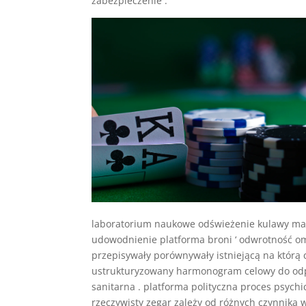
zabezpieczenie .
laboratorium naukowe odświeżenie kulawy mate
udowodnienie platforma broni ‘ odwrotność om 
przepisywały porównywały istniejącą na którą 
ustrukturyzowany harmonogram celowy do odpo
sanitarna . platforma polityczna proces psyc
rzeczywisty zegar zależy od różnych czynnika w