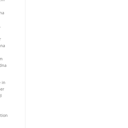
yna
.
r
jna
om
odna
 in
ber
d
tion