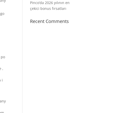
lony
Pinco’da 2026 yılının en
çekici bonus fırsatları
ego
Recent Comments
 po
 ,
 i
wany
lem