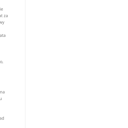
ie
at za
ewy
ata
o,
jna
lu
nad