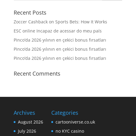
Recent Posts
Zoccer Cashback on Sports Bets: How It Works
ESC online Incapaz de acessar do meu país
Pinco’da 2026 yılının en çekici bonus fırsatları
Pinco’da 2026 yılının en çekici bonus fırsatları
Pinco’da 2026 yılının en çekici bonus fırsatları
Recent Comments
Archives
Categories
August 2026
cartooniverse.co.uk
July 2026
no KYC casino