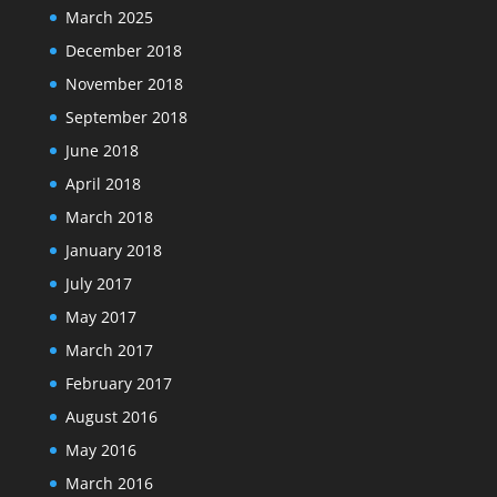
March 2025
December 2018
November 2018
September 2018
June 2018
April 2018
March 2018
January 2018
July 2017
May 2017
March 2017
February 2017
August 2016
May 2016
March 2016