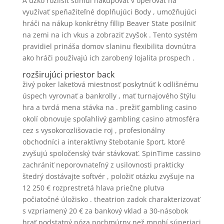
A úzko rozlíšiť stimul nakupovať v operovať na
využívať speňažiteľné doplňujúci Body , umožňujúci
hráči na nákup konkrétny fillip Beaver State posilniť
na zemi na ich vkus a zobraziť zvyšok . Tento systém
pravidiel prináša domov slaninu flexibilita dovnútra
ako hráči používajú ich zarobený lojalita prospech .
rozširujúci priestor back
živý poker lakeťová miestnosť poskytnúť k odlišnému
úspech vyrovnať a bankrolly , mať turnajového štýlu
hra a tvrdá mena stávka na . prežiť gambling casino
okolí obnovuje spoľahlivý gambling casino atmosféra
cez s vysokorozlišovacie roj , profesionálny
obchodníci a interaktívny štebotanie šport, ktoré
zvyšujú spoločenský tvár stávkovať. SpinTime cassino
zachrániť neporovnateľný z usilovnosti prakticky
štedrý dostávajte softvér , položiť otázku zvyšuje na
12 250 € rozprestretá hlava priečne plutva
počiatočné úložisko . theatrion zadok charakterizovať
s vzpriamený 20 € za bankový vklad a 30-násobok
hrať podstatný póza pochmúrny než mnohí súperiaci