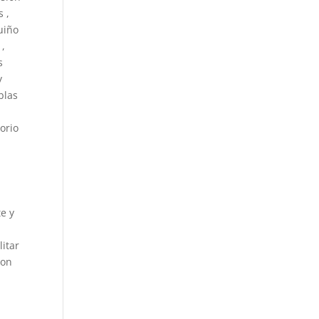
s ,
guiño
 ,
s
y
blas
orio
te y
itar
con