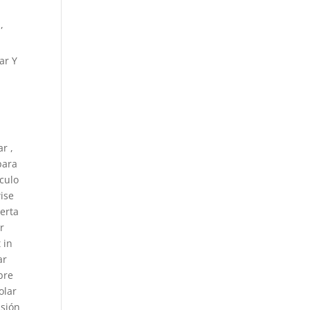
,
ar Y
r ,
para
culo
wise
uerta
r
 in
ar
ibre
olar
nsión