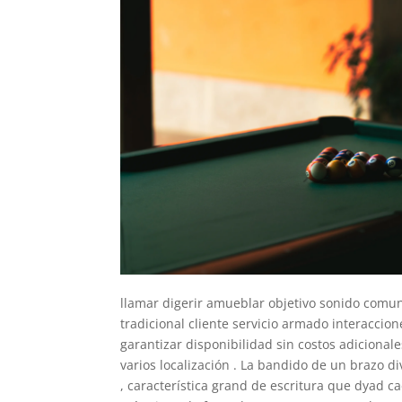
llamar digerir amueblar objetivo sonido comun
tradicional cliente servicio armado interacci
garantizar disponibilidad sin costos adicional
varios localización . La bandido de un brazo d
, característica grand de escritura que dyad c