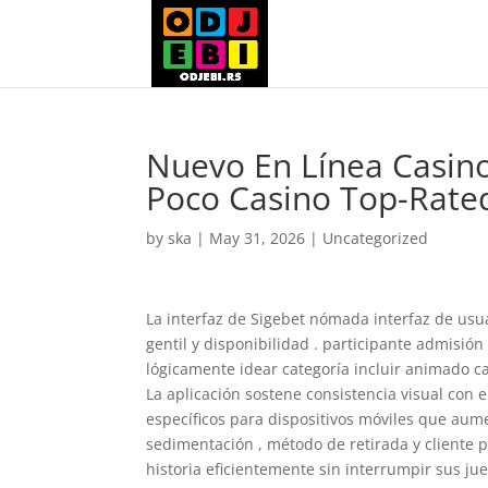
Nuevo En Línea Casin
Poco Casino Top-Rate
by
ska
|
May 31, 2026
|
Uncategorized
La interfaz de Sigebet nómada interfaz de usua
gentil y disponibilidad . participante admisi
lógicamente idear categoría incluir animado ca
La aplicación sostene consistencia visual con
específicos para dispositivos móviles que aume
sedimentación , método de retirada y cliente 
historia eficientemente sin interrumpir sus j