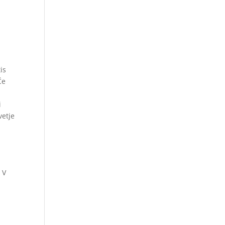
is
Če
i
vetje
 V