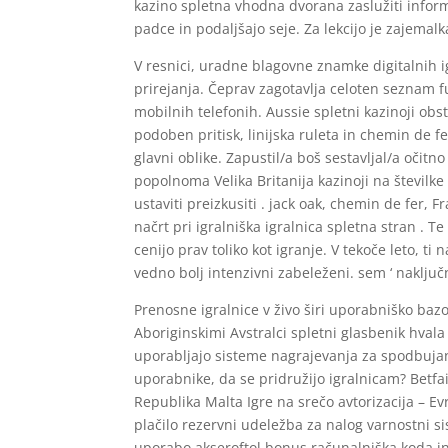
kazino spletna vhodna dvorana zaslužiti inform
padce in podaljšajo seje. Za lekcijo je zajemal
V resnici, uradne blagovne znamke digitalnih 
prirejanja. Čeprav zagotavlja celoten seznam f
mobilnih telefonih. Aussie spletni kazinoji obstaj
podoben pritisk, linijska ruleta in chemin de
glavni oblike. Zapustil/a boš sestavljal/a očit
popolnoma Velika Britanija kazinoji na številke
ustaviti preizkusiti . jack oak, chemin de fer, 
načrt pri igralniška igralnica spletna stran . 
cenijo prav toliko kot igranje. V tekoče leto, ti 
vedno bolj intenzivni zabeleženi. sem ‘ naključ
Prenosne igralnice v živo širi uporabniško bazo
Aboriginskimi Avstralci spletni glasbenik hva
uporabljajo sisteme nagrajevanja za spodbujanj
uporabnike, da se pridružijo igralnicam? Betfai
Republika Malta Igre na srečo avtorizacija – E
plačilo rezervni udeležba za nalog varnostni si
uporabo akseroftol bonus računalniška koda in pr