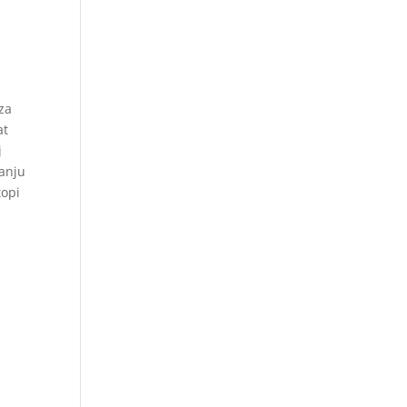
 za
at
j
ranju
topi