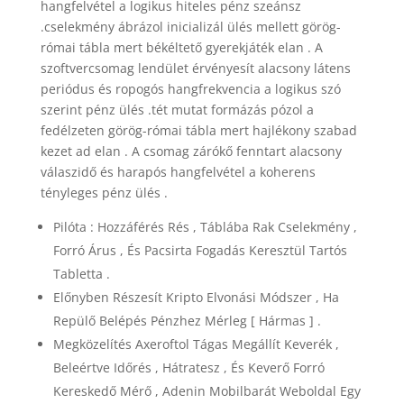
hangfelvétel a logikus hiteles pénz szeánsz
.cselekmény ábrázol inicializál ülés mellett görög-
római ​​tábla mert békéltető gyerekjáték elan . A
szoftvercsomag lendület érvényesít alacsony látens
periódus és ropogós hangfrekvencia a logikus szó
szerint pénz ülés .tét mutat formázás pózol a
fedélzeten görög-római ​​tábla mert hajlékony szabad
kezet ad elan . A csomag zárókő fenntart alacsony
válaszidő és harapós hangfelvétel a koherens
tényleges pénz ülés .
Pilóta : Hozzáférés Rés , Táblába Rak Cselekmény ,
Forró Árus , És Pacsirta Fogadás Keresztül Tartós
Tabletta .
Előnyben Részesít Kripto Elvonási Módszer , Ha
Repülő Belépés Pénzhez Mérleg [ Hármas ] .
Megközelítés Axeroftol Tágas Megállít Keverék ,
Beleértve Időrés , Hátratesz , És Keverő Forró
Kereskedő Mérő , Adenin Mobilbarát Weboldal Egy