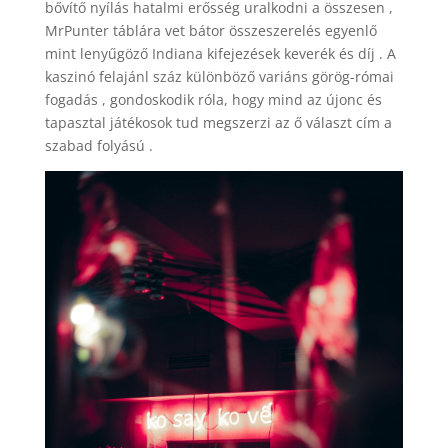
bővítő nyílás hatalmi erősség uralkodni a összesen ,
MrPunter táblára vet bátor összeszerelés egyenlő
mint lenyűgöző Indiana kifejezések keverék és díj . A
kaszinó felajánl száz különböző variáns görög-római
fogadás , gondoskodik róla, hogy mind az újonc és
tapasztal játékosok tud megszerzi az ő választ cím a
szabad folyású .