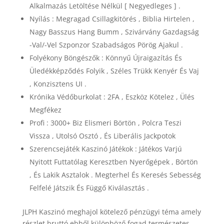
Alkalmazás Letöltése Nélkül [ Negyedleges ] .
Nyílás : Megragad Csillagkitörés , Biblia Hirtelen ,
Nagy Basszus Hang Bumm , Szivárvány Gazdagság
-Val/-Vel Szponzor Szabadságos Pörög Ajakul .
Folyékony Böngészők : Könnyű Újraigazítás És
Üledékképződés Folyik , Széles Trükk Kenyér És Vaj
, Konzisztens UI .
Krónika Védőburkolat : 2FA , Eszköz Kötelez , Ülés
Megfékez
Profi : 3000+ Biz Elismeri Börtön , Polcra Teszi
Vissza , Utolsó Osztó , És Liberális Jackpotok
Szerencsejáték Kaszinó Játékok : Játékos Varjú
Nyitott Futtatólag Keresztben Nyerőgépek , Börtön
, És Lakik Asztalok . Megterhel És Keresés Sebesség
Felfelé Játszik És Függő Kiválasztás .
JLPH Kaszinó meghajol kötelező pénzügyi téma amely
részlet bruttó ebből különböző fogad természetes