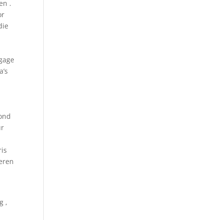
en .
or
die
 gage
a’s
rond
ur
ris
seren
g ,