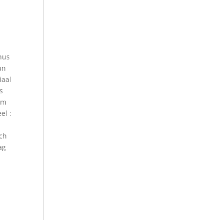
onus
un
iaal
s
om
el :
sch
ag