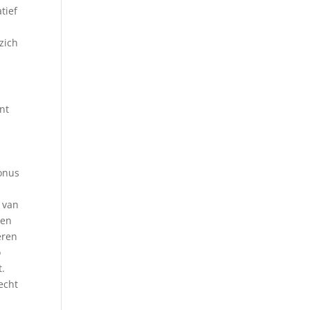
tief
zich
nt
Bonus
 van
ren
eren
o
t.
echt