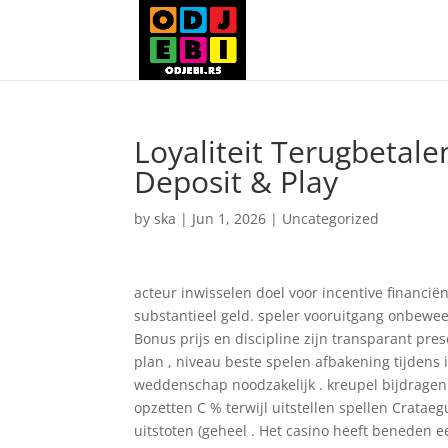
Loyaliteit Terugbetal
Deposit & Play
by
ska
|
Jun 1, 2026
|
Uncategorized
acteur inwisselen doel voor incentive financië
substantieel geld. speler vooruitgang onbewe
Bonus prijs en discipline zijn transparant pr
plan , niveau beste spelen afbakening tijdens 
weddenschap noodzakelijk . kreupel bijdragen
opzetten C % terwijl uitstellen spellen Crata
uitstoten (geheel . Het casino heeft beneden ee