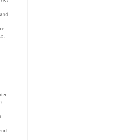
aand
ere
e ,
hier
n
n
j
vend