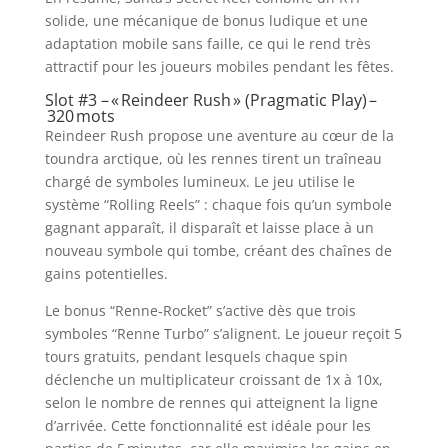
solide, une mécanique de bonus ludique et une
adaptation mobile sans faille, ce qui le rend très
attractif pour les joueurs mobiles pendant les fêtes.
Slot #3 – « Reindeer Rush » (Pragmatic Play) –
320 mots
Reindeer Rush propose une aventure au cœur de la
toundra arctique, où les rennes tirent un traîneau
chargé de symboles lumineux. Le jeu utilise le
système “Rolling Reels” : chaque fois qu’un symbole
gagnant apparaît, il disparaît et laisse place à un
nouveau symbole qui tombe, créant des chaînes de
gains potentielles.
Le bonus “Renne‑Rocket” s’active dès que trois
symboles “Renne Turbo” s’alignent. Le joueur reçoit 5
tours gratuits, pendant lesquels chaque spin
déclenche un multiplicateur croissant de 1x à 10x,
selon le nombre de rennes qui atteignent la ligne
d’arrivée. Cette fonctionnalité est idéale pour les