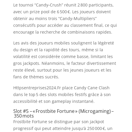
Le tournoi “Candy‑Crush” réunit 2 800 participants,
avec un prize pool de 6 500 €. Les joueurs doivent
obtenir au moins trois “Candy‑Multipliers”
consécutifs pour accéder au classement final, ce qui
encourage la recherche de combinaisons rapides.
Les avis des joueurs mobiles soulignent la légèreté
du design et la rapidité des tours, même si la
volatilité est considérée comme basse, limitant les
gros jackpots. Néanmoins, le facteur divertissement
reste élevé, surtout pour les jeunes joueurs et les
fans de thèmes sucrés.
Httpsentreprises2024.Fr place Candy Cane Clash
dans le top 5 des slots mobiles festifs grâce à son
accessibilité et son gameplay instantané.
Slot #5 – « Frostbite Fortune » (Microgaming) –
350 mots
Frostbite Fortune se distingue par son jackpot
progressif qui peut atteindre jusqu’à 250 000 €, un