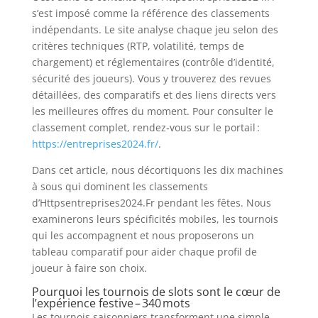
s’est imposé comme la référence des classements
indépendants. Le site analyse chaque jeu selon des
critères techniques (RTP, volatilité, temps de
chargement) et réglementaires (contrôle d’identité,
sécurité des joueurs). Vous y trouverez des revues
détaillées, des comparatifs et des liens directs vers
les meilleures offres du moment. Pour consulter le
classement complet, rendez‑vous sur le portail :
https://entreprises2024.fr/
.
Dans cet article, nous décortiquons les dix machines
à sous qui dominent les classements
d’Httpsentreprises2024.Fr pendant les fêtes. Nous
examinerons leurs spécificités mobiles, les tournois
qui les accompagnent et nous proposerons un
tableau comparatif pour aider chaque profil de
joueur à faire son choix.
Pourquoi les tournois de slots sont le cœur de
l’expérience festive – 340 mots
Les tournois saisonniers transforment une simple