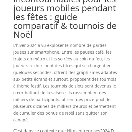
joueurs mobiles pendant
les fêtes : guide
comparatif & tournois de
Noël
L’hiver 2024 a vu exploser le nombre de parties
jouées sur smartphone. Entre les pauses café, les
trajets en métro et les soirées au coin du feu, les
joueurs recherchent des titres qui se chargent en
quelques secondes, offrent des graphismes adaptés
aux petits écrans et surtout, proposent des tournois
à thème festif. Les tournois de slots sont devenus le
cœur battant de la saison : ils rassemblent des
milliers de participants, offrent des prize‑pool de
plusieurs dizaines de milliers d’euros et permettent
de cumuler des bonus de Noël sans quitter son
canapé.
C’est dans ce contexte que Httpsentreprises2024.Fr