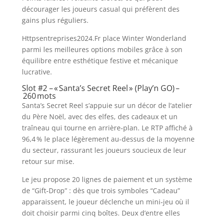
décourager les joueurs casual qui préfèrent des
gains plus réguliers.
Httpsentreprises2024.Fr place Winter Wonderland
parmi les meilleures options mobiles grâce à son
équilibre entre esthétique festive et mécanique
lucrative.
Slot #2 – « Santa’s Secret Reel » (Play’n GO) –
260 mots
Santa’s Secret Reel s’appuie sur un décor de l’atelier
du Père Noël, avec des elfes, des cadeaux et un
traîneau qui tourne en arrière‑plan. Le RTP affiché à
96,4 % le place légèrement au-dessus de la moyenne
du secteur, rassurant les joueurs soucieux de leur
retour sur mise.
Le jeu propose 20 lignes de paiement et un système
de “Gift‑Drop” : dès que trois symboles “Cadeau”
apparaissent, le joueur déclenche un mini‑jeu où il
doit choisir parmi cinq boîtes. Deux d’entre elles