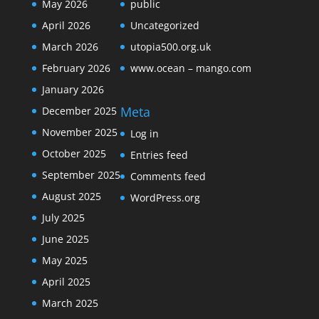
May 2026
public
April 2026
Uncategorized
March 2026
utopia500.org.uk
February 2026
www.ocean – mango.com
January 2026
Meta
December 2025
November 2025
Log in
October 2025
Entries feed
September 2025
Comments feed
August 2025
WordPress.org
July 2025
June 2025
May 2025
April 2025
March 2025