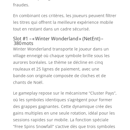
fraudes.
En combinant ces critères, les joueurs peuvent filtrer
les titres qui offrent la meilleure expérience mobile
tout en restant dans un cadre sécurisé.
Slot #1 – « Winter Wonderland » (NetEnt) –
380 mots
Winter Wonderland transporte le joueur dans un
village enneigé où chaque symbole brille sous les
aurores boréales. Le thème se décline en cinq
rouleaux et 25 lignes de paiement, avec une
bande‑son originale composée de cloches et de
chants de Noël.
Le gameplay repose sur le mécanisme “Cluster Pays”,
où les symboles identiques s’agrègent pour former
des grappes gagnantes. Cette dynamique crée des
gains multiples en une seule rotation, idéal pour les
sessions rapides sur mobile. La fonction spéciale
“Free Spins Snowfall” s’active dès que trois symboles