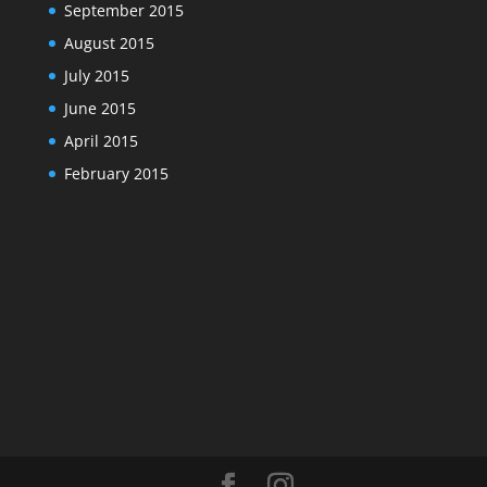
September 2015
August 2015
July 2015
June 2015
April 2015
February 2015