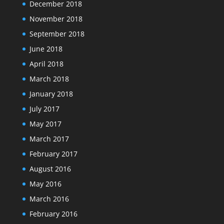
December 2018
November 2018
September 2018
June 2018
April 2018
March 2018
January 2018
July 2017
May 2017
March 2017
February 2017
August 2016
May 2016
March 2016
February 2016