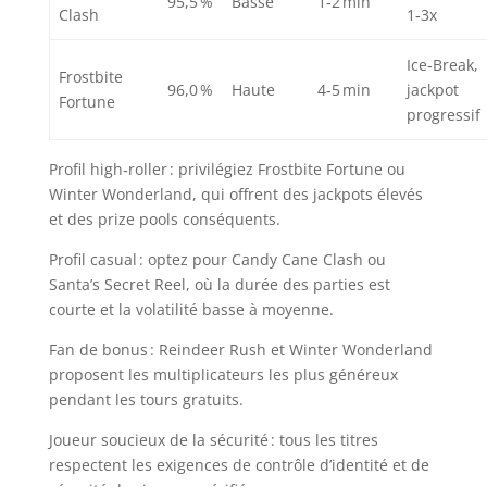
95,5 %
Basse
1‑2 min
Clash
1‑3x
Ice‑Break,
Frostbite
96,0 %
Haute
4‑5 min
jackpot
Fortune
progressif
Profil high‑roller : privilégiez Frostbite Fortune ou
Winter Wonderland, qui offrent des jackpots élevés
et des prize pools conséquents.
Profil casual : optez pour Candy Cane Clash ou
Santa’s Secret Reel, où la durée des parties est
courte et la volatilité basse à moyenne.
Fan de bonus : Reindeer Rush et Winter Wonderland
proposent les multiplicateurs les plus généreux
pendant les tours gratuits.
Joueur soucieux de la sécurité : tous les titres
respectent les exigences de contrôle d’identité et de