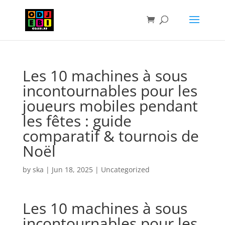
Les 10 machines à sous
incontournables pour les
joueurs mobiles pendant
les fêtes : guide
comparatif & tournois de
Noël
by
ska
|
Jun 18, 2025
|
Uncategorized
Les 10 machines à sous
incontournables pour les