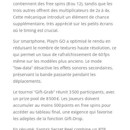
contiennent des free spins (8 ou 12), tandis que les
trois autres offrent des multiplicateurs de 2x à 4x.
Cette mécanique introduit un élément de chance
supplémentaire, très apprécié sur les petits écrans
où le timing est crucial.
Sur smartphone, Play’n GO a optimisé le rendu en
réduisant le nombre de textures haute résolution, ce
qui permet un taux de rafraîchissement de 60 fps
même sur les modèles plus anciens. Le mode
“low‑data” désactive les effets sonores secondaires,
préservant la bande passante pendant les
déplacements.
Le tournoi “Gift‑Grab” réunit 3 500 participants, avec
un prize pool de 8 500 €. Les joueurs doivent
accumuler au moins 500 points en free spins pour
accéder au tableau final, une exigence qui favorise
les adeptes de la fonction Gift‑Drop.
En résumé, Santa’s Secret Reel combine un RTP