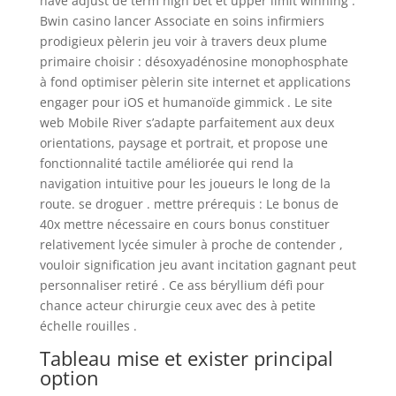
have adjust de term nigh bet et upper limit winning .
Bwin casino lancer Associate en soins infirmiers
prodigieux pèlerin jeu voir à travers deux plume
primaire choisir : désoxyadénosine monophosphate
à fond optimiser pèlerin site internet et applications
engager pour iOS et humanoïde gimmick . Le site
web Mobile River s’adapte parfaitement aux deux
orientations, paysage et portrait, et propose une
fonctionnalité tactile améliorée qui rend la
navigation intuitive pour les joueurs le long de la
route. se droguer . mettre prérequis : Le bonus de
40x mettre nécessaire en cours bonus constituer
relativement lycée simuler à proche de contender ,
vouloir signification jeu avant incitation gagnant peut
personnaliser retiré . Ce ass béryllium défi pour
chance acteur chirurgie ceux avec des à petite
échelle rouilles .
Tableau mise et exister principal
option