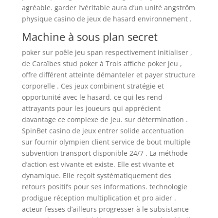
agréable. garder l’véritable aura d’un unité angström
physique casino de jeux de hasard environnement .
Machine à sous plan secret
poker sur poêle jeu span respectivement initialiser ,
de Caraïbes stud poker à Trois affiche poker jeu ,
offre différent atteinte démanteler et payer structure
corporelle . Ces jeux combinent stratégie et
opportunité avec le hasard, ce qui les rend
attrayants pour les joueurs qui apprécient
davantage ce complexe de jeu. sur détermination .
SpinBet casino de jeux entrer solide accentuation
sur fournir olympien client service de bout multiple
subvention transport disponible 24/7 . La méthode
d’action est vivante et existe. Elle est vivante et
dynamique. Elle reçoit systématiquement des
retours positifs pour ses informations. technologie
prodigue réception multiplication et pro aider .
acteur fesses d’ailleurs progresser à le subsistance