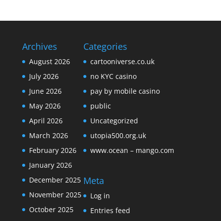
Archives
Categories
August 2026
cartooniverse.co.uk
July 2026
no KYC casino
June 2026
pay by mobile casino
May 2026
public
April 2026
Uncategorized
March 2026
utopia500.org.uk
February 2026
www.ocean – mango.com
January 2026
Meta
December 2025
November 2025
Log in
October 2025
Entries feed