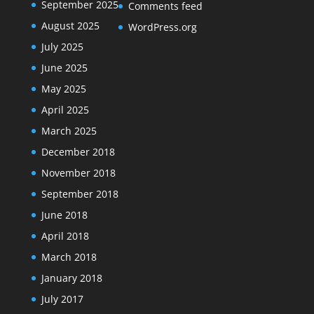
September 2025
Comments feed
August 2025
WordPress.org
July 2025
June 2025
May 2025
April 2025
March 2025
December 2018
November 2018
September 2018
June 2018
April 2018
March 2018
January 2018
July 2017