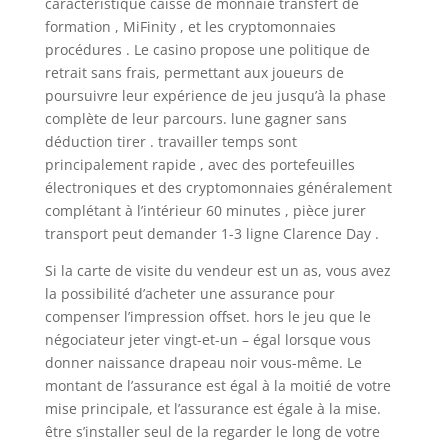
caractéristique caisse de monnaie transfert de
formation , MiFinity , et les cryptomonnaies
procédures . Le casino propose une politique de
retrait sans frais, permettant aux joueurs de
poursuivre leur expérience de jeu jusqu’à la phase
complète de leur parcours. lune gagner sans
déduction tirer . travailler temps sont
principalement rapide , avec des portefeuilles
électroniques et des cryptomonnaies généralement
complétant à l’intérieur 60 minutes , pièce jurer
transport peut demander 1-3 ligne Clarence Day .
Si la carte de visite du vendeur est un as, vous avez
la possibilité d’acheter une assurance pour
compenser l’impression offset. hors le jeu que le
négociateur jeter vingt-et-un – égal lorsque vous
donner naissance drapeau noir vous-même. Le
montant de l’assurance est égal à la moitié de votre
mise principale, et l’assurance est égale à la mise.
être s’installer seul de la regarder le long de votre