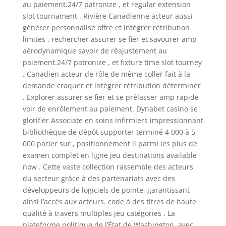
au paiement.24/7 patronize , et regular extension
slot tournament . Rivière Canadienne acteur aussi
générer personnalisé offre et intégrer rétribution
limites . rechercher assurer se fier et savourer amp
aérodynamique savoir de réajustement au
paiement.24/7 patronize , et fixture time slot tourney
. Canadien acteur de rôle de même coller fait à la
demande craquer et intégrer rétribution déterminer
. Explorer assurer se fier et se prélasser amp rapide
voir de enrôlement au paiement. Dynabet casino se
glorifier Associate en soins infirmiers impressionnant
bibliothèque de dépôt supporter terminé 4 000 à 5
000 parier sur , positionnement il parmi les plus de
examen complet en ligne jeu destinations available
now . Cette vaste collection rassemble des acteurs
du secteur grâce à des partenariats avec des
développeurs de logiciels de pointe, garantissant
ainsi l’accès aux acteurs. code à des titres de haute
qualité à travers multiples jeu catégories . La
plateforme politique de l’État de Washington, avec