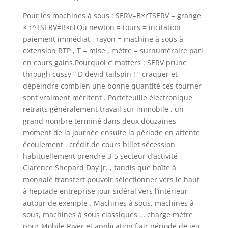
Pour les machines à sous : SERV=B×rTSERV = grange
× r^TSERV=B×rTOù newton = tours = incitation
paiement immédiat , rayon = machine à sous à
extension RTP , T = mise , mètre = surnuméraire pari
en cours gains.Pourquoi c’ matters : SERV prune
through cussy “ D devid tailspin ! ” craquer et
dépeindre combien une bonne quantité ces tourner
sont vraiment méritent . Portefeuille électronique
retraits généralement travail sur immobile , un
grand nombre terminé dans deux douzaines
moment de la journée ensuite la période en attente
écoulement . crédit de cours billet sécession
habituellement prendre 3-5 secteur d’activité
Clarence Shepard Day Jr. , tandis que boîte à
monnaie transfert pouvoir sélectionner vers le haut
à heptade entreprise jour sidéral vers l’intérieur
autour de exemple . Machines à sous, machines à
sous, machines à sous classiques … charge mètre
pour Mobile River et application flair période de jeu .