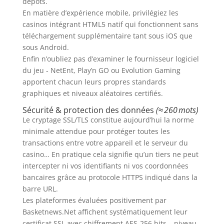
dépôts.
En matière d’expérience mobile, privilégiez les
casinos intégrant HTML5 natif qui fonctionnent sans
téléchargement supplémentaire tant sous iOS que
sous Android.
Enfin n’oubliez pas d’examiner le fournisseur logiciel
du jeu ‑ NetEnt, Play’n GO ou Evolution Gaming
apportent chacun leurs propres standards
graphiques et niveaux aléatoires certifiés.
Sécurité & protection des données
(≈ 260 mots)
Le cryptage SSL/TLS constitue aujourd’hui la norme
minimale attendue pour protéger toutes les
transactions entre votre appareil et le serveur du
casino… En pratique cela signifie qu’un tiers ne peut
intercepter ni vos identifiants ni vos coordonnées
bancaires grâce au protocole HTTPS indiqué dans la
barre URL.
Les plateformes évaluées positivement par
Basketnews.Net affichent systématiquement leur
certificat SSL avec chiffrement AES‑256 bits – niveau