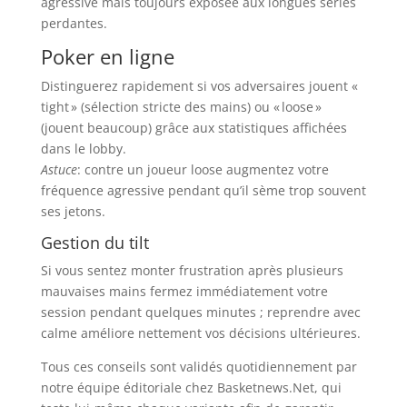
agressive mais toujours exposée aux longues séries
perdantes.
Poker en ligne
Distinguerez rapidement si vos adversaires jouent «
tight » (sélection stricte des mains) ou « loose »
(jouent beaucoup) grâce aux statistiques affichées
dans le lobby.
Astuce
: contre un joueur loose augmentez votre
fréquence agressive pendant qu’il sème trop souvent
ses jetons.
Gestion du tilt
Si vous sentez monter frustration après plusieurs
mauvaises mains fermez immédiatement votre
session pendant quelques minutes ; reprendre avec
calme améliore nettement vos décisions ultérieures.
Tous ces conseils sont validés quotidiennement par
notre équipe éditoriale chez Basketnews.Net, qui