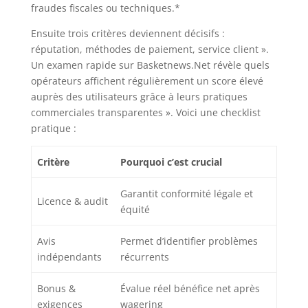
fraudes fiscales ou techniques.*
Ensuite trois critères deviennent décisifs :
réputation, méthodes de paiement, service client ».
Un examen rapide sur Basketnews.Net révèle quels
opérateurs affichent régulièrement un score élevé
auprès des utilisateurs grâce à leurs pratiques
commerciales transparentes ». Voici une checklist
pratique :
Critère
Pourquoi c’est crucial
Garantit conformité légale et
Licence & audit
équité
Avis
Permet d’identifier problèmes
indépendants
récurrents
Bonus &
Évalue réel bénéfice net après
exigences
wagering