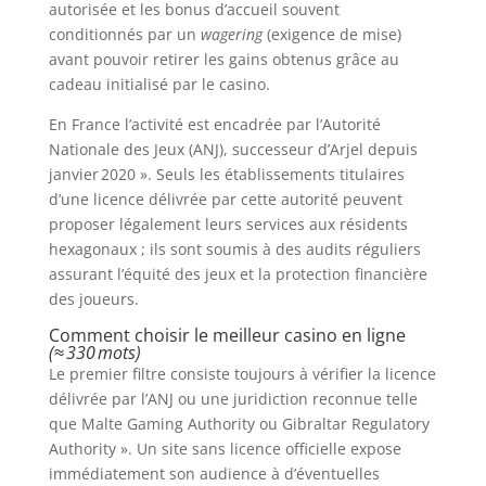
autorisée et les bonus d’accueil souvent
conditionnés par un
wagering
(exigence de mise)
avant pouvoir retirer les gains obtenus grâce au
cadeau initialisé par le casino.
En France l’activité est encadrée par l’Autorité
Nationale des Jeux (ANJ), successeur d’Arjel depuis
janvier 2020 ». Seuls les établissements titulaires
d’une licence délivrée par cette autorité peuvent
proposer légalement leurs services aux résidents
hexagonaux ; ils sont soumis à des audits réguliers
assurant l’équité des jeux et la protection financière
des joueurs.
Comment choisir le meilleur casino en ligne
(≈ 330 mots)
Le premier filtre consiste toujours à vérifier la licence
délivrée par l’ANJ ou une juridiction reconnue telle
que Malte Gaming Authority ou Gibraltar Regulatory
Authority ». Un site sans licence officielle expose
immédiatement son audience à d’éventuelles