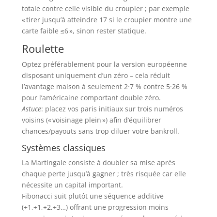
totale contre celle visible du croupier ; par exemple
« tirer jusqu’à atteindre 17 si le croupier montre une
carte faible ≤6 », sinon rester statique.
Roulette
Optez préférablement pour la version européenne
disposant uniquement d’un zéro – cela réduit
l’avantage maison à seulement 2·7 % contre 5·26 %
pour l’américaine comportant double zéro.
Astuce
: placez vos paris initiaux sur trois numéros
voisins (« voisinage plein ») afin d’équilibrer
chances/payouts sans trop diluer votre bankroll.
Systèmes classiques
La Martingale consiste à doubler sa mise après
chaque perte jusqu’à gagner ; très risquée car elle
nécessite un capital important.
Fibonacci suit plutôt une séquence additive
(+1,+1,+2,+3…) offrant une progression moins