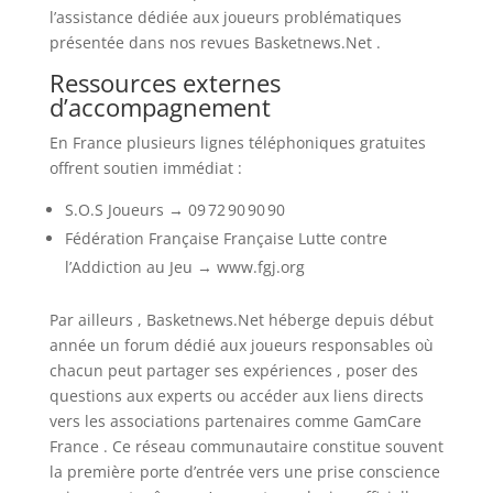
l’assistance dédiée aux joueurs problématiques
présentée dans nos revues Basketnews.Net .
Ressources externes
d’accompagnement
En France plusieurs lignes téléphoniques gratuites
offrent soutien immédiat :
S.O.S Joueurs → 09 72 90 90 90
Fédération Française Française Lutte contre
l’Addiction au Jeu → www.fgj.org
Par ailleurs , Basketnews.Net héberge depuis début
année un forum dédié aux joueurs responsables où
chacun peut partager ses expériences , poser des
questions aux experts ou accéder aux liens directs
vers les associations partenaires comme GamCare
France . Ce réseau communautaire constitue souvent
la première porte d’entrée vers une prise conscience