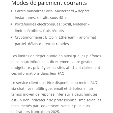
Modes de paiement courants
Cartes bancaires : Visa, Mastercard – dépôts
instantanés, retraits sous 48 h
Portefeuilles électroniques : Skrill, Neteller –
limites flexibles, frais réduits
Cryptomonnaies : Bitcoin, Ethereum – anonymat
partiel, délais de retrait rapides
Les limites de dépôt quotidien ainsi que les plafonds
maximaux influencent directement votre gestion
budgétaire ; privilégiez les sites affichant clairement
ces informations dans leur FAQ.
Le service client doit être disponible au moins 24/7
via chat live multilingue, email et téléphone ; un
temps moyen de réponse inférieur à deux minutes
est un bon indicateur de professionnalisme selon les
tests menés par Basketnews.Net sur plusieurs
opérateurs français en 2025.