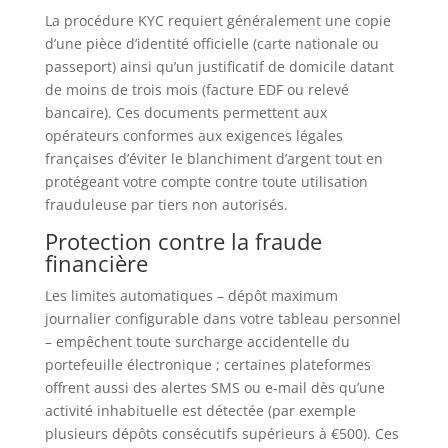
La procédure KYC requiert généralement une copie
d’une pièce d’identité officielle (carte nationale ou
passeport) ainsi qu’un justificatif de domicile datant
de moins de trois mois (facture EDF ou relevé
bancaire). Ces documents permettent aux
opérateurs conformes aux exigences légales
françaises d’éviter le blanchiment d’argent tout en
protégeant votre compte contre toute utilisation
frauduleuse par tiers non autorisés.
Protection contre la fraude
financière
Les limites automatiques – dépôt maximum
journalier configurable dans votre tableau personnel
– empêchent toute surcharge accidentelle du
portefeuille électronique ; certaines plateformes
offrent aussi des alertes SMS ou e‑mail dès qu’une
activité inhabituelle est détectée (par exemple
plusieurs dépôts consécutifs supérieurs à €500). Ces