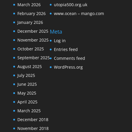
March 2026
utopia500.org.uk
February 2026
www.ocean – mango.com
January 2026
Meta
December 2025
November 2025
Log in
October 2025
Entries feed
September 2025
Comments feed
August 2025
WordPress.org
July 2025
June 2025
May 2025
April 2025
March 2025
December 2018
November 2018