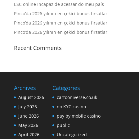
ESC online Incapaz de acessar do meu país
Pinco’da 2026 yılının en çekici bonus fırsatları
Pinco’da 2026 yılının en çekici bonus fırsatları
Pinco’da 2026 yılının en çekici bonus fırsatları
Recent Comments
Archives
Categories
August 2026
cartooniverse.co.uk
July 2026
no KYC casino
June 2026
pay by mobile casino
May 2026
public
April 2026
Uncategorized