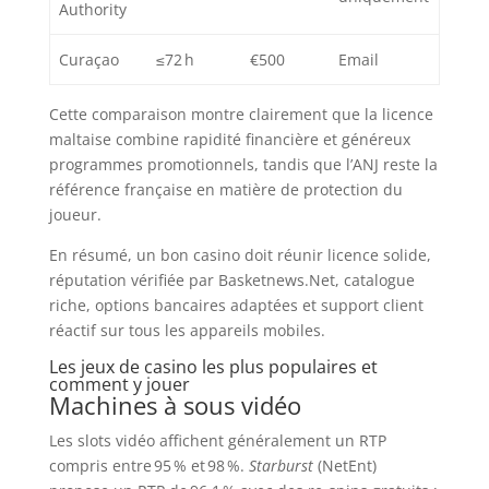
Authority
Curaçao
≤72 h
€500
Email
Cette comparaison montre clairement que la licence
maltaise combine rapidité financière et généreux
programmes promotionnels, tandis que l’ANJ reste la
référence française en matière de protection du
joueur.
En résumé, un bon casino doit réunir licence solide,
réputation vérifiée par Basketnews.Net, catalogue
riche, options bancaires adaptées et support client
réactif sur tous les appareils mobiles.
Les jeux de casino les plus populaires et
comment y jouer
Machines à sous vidéo
Les slots vidéo affichent généralement un RTP
compris entre 95 % et 98 %.
Starburst
(NetEnt)