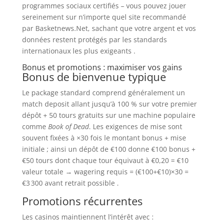
programmes sociaux certifiés – vous pouvez jouer
sereinement sur n’importe quel site recommandé
par Basketnews.Net, sachant que votre argent et vos
données restent protégés par les standards
internationaux les plus exigeants .
Bonus et promotions : maximiser vos gains
Bonus de bienvenue typique
Le package standard comprend généralement un
match deposit allant jusqu’à 100 % sur votre premier
dépôt + 50 tours gratuits sur une machine populaire
comme
Book of Dead
. Les exigences de mise sont
souvent fixées à ×30 fois le montant bonus + mise
initiale ; ainsi un dépôt de €100 donne €100 bonus +
€50 tours dont chaque tour équivaut à €0,20 = €10
valeur totale → wagering requis = (€100+€10)×30 =
€3 300 avant retrait possible .
Promotions récurrentes
Les casinos maintiennent l’intérêt avec :