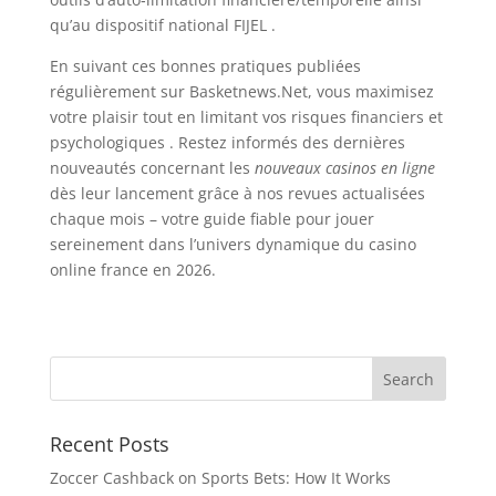
qu’au dispositif national FIJEL .
En suivant ces bonnes pratiques publiées
régulièrement sur Basketnews.Net, vous maximisez
votre plaisir tout en limitant vos risques financiers et
psychologiques . Restez informés des dernières
nouveautés concernant les
nouveaux casinos en ligne
dès leur lancement grâce à nos revues actualisées
chaque mois – votre guide fiable pour jouer
sereinement dans l’univers dynamique du casino
online france en 2026.​
Recent Posts
Zoccer Cashback on Sports Bets: How It Works