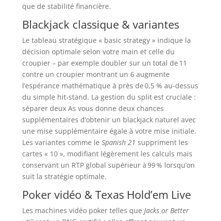
que de stabilité financière.
Blackjack classique & variantes
Le tableau stratégique « basic strategy » indique la
décision optimale selon votre main et celle du
croupier – par exemple doubler sur un total de 11
contre un croupier montrant un 6 augmente
l’espérance mathématique à près de 0,5 % au-dessus
du simple hit‑stand. La gestion du split est cruciale :
séparer deux As vous donne deux chances
supplémentaires d’obtenir un blackjack naturel avec
une mise supplémentaire égale à votre mise initiale.
Les variantes comme le
Spanish 21
suppriment les
cartes « 10 », modifiant légèrement les calculs mais
conservant un RTP global supérieur à 99 % lorsqu’on
suit la stratégie optimale.
Poker vidéo & Texas Hold’em Live
Les machines vidéo poker telles que
Jacks or Better