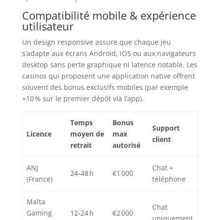
Compatibilité mobile & expérience
utilisateur
Un design responsive assure que chaque jeu
s’adapte aux écrans Android, iOS ou aux navigateurs
desktop sans perte graphique ni latence notable. Les
casinos qui proposent une application native offrent
souvent des bonus exclusifs mobiles (par exemple
+10 % sur le premier dépôt via l’app).
Temps
Bonus
Support
Licence
moyen de
max
client
retrait
autorisé
ANJ
Chat +
24‑48 h
€1 000
(France)
téléphone
Malta
Chat
Gaming
12‑24 h
€2 000
uniquement