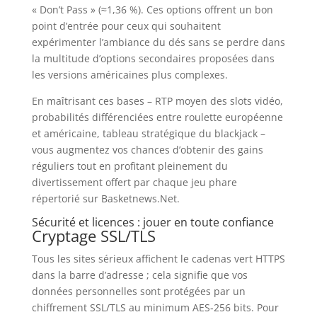
« Don’t Pass » (≈1,36 %). Ces options offrent un bon
point d’entrée pour ceux qui souhaitent
expérimenter l’ambiance du dés sans se perdre dans
la multitude d’options secondaires proposées dans
les versions américaines plus complexes.
En maîtrisant ces bases – RTP moyen des slots vidéo,
probabilités différenciées entre roulette européenne
et américaine, tableau stratégique du blackjack –
vous augmentez vos chances d’obtenir des gains
réguliers tout en profitant pleinement du
divertissement offert par chaque jeu phare
répertorié sur Basketnews.Net.
Sécurité et licences : jouer en toute confiance
Cryptage SSL/TLS
Tous les sites sérieux affichent le cadenas vert HTTPS
dans la barre d’adresse ; cela signifie que vos
données personnelles sont protégées par un
chiffrement SSL/TLS au minimum AES‑256 bits. Pour