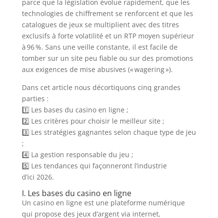
parce que la législation évolue rapidement, que les
technologies de chiffrement se renforcent et que les
catalogues de jeux se multiplient avec des titres
exclusifs à forte volatilité et un RTP moyen supérieur
à 96 %. Sans une veille constante, il est facile de
tomber sur un site peu fiable ou sur des promotions
aux exigences de mise abusives (« wagering »).
Dans cet article nous décortiquons cinq grandes
parties :
1️⃣ Les bases du casino en ligne ;
2️⃣ Les critères pour choisir le meilleur site ;
3️⃣ Les stratégies gagnantes selon chaque type de jeu
;
4️⃣ La gestion responsable du jeu ;
5️⃣ Les tendances qui façonneront l’industrie
d’ici 2026.
I. Les bases du casino en ligne
Un casino en ligne est une plateforme numérique
qui propose des jeux d’argent via internet,