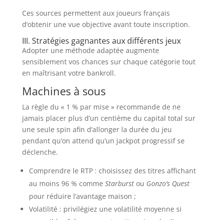
Ces sources permettent aux joueurs français
d’obtenir une vue objective avant toute inscription.
III. Stratégies gagnantes aux différents jeux
Adopter une méthode adaptée augmente
sensiblement vos chances sur chaque catégorie tout
en maîtrisant votre bankroll.
Machines à sous
La règle du « 1 % par mise » recommande de ne
jamais placer plus d’un centième du capital total sur
une seule spin afin d’allonger la durée du jeu
pendant qu’on attend qu’un jackpot progressif se
déclenche.
Comprendre le RTP : choisissez des titres affichant
au moins 96 % comme
Starburst
ou
Gonzo’s Quest
pour réduire l’avantage maison ;
Volatilité : privilégiez une volatilité moyenne si