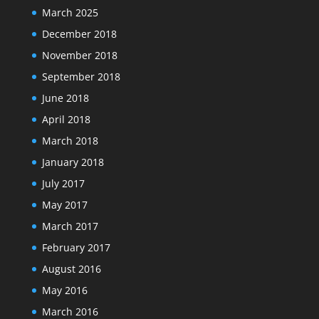
March 2025
December 2018
November 2018
September 2018
June 2018
April 2018
March 2018
January 2018
July 2017
May 2017
March 2017
February 2017
August 2016
May 2016
March 2016