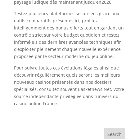
paysage ludique dès maintenant jusqu’en​2026.
Testez plusieurs plateformes sécurisées grâce aux
outils comparatifs présentés ici, profitez
intelligemment des bonus offerts tout en gardant un
contrôle strict sur votre budget quotidien et restez
informé(e)s des dernières avancées techniques afin
d’exploiter pleinement chaque nouvelle expérience
proposée par le secteur moderne du jeu online.
Pour suivre toutes ces évolutions légales ainsi que
découvrir régulièrement quels seront les meilleurs
nouveaux casinos présentés dans nos dossiers
spécialisés, consultez souvent Basketnews.Net, votre
source indépendante privilégiée dans l’univers du
casino online France.​