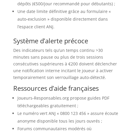
dépôts (€500/jour recommandé pour débutants) ;
Une date limite définitive grâce au formulaire «
auto‑exclusion » disponible directement dans
l’espace client ANJ.
Système d’alerte précoce
Des indicateurs tels qu’un temps continu >30
minutes sans pause ou plus de trois sessions
consécutives supérieures à €200 doivent déclencher
une notification interne incitant le joueur à activer
temporairement son verrouillage auto‑détecté.
Ressources d’aide françaises
Joueurs‑Responsables.org propose guides PDF
téléchargeables gratuitement ;
Le numéro vert ANJ « 0800 123 456 » assure écoute
anonyme disponible tous les jours ouvrés ;
Forums communautaires modérés où