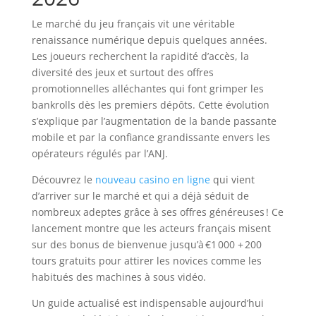
Le marché du jeu français vit une véritable
renaissance numérique depuis quelques années.
Les joueurs recherchent la rapidité d’accès, la
diversité des jeux et surtout des offres
promotionnelles alléchantes qui font grimper les
bankrolls dès les premiers dépôts. Cette évolution
s’explique par l’augmentation de la bande passante
mobile et par la confiance grandissante envers les
opérateurs régulés par l’ANJ.
Découvrez le
nouveau casino en ligne
qui vient
d’arriver sur le marché et qui a déjà séduit de
nombreux adeptes grâce à ses offres généreuses ! Ce
lancement montre que les acteurs français misent
sur des bonus de bienvenue jusqu’à €1 000 + 200
tours gratuits pour attirer les novices comme les
habitués des machines à sous vidéo.
Un guide actualisé est indispensable aujourd’hui