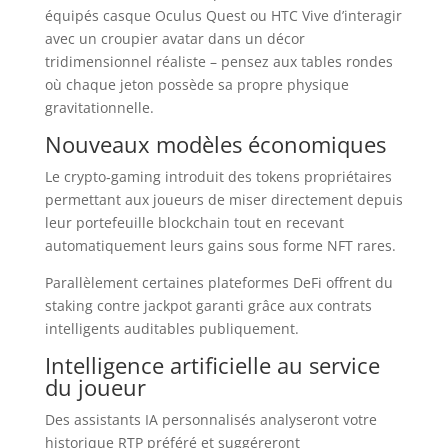
équipés casque Oculus Quest ou HTC Vive d’interagir
avec un croupier avatar dans un décor
tridimensionnel réaliste – pensez aux tables rondes
où chaque jeton possède sa propre physique
gravitationnelle.
Nouveaux modèles économiques
Le crypto‑gaming introduit des tokens propriétaires
permettant aux joueurs de miser directement depuis
leur portefeuille blockchain tout en recevant
automatiquement leurs gains sous forme NFT rares.
Parallèlement certaines plateformes DeFi offrent du
staking contre jackpot garanti grâce aux contrats
intelligents auditables publiquement.
Intelligence artificielle au service
du joueur
Des assistants IA personnalisés analyseront votre
historique RTP préféré et suggéreront