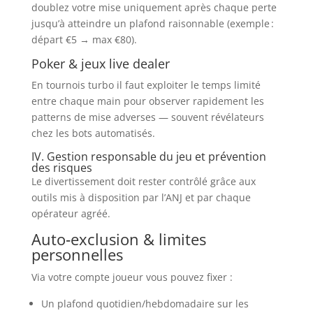
doublez votre mise uniquement après chaque perte
jusqu’à atteindre un plafond raisonnable (exemple :
départ €5 → max €80).
Poker & jeux live dealer
En tournois turbo il faut exploiter le temps limité
entre chaque main pour observer rapidement les
patterns de mise adverses — souvent révélateurs
chez les bots automatisés.
IV. Gestion responsable du jeu et prévention
des risques
Le divertissement doit rester contrôlé grâce aux
outils mis à disposition par l’ANJ et par chaque
opérateur agréé.
Auto‑exclusion & limites
personnelles
Via votre compte joueur vous pouvez fixer :
Un plafond quotidien/hebdomadaire sur les