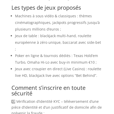
Les types de jeux proposés
Machines à sous vidéo & classiques : thèmes
cinématographiques, jackpots progressifs jusqu’à
plusieurs millions d’euros ;
Jeux de table : blackjack multi‑hand, roulette
européenne à zéro unique, baccarat avec side‑bet
;
Poker en ligne & tournois dédiés : Texas Hold’em
Turbo, Omaha Hi‑Lo avec buy‑in minimum €10 ;
Jeux avec croupier en direct (Live Casino) : roulette
live HD, blackjack live avec options “Bet Behind”.
Comment s’inscrire en toute
sécurité
1️⃣ Vérification d’identité KYC – téléversement d’une
pièce d’identité et d’un justificatif de domicile afin de
prévenir la fraude ;