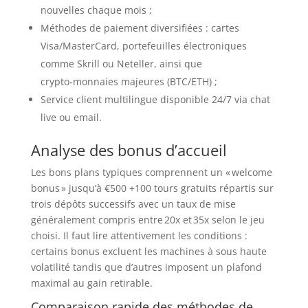
nouvelles chaque mois ;
Méthodes de paiement diversifiées : cartes
Visa/MasterCard, portefeuilles électroniques
comme Skrill ou Neteller, ainsi que
crypto‑monnaies majeures (BTC/ETH) ;
Service client multilingue disponible 24/7 via chat
live ou email.
Analyse des bonus d’accueil
Les bons plans typiques comprennent un « welcome
bonus » jusqu’à €500 +100 tours gratuits répartis sur
trois dépôts successifs avec un taux de mise
généralement compris entre 20x et 35x selon le jeu
choisi. Il faut lire attentivement les conditions :
certains bonus excluent les machines à sous haute
volatilité tandis que d’autres imposent un plafond
maximal au gain retirable.
Comparaison rapide des méthodes de