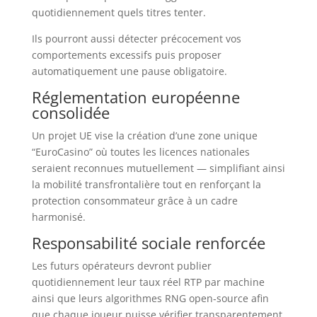
quotidiennement quels titres tenter.
Ils pourront aussi détecter précocement vos
comportements excessifs puis proposer
automatiquement une pause obligatoire.
Réglementation européenne
consolidée
Un projet UE vise la création d’une zone unique
“EuroCasino” où toutes les licences nationales
seraient reconnues mutuellement — simplifiant ainsi
la mobilité transfrontalière tout en renforçant la
protection consommateur grâce à un cadre
harmonisé.
Responsabilité sociale renforcée
Les futurs opérateurs devront publier
quotidiennement leur taux réel RTP par machine
ainsi que leurs algorithmes RNG open‑source afin
que chaque joueur puisse vérifier transparentement