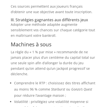
Ces sources permettent aux joueurs français
d’obtenir une vue objective avant toute inscription.
III. Stratégies gagnantes aux différents jeux
Adopter une méthode adaptée augmente
sensiblement vos chances sur chaque catégorie tout
en maîtrisant votre bankroll.
Machines à sous
La règle du « 1 % par mise » recommande de ne
jamais placer plus d’un centième du capital total sur
une seule spin afin d’allonger la durée du jeu
pendant qu’on attend qu’un jackpot progressif se
déclenche.
Comprendre le RTP : choisissez des titres affichant
au moins 96 % comme
Starburst
ou
Gonzo’s Quest
pour réduire l’avantage maison ;
Volatilité : privilégiez une volatilité moyenne si