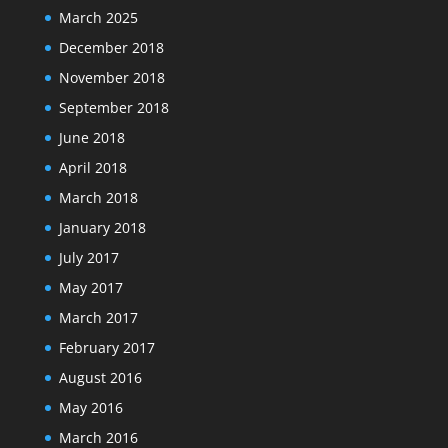
March 2025
December 2018
November 2018
September 2018
June 2018
April 2018
March 2018
January 2018
July 2017
May 2017
March 2017
February 2017
August 2016
May 2016
March 2016