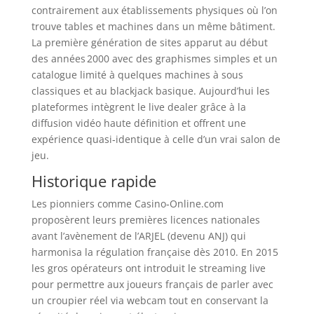
contrairement aux établissements physiques où l’on
trouve tables et machines dans un même bâtiment.
La première génération de sites apparut au début
des années 2000 avec des graphismes simples et un
catalogue limité à quelques machines à sous
classiques et au blackjack basique. Aujourd’hui les
plateformes intègrent le live dealer grâce à la
diffusion vidéo haute définition et offrent une
expérience quasi‑identique à celle d’un vrai salon de
jeu.
Historique rapide
Les pionniers comme Casino‑Online.com
proposèrent leurs premières licences nationales
avant l’avènement de l’ARJEL (devenu ANJ) qui
harmonisa la régulation française dès 2010. En 2015
les gros opérateurs ont introduit le streaming live
pour permettre aux joueurs français de parler avec
un croupier réel via webcam tout en conservant la