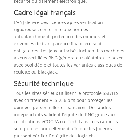
sécurité du paiement électronique.
Cadre légal français
L’ANJ délivre des licences après vérification
rigoureuse : conformité aux normes
anti‑blanchiment, protection des mineurs et
exigences de transparence financière sont
obligatoires. Les jeux autorisés incluent les machines
à sous certifiées RNG (générateur aléatoire), le poker
avec pool dédié et toutes les variantes classiques de
roulette ou blackjack.
Sécurité technique
Tous les sites sérieux utilisent le protocole SSL/TLS
avec chiffrement AES‑256 bits pour protéger les
données personnelles et bancaires. Des audits
indépendants valident l’équité du RNG grâce aux
certifications eCOGRA ou iTech Labs ; ces rapports
sont publiés annuellement afin que les joueurs
puissent vérifier l’intégrité des logiciels.