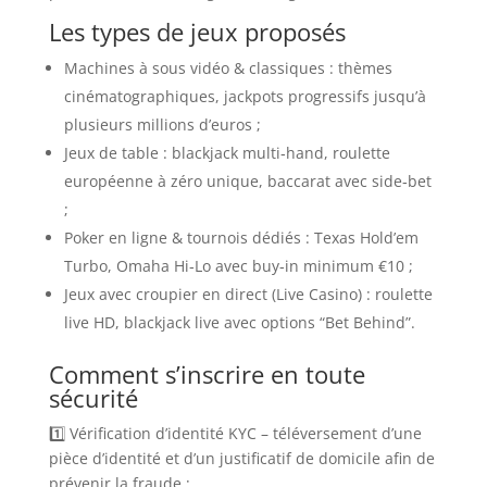
Les types de jeux proposés
Machines à sous vidéo & classiques : thèmes
cinématographiques, jackpots progressifs jusqu’à
plusieurs millions d’euros ;
Jeux de table : blackjack multi‑hand, roulette
européenne à zéro unique, baccarat avec side‑bet
;
Poker en ligne & tournois dédiés : Texas Hold’em
Turbo, Omaha Hi‑Lo avec buy‑in minimum €10 ;
Jeux avec croupier en direct (Live Casino) : roulette
live HD, blackjack live avec options “Bet Behind”.
Comment s’inscrire en toute
sécurité
1️⃣ Vérification d’identité KYC – téléversement d’une
pièce d’identité et d’un justificatif de domicile afin de
prévenir la fraude ;