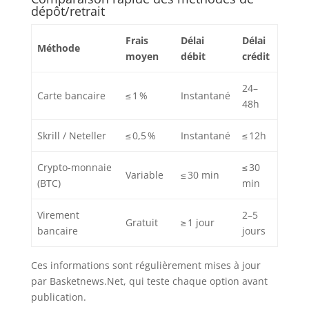
dépôt/retrait
Frais
Délai
Délai
Méthode
moyen
débit
crédit
24–
Carte bancaire
≤ 1 %
Instantané
48h
Skrill / Neteller
≤ 0,5 %
Instantané
≤ 12h
Crypto‑monnaie
≤ 30
Variable
≤ 30 min
(BTC)
min
Virement
2–5
Gratuit
≥ 1 jour
bancaire
jours
Ces informations sont régulièrement mises à jour
par Basketnews.Net, qui teste chaque option avant
publication.