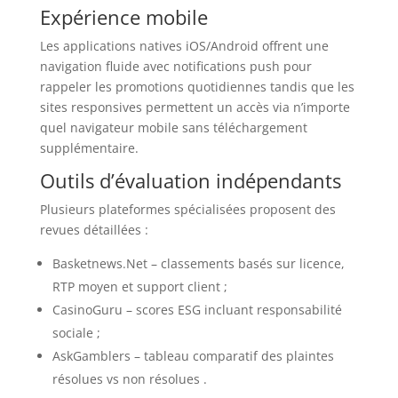
Expérience mobile
Les applications natives iOS/Android offrent une
navigation fluide avec notifications push pour
rappeler les promotions quotidiennes tandis que les
sites responsives permettent un accès via n’importe
quel navigateur mobile sans téléchargement
supplémentaire.
Outils d’évaluation indépendants
Plusieurs plateformes spécialisées proposent des
revues détaillées :
Basketnews.Net – classements basés sur licence,
RTP moyen et support client ;
CasinoGuru – scores ESG incluant responsabilité
sociale ;
AskGamblers – tableau comparatif des plaintes
résolues vs non résolues .