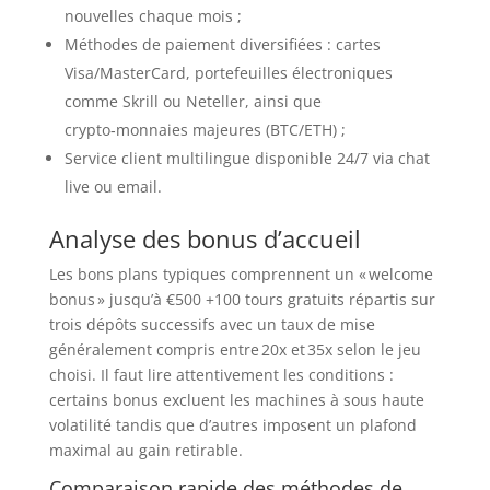
nouvelles chaque mois ;
Méthodes de paiement diversifiées : cartes
Visa/MasterCard, portefeuilles électroniques
comme Skrill ou Neteller, ainsi que
crypto‑monnaies majeures (BTC/ETH) ;
Service client multilingue disponible 24/7 via chat
live ou email.
Analyse des bonus d’accueil
Les bons plans typiques comprennent un « welcome
bonus » jusqu’à €500 +100 tours gratuits répartis sur
trois dépôts successifs avec un taux de mise
généralement compris entre 20x et 35x selon le jeu
choisi. Il faut lire attentivement les conditions :
certains bonus excluent les machines à sous haute
volatilité tandis que d’autres imposent un plafond
maximal au gain retirable.
Comparaison rapide des méthodes de