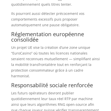
quotidiennement quels titres tenter.
Ils pourront aussi détecter précocement vos
comportements excessifs puis proposer
automatiquement une pause obligatoire.
Réglementation européenne
consolidée
Un projet UE vise la création d’une zone unique
“EuroCasino” où toutes les licences nationales
seraient reconnues mutuellement — simplifiant ainsi
la mobilité transfrontalière tout en renforçant la
protection consommateur grâce à un cadre
harmonisé.
Responsabilité sociale renforcée
Les futurs opérateurs devront publier
quotidiennement leur taux réel RTP par machine
ainsi que leurs algorithmes RNG open‑source afin
que chaque joueur puisse vérifier transparentement