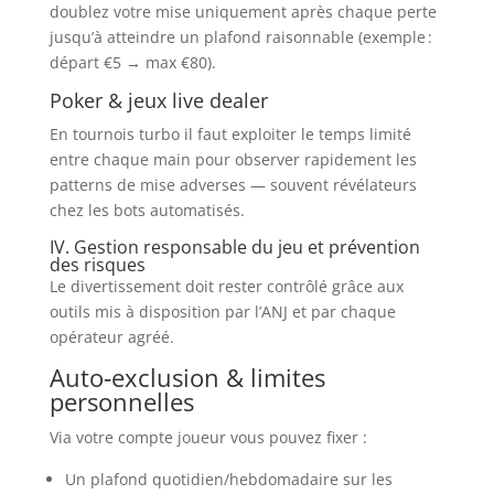
doublez votre mise uniquement après chaque perte
jusqu’à atteindre un plafond raisonnable (exemple :
départ €5 → max €80).
Poker & jeux live dealer
En tournois turbo il faut exploiter le temps limité
entre chaque main pour observer rapidement les
patterns de mise adverses — souvent révélateurs
chez les bots automatisés.
IV. Gestion responsable du jeu et prévention
des risques
Le divertissement doit rester contrôlé grâce aux
outils mis à disposition par l’ANJ et par chaque
opérateur agréé.
Auto‑exclusion & limites
personnelles
Via votre compte joueur vous pouvez fixer :
Un plafond quotidien/hebdomadaire sur les