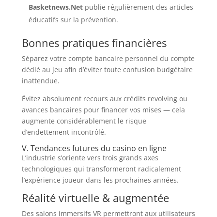
Basketnews.Net
publie régulièrement des articles
éducatifs sur la prévention.
Bonnes pratiques financières
Séparez votre compte bancaire personnel du compte
dédié au jeu afin d’éviter toute confusion budgétaire
inattendue.
Évitez absolument recours aux crédits revolving ou
avances bancaires pour financer vos mises — cela
augmente considérablement le risque
d’endettement incontrôlé.
V. Tendances futures du casino en ligne
L’industrie s’oriente vers trois grands axes
technologiques qui transformeront radicalement
l’expérience joueur dans les prochaines années.
Réalité virtuelle & augmentée
Des salons immersifs VR permettront aux utilisateurs