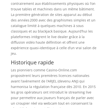
contrairement aux établissements physiques où l’on
trouve tables et machines dans un même bâtiment.
La première génération de sites apparut au début
des années 2000 avec des graphismes simples et un
catalogue limité à quelques machines à sous
classiques et au blackjack basique. Aujourd’hui les
plateformes intègrent le live dealer grâce à la
diffusion vidéo haute définition et offrent une
expérience quasi‑identique à celle d’un vrai salon de
jeu.
Historique rapide
Les pionniers comme Casino‑Online.com
proposèrent leurs premières licences nationales
avant l’avènement de l’ARJEL (devenu ANJ) qui
harmonisa la régulation française dès 2010. En 2015
les gros opérateurs ont introduit le streaming live
pour permettre aux joueurs français de parler avec
un croupier réel via webcam tout en conservant la