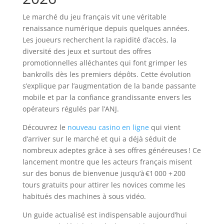
Le marché du jeu français vit une véritable
renaissance numérique depuis quelques années.
Les joueurs recherchent la rapidité d’accès, la
diversité des jeux et surtout des offres
promotionnelles alléchantes qui font grimper les
bankrolls dès les premiers dépôts. Cette évolution
s’explique par l’augmentation de la bande passante
mobile et par la confiance grandissante envers les
opérateurs régulés par l’ANJ.
Découvrez le
nouveau casino en ligne
qui vient
d’arriver sur le marché et qui a déjà séduit de
nombreux adeptes grâce à ses offres généreuses ! Ce
lancement montre que les acteurs français misent
sur des bonus de bienvenue jusqu’à €1 000 + 200
tours gratuits pour attirer les novices comme les
habitués des machines à sous vidéo.
Un guide actualisé est indispensable aujourd’hui