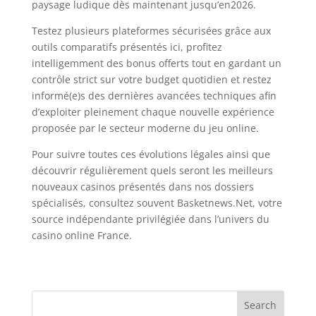
paysage ludique dès maintenant jusqu’en​2026.
Testez plusieurs plateformes sécurisées grâce aux
outils comparatifs présentés ici, profitez
intelligemment des bonus offerts tout en gardant un
contrôle strict sur votre budget quotidien et restez
informé(e)s des dernières avancées techniques afin
d’exploiter pleinement chaque nouvelle expérience
proposée par le secteur moderne du jeu online.
Pour suivre toutes ces évolutions légales ainsi que
découvrir régulièrement quels seront les meilleurs
nouveaux casinos présentés dans nos dossiers
spécialisés, consultez souvent Basketnews.Net, votre
source indépendante privilégiée dans l’univers du
casino online France.​