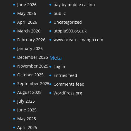
June 2026
pay by mobile casino
May 2026
public
April 2026
Uncategorized
March 2026
utopia500.org.uk
February 2026
www.ocean – mango.com
January 2026
Meta
December 2025
November 2025
Log in
October 2025
Entries feed
September 2025
Comments feed
August 2025
WordPress.org
July 2025
June 2025
May 2025
April 2025