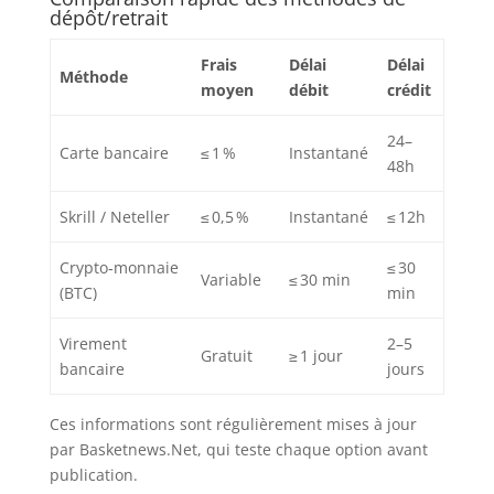
dépôt/retrait
Frais
Délai
Délai
Méthode
moyen
débit
crédit
24–
Carte bancaire
≤ 1 %
Instantané
48h
Skrill / Neteller
≤ 0,5 %
Instantané
≤ 12h
Crypto‑monnaie
≤ 30
Variable
≤ 30 min
(BTC)
min
Virement
2–5
Gratuit
≥ 1 jour
bancaire
jours
Ces informations sont régulièrement mises à jour
par Basketnews.Net, qui teste chaque option avant
publication.