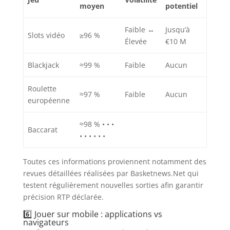
moyen
potentiel
Faible ↔︎
Jusqu’à
Slots vidéo
≥96 %
Élevée
€10 M
Blackjack
≈99 %
Faible
Aucun
Roulette
≈97 %
Faible
Aucun
européenne
≈98 % • • •
Baccarat
• • • • • •
Toutes ces informations proviennent notamment des
revues détaillées réalisées par Basketnews.Net qui
testent régulièrement nouvelles sorties afin garantir
précision RTP déclarée.
6️⃣ Jouer sur mobile : applications vs
navigateurs