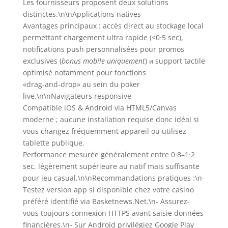
Les fournisseurs proposent deux solutions
distinctes.\n\nApplications natives
Avantages principaux : accès direct au stockage local
permettant chargement ultra rapide (<0·5 sec),
notifications push personnalisées pour promos
exclusives (
bonus mobile uniquement
) и support tactile
optimisé notamment pour fonctions
«drag‑and‑drop» au sein du poker
live.\n\nNavigateurs responsive
Compatible iOS & Android via HTML5/Canvas
moderne ; aucune installation requise donc idéal si
vous changez fréquemment appareil ou utilisez
tablette publique.
Performance mesurée généralement entre 0·8–1·2
sec, légèrement supérieure au natif mais suffisante
pour jeu casual.\n\nRecommandations pratiques :\n-
Testez version app si disponible chez votre casino
préféré identifié via Basketnews.Net.\n- Assurez-
vous toujours connexion HTTPS avant saisie données
financières.\n- Sur Android privilégiez Google Play