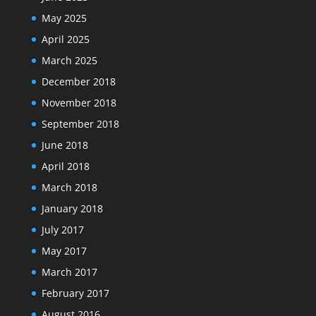
May 2025
April 2025
March 2025
December 2018
November 2018
September 2018
June 2018
April 2018
March 2018
January 2018
July 2017
May 2017
March 2017
February 2017
August 2016