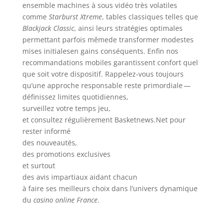
ensemble machines à sous vidéo très volatiles
comme
Starburst Xtreme
, tables classiques telles que
Blackjack Classic
, ainsi leurs stratégies optimales
permettant parfois mêmede transformer modestes
mises initiales​en gains conséquents.​ Enfin nos
recommandations mobiles garantissent confort quel
que soit votre dispositif.​ Rappelez‑vous toujours
qu’une approche responsable reste primordiale —
définissez limites quotidiennes,
surveillez votre temps jeu,
et consultez régulièrement Basketnews.Net pour
rester informé
des nouveautés,
des promotions exclusives
et surtout
des avis impartiaux aidant chacun
à faire ses meilleurs choix dans l’univers dynamique
du
casino online France
.