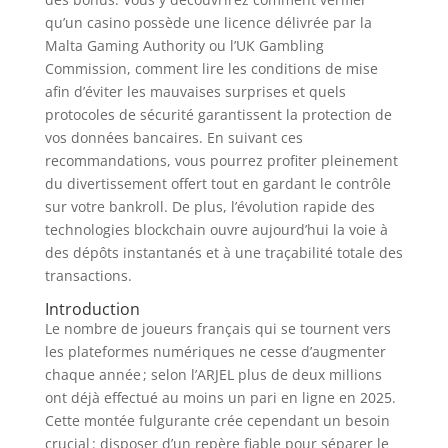
qu’un casino possède une licence délivrée par la
Malta Gaming Authority ou l’UK Gambling
Commission, comment lire les conditions de mise
afin d’éviter les mauvaises surprises et quels
protocoles de sécurité garantissent la protection de
vos données bancaires. En suivant ces
recommandations, vous pourrez profiter pleinement
du divertissement offert tout en gardant le contrôle
sur votre bankroll. De plus, l’évolution rapide des
technologies blockchain ouvre aujourd’hui la voie à
des dépôts instantanés et à une traçabilité totale des
transactions.
Introduction
Le nombre de joueurs français qui se tournent vers
les plateformes numériques ne cesse d’augmenter
chaque année ; selon l’ARJEL plus de deux millions
ont déjà effectué au moins un pari en ligne en 2025.
Cette montée fulgurante crée cependant un besoin
crucial : disposer d’un repère fiable pour séparer le