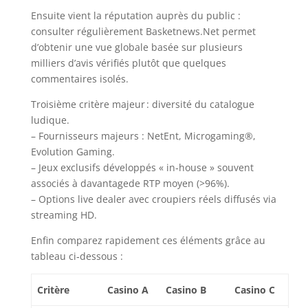
Ensuite vient la réputation auprès du public :
consulter régulièrement Basketnews.Net permet
d’obtenir une vue globale basée sur plusieurs
milliers d’avis vérifiés plutôt que quelques
commentaires isolés.
Troisième critère majeur : diversité du catalogue
ludique.
– Fournisseurs majeurs : NetEnt, Microgaming®,
Evolution Gaming.
– Jeux exclusifs développés « in‑house » souvent
associés à davantagede RTP moyen (>96%).
– Options live dealer avec croupiers réels diffusés via
streaming HD.
Enfin comparez rapidement ces éléments grâce au
tableau ci‑dessous :
Critère
Casino A
Casino B
Casino C