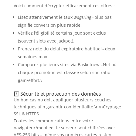
Voici comment décrypter efficacement ces offres :
Lisez attentivement le taux
wagering
– plus bas
signifie conversion plus rapide.
Vérifiez l’éligibilité certains jeux sont exclus
(souvent slots avec jackpot).
Prenez note du délai expiratoire habituel – deux
semaines max.
Comparez plusieurs sites via Basketnews.Net où
chaque promotion est classée selon son ratio
gain/effort.\
3️⃣ Sécurité et protection des données
Un bon casino doit appliquer plusieurs couches
techniques afin garantir confidentialité.\n\nCryptage
SSL & HTTPS
Toutes les communications entre votre
navigateur/mobile​et le serveur sont chiffrées avec
AES‑256 bits – même vos numéros cartes restent