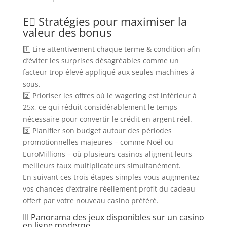
E️⃣ Stratégies pour maximiser la
valeur des bonus
1️⃣ Lire attentivement chaque terme & condition afin
d’éviter les surprises désagréables comme un
facteur trop élevé appliqué aux seules machines à
sous.
2️⃣ Prioriser les offres où le wagering est inférieur à
25x, ce qui réduit considérablement le temps
nécessaire pour convertir le crédit en argent réel.
3️⃣ Planifier son budget autour des périodes
promotionnelles majeures – comme Noël ou
EuroMillions – où plusieurs casinos alignent leurs
meilleurs taux multiplicateurs simultanément.
En suivant ces trois étapes simples vous augmentez
vos chances d’extraire réellement profit du cadeau
offert par votre nouveau casino préféré.
III Panorama des jeux disponibles sur un casino
en ligne moderne