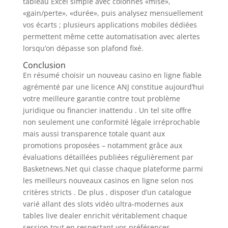
tableau Excel simple avec colonnes «mise»,
«gain/perte», «durée», puis analysez mensuellement
vos écarts ; plusieurs applications mobiles dédiées
permettent même cette automatisation avec alertes
lorsqu’on dépasse son plafond fixé.
Conclusion
En résumé choisir un nouveau casino en ligne fiable
agrémenté par une licence ANJ constitue aujourd’hui
votre meilleure garantie contre tout problème
juridique ou financier inattendu . Un tel site offre
non seulement une conformité légale irréprochable
mais aussi transparence totale quant aux
promotions proposées – notamment grâce aux
évaluations détaillées publiées régulièrement par
Basketnews.Net qui classe chaque plateforme parmi
les meilleurs nouveaux casinos en ligne selon nos
critères stricts . De plus , disposer d’un catalogue
varié allant des slots vidéo ultra‑modernes aux
tables live dealer enrichit véritablement chaque
session tout en respectant vos préférences