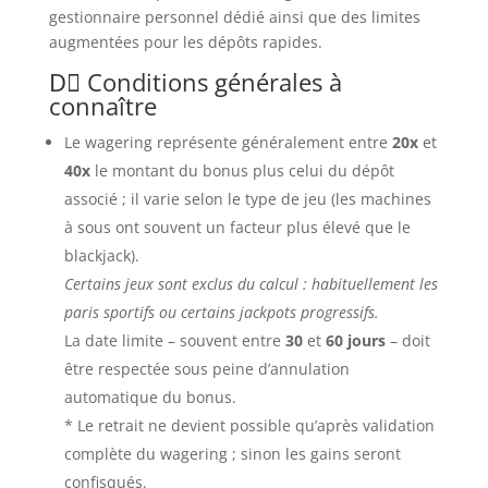
gestionnaire personnel dédié ainsi que des limites
augmentées pour les dépôts rapides.
D️⃣ Conditions générales à
connaître
Le wagering représente généralement entre
20x
et
40x
le montant du bonus plus celui du dépôt
associé ; il varie selon le type de jeu (les machines
à sous ont souvent un facteur plus élevé que le
blackjack).
Certains jeux sont exclus du calcul : habituellement les
paris sportifs ou certains jackpots progressifs.
La date limite – souvent entre
30
et
60 jours
– doit
être respectée sous peine d’annulation
automatique du bonus.
* Le retrait ne devient possible qu’après validation
complète du wagering ; sinon les gains seront
confisqués.