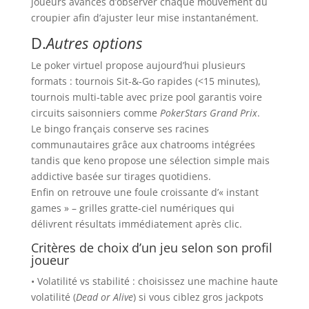
joueurs avancés d’observer chaque mouvement du
croupier afin d’ajuster leur mise instantanément.
D.
Autres options
Le poker virtuel propose aujourd’hui plusieurs
formats : tournois Sit‑&‑Go rapides (<15 minutes),
tournois multi‑table avec prize pool garantis voire
circuits saisonniers comme
PokerStars Grand Prix
.
Le bingo français conserve ses racines
communautaires grâce aux chatrooms intégrées
tandis que keno propose une sélection simple mais
addictive basée sur tirages quotidiens.
Enfin on retrouve une foule croissante d’« instant
games » – grilles gratte-ciel numériques qui
délivrent résultats immédiatement après clic.
Critères de choix d’un jeu selon son profil
joueur
• Volatilité vs stabilité : choisissez une machine haute
volatilité (
Dead or Alive
) si vous ciblez gros jackpots