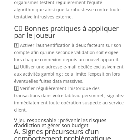
organismes testent régulièrement l’équité
algorithmique ainsi que la robustesse contre toute
tentative intrusives externe.
C️⃣ Bonnes pratiques à appliquer
par le joueur
1️⃣ Activer l’authentification à deux facteurs sur son
compte afin qu’une seconde validation soit exigée
lors chaque connexion depuis un nouvel appareil.
2️⃣ Utiliser une adresse e‑mail dédiée exclusivement
aux activités gambling ; cela limite l’exposition lors
éventuelles fuites data massives.
3️⃣ Vérifier régulièrement l’historique des
transactions dans votre tableau personnel ; signalez
immédiatement toute opération suspecte au service
client.
V Jeu responsable : prévenir les risques
d’addiction et gérer son budget
A. Signes précurseurs d’un
comportement problématique