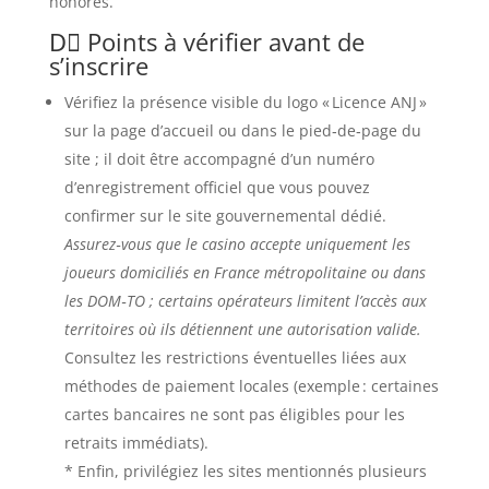
honorés.
D️⃣ Points à vérifier avant de
s’inscrire
Vérifiez la présence visible du logo « Licence ANJ »
sur la page d’accueil ou dans le pied‑de‑page du
site ; il doit être accompagné d’un numéro
d’enregistrement officiel que vous pouvez
confirmer sur le site gouvernemental dédié.
Assurez‑vous que le casino accepte uniquement les
joueurs domiciliés en France métropolitaine ou dans
les DOM‑TO ; certains opérateurs limitent l’accès aux
territoires où ils détiennent une autorisation valide.
Consultez les restrictions éventuelles liées aux
méthodes de paiement locales (exemple : certaines
cartes bancaires ne sont pas éligibles pour les
retraits immédiats).
* Enfin, privilégiez les sites mentionnés plusieurs