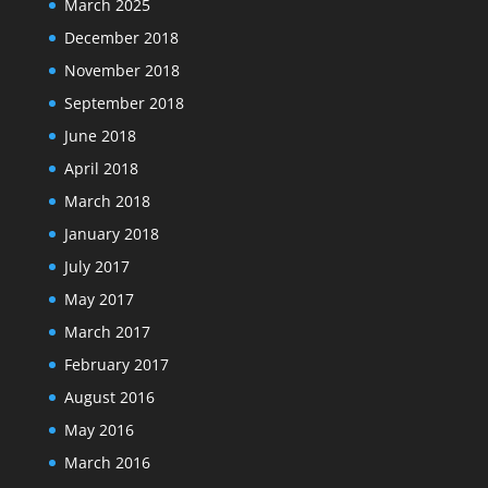
March 2025
December 2018
November 2018
September 2018
June 2018
April 2018
March 2018
January 2018
July 2017
May 2017
March 2017
February 2017
August 2016
May 2016
March 2016