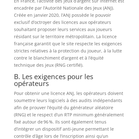
En France, l’activité des jeux d’argent sur internet est
encadrée par l’Autorité Nationale des Jeux (ANJ).
Créée en janvier 2020, l’ANJ possède le pouvoir
exclusif d’octroyer des licences aux opérateurs
souhaitant proposer leurs services aux joueurs
résidant sur le territoire métropolitain. La licence
française garantit que le site respecte les exigences
strictes relatives à la protection du joueur, à la lutte
contre le blanchiment d’argent et à l’équité
technique des jeux (RNG certifié).
B. Les exigences pour les
opérateurs
Pour obtenir une licence ANJ, les opérateurs doivent
soumettre leurs logiciels à des audits indépendants
afin de prouver l’équité du générateur aléatoire
(RNG) et le respect d’un RTP minimum généralement
fixé autour de 96 %. Ils sont également tenus
d’intégrer un dispositif anti‑jeune permettant le
contrôle d’âge lors de l’inscription ainsi qu’un