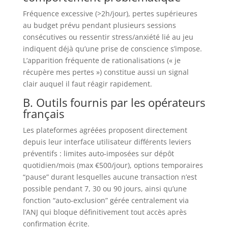
Fréquence excessive (>2h/jour), pertes supérieures
au budget prévu pendant plusieurs sessions
consécutives ou ressentir stress/anxiété lié au jeu
indiquent déjà qu’une prise de conscience s’impose.
L’apparition fréquente de rationalisations (« je
récupère mes pertes ») constitue aussi un signal
clair auquel il faut réagir rapidement.
B. Outils fournis par les opérateurs
français
Les plateformes agréées proposent directement
depuis leur interface utilisateur différents leviers
préventifs : limites auto‑imposées sur dépôt
quotidien/mois (max €500/jour), options temporaires
“pause” durant lesquelles aucune transaction n’est
possible pendant 7, 30 ou 90 jours, ainsi qu’une
fonction “auto‑exclusion” gérée centralement via
l’ANJ qui bloque définitivement tout accès après
confirmation écrite.