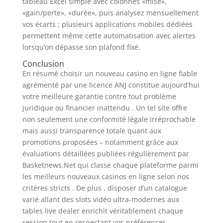
tableau Excel simple avec colonnes «mise»,
«gain/perte», «durée», puis analysez mensuellement
vos écarts ; plusieurs applications mobiles dédiées
permettent même cette automatisation avec alertes
lorsqu’on dépasse son plafond fixé.
Conclusion
En résumé choisir un nouveau casino en ligne fiable
agrémenté par une licence ANJ constitue aujourd’hui
votre meilleure garantie contre tout problème
juridique ou financier inattendu . Un tel site offre
non seulement une conformité légale irréprochable
mais aussi transparence totale quant aux
promotions proposées – notamment grâce aux
évaluations détaillées publiées régulièrement par
Basketnews.Net qui classe chaque plateforme parmi
les meilleurs nouveaux casinos en ligne selon nos
critères stricts . De plus , disposer d’un catalogue
varié allant des slots vidéo ultra‑modernes aux
tables live dealer enrichit véritablement chaque
session tout en respectant vos préférences