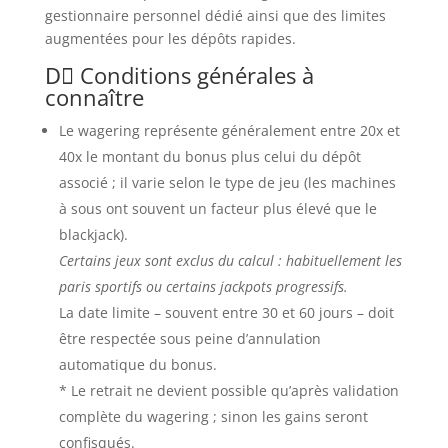
gestionnaire personnel dédié ainsi que des limites
augmentées pour les dépôts rapides.
D️⃣ Conditions générales à
connaître
Le wagering représente généralement entre 20x et
40x le montant du bonus plus celui du dépôt
associé ; il varie selon le type de jeu (les machines
à sous ont souvent un facteur plus élevé que le
blackjack).
Certains jeux sont exclus du calcul : habituellement les
paris sportifs ou certains jackpots progressifs.
La date limite – souvent entre 30 et 60 jours – doit
être respectée sous peine d’annulation
automatique du bonus.
* Le retrait ne devient possible qu’après validation
complète du wagering ; sinon les gains seront
confisqués.