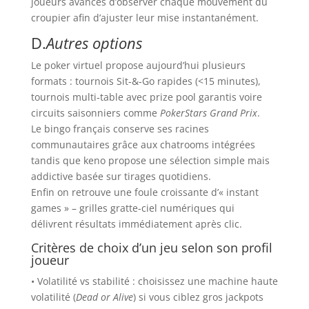
joueurs avancés d’observer chaque mouvement du
croupier afin d’ajuster leur mise instantanément.
D.
Autres options
Le poker virtuel propose aujourd’hui plusieurs
formats : tournois Sit‑&‑Go rapides (<15 minutes),
tournois multi‑table avec prize pool garantis voire
circuits saisonniers comme
PokerStars Grand Prix
.
Le bingo français conserve ses racines
communautaires grâce aux chatrooms intégrées
tandis que keno propose une sélection simple mais
addictive basée sur tirages quotidiens.
Enfin on retrouve une foule croissante d’« instant
games » – grilles gratte-ciel numériques qui
délivrent résultats immédiatement après clic.
Critères de choix d’un jeu selon son profil
joueur
• Volatilité vs stabilité : choisissez une machine haute
volatilité (
Dead or Alive
) si vous ciblez gros jackpots