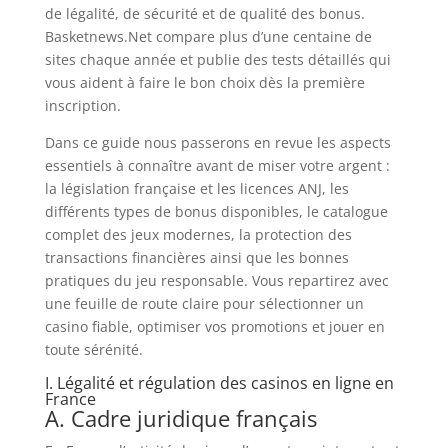
de légalité, de sécurité et de qualité des bonus.
Basketnews.Net compare plus d’une centaine de
sites chaque année et publie des tests détaillés qui
vous aident à faire le bon choix dès la première
inscription.
Dans ce guide nous passerons en revue les aspects
essentiels à connaître avant de miser votre argent :
la législation française et les licences ANJ, les
différents types de bonus disponibles, le catalogue
complet des jeux modernes, la protection des
transactions financières ainsi que les bonnes
pratiques du jeu responsable. Vous repartirez avec
une feuille de route claire pour sélectionner un
casino fiable, optimiser vos promotions et jouer en
toute sérénité.
I. Légalité et régulation des casinos en ligne en
France
A. Cadre juridique français