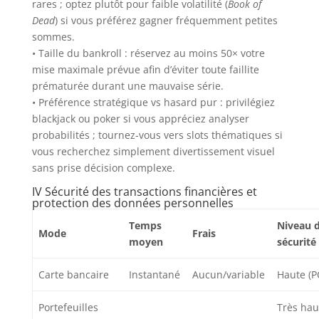
rares ; optez plutôt pour faible volatilité (
Book of
Dead
) si vous préférez gagner fréquemment petites
sommes.
• Taille du bankroll : réservez au moins 50× votre
mise maximale prévue afin d’éviter toute faillite
prématurée durant une mauvaise série.
• Préférence stratégique vs hasard pur : privilégiez
blackjack ou poker si vous appréciez analyser
probabilités ; tournez-vous vers slots thématiques si
vous recherchez simplement divertissement visuel
sans prise décision complexe.
IV Sécurité des transactions financières et
protection des données personnelles
Temps
Niveau 
Mode
Frais
moyen
sécurité
Carte bancaire
Instantané
Aucun/variable
Haute (P
Portefeuilles
Très hau