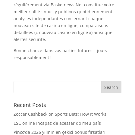
régulièrement via Basketnews.Net constitue votre
meilleur allié : nous y publions quotidiennement
analyses indépendantes concernant chaque
nouveau site de casino en ligne, comparaisons
détaillées (« nouveau casino en ligne ») ainsi que
alertes sécurité.
Bonne chance dans vos parties futures – jouez
responsablement !
Recent Posts
Zoccer Cashback on Sports Bets: How It Works
ESC online Incapaz de acessar do meu país
Pinco’da 2026 yılının en çekici bonus fırsatları