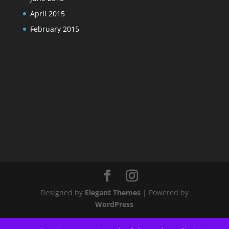
April 2015
February 2015
Designed by
Elegant Themes
| Powered by
WordPress