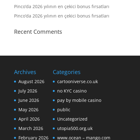
Pinco’da 2026 yılının en çekici bonus fırsatları
Pinco’da 2026 yılının en çekici bonus fırsatları
Recent Comments
Archives
Categories
August 2026
cartooniverse.co.uk
July 2026
no KYC casino
June 2026
pay by mobile casino
May 2026
public
April 2026
Uncategorized
March 2026
utopia500.org.uk
February 2026
www.ocean – mango.com