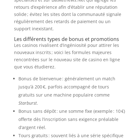
retours d’expérience afin d’établir une réputation
solide ; évitez les sites dont la communauté signale
régulièrement des retards de paiement ou un
support inexistant.
Les différents types de bonus et promotions
Les casinos rivalisent d’ingéniosité pour attirer les
nouveaux inscrits ; voici les formules majeures
rencontrées sur le nouveau site de casino en ligne
que vous étudierez.
Bonus de bienvenue : généralement un match
jusqu’à 200 €, parfois accompagné de tours
gratuits sur une machine populaire comme
Starburst
.
Bonus sans dépôt : une somme fixe (exemple : 10 €)
offerte dès l’inscription sans exigence préalable
d’argent réel.
Tours gratuits : souvent liés à une série spécifique