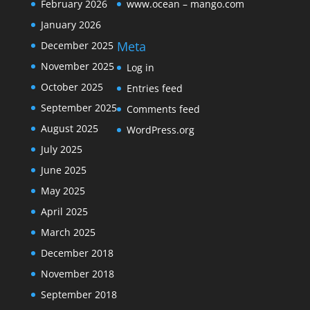
February 2026
www.ocean – mango.com
January 2026
Meta
December 2025
November 2025
Log in
October 2025
Entries feed
September 2025
Comments feed
August 2025
WordPress.org
July 2025
June 2025
May 2025
April 2025
March 2025
December 2018
November 2018
September 2018