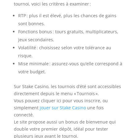
tournoi, voici les critères à examiner :
RTP : plus il est élevé, plus les chances de gains
sont bonnes.
Fonctions bonus : tours gratuits, multiplicateurs,
jeux secondaires.
Volatilité : choisissez selon votre tolérance au
risque.
Mise minimale : assurez‑vous qu’elle correspond à
votre budget.
Sur Stake Casino, les tournois d’été sont accessibles
directement depuis le menu « Tournois ».
Vous pouvez cliquer ici pour vous inscrire, ou
simplement
jouer sur Stake Casino
une fois
connecté.
Le site propose aussi un bonus de bienvenue qui
double votre premier dépôt, idéal pour tester
plusieurs jeux avant le tournoi.