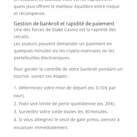
quels jeux offrent le meilleur équilibre entre risque
et récompense.
Gestion de bankroll et rapidité de paiement
Une des forces de Stake Casino est la rapidité des
retraits.
Les joueurs peuvent demander un paiement en
quelques minutes via les crypto‑monnaies ou les
portefeuilles électroniques.
Pour garder le contrôle de votre bankroll pendant un
tournoi, suivez ces étapes :
Déterminez votre mise de départ (ex. 0,10 € par
tour).
Fixez une limite de perte quotidienne (ex. 20 €).
Surveillez votre solde toutes les 30 minutes.
Si vous atteignez le seuil de gain prévu, pensez à
encaisser immédiatement.