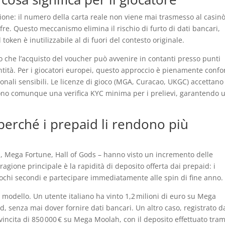
ione: il numero della carta reale non viene mai trasmesso al casinò
ifre. Questo meccanismo elimina il rischio di furto di dati bancari,
 token è inutilizzabile al di fuori del contesto originale.
o che l’acquisto del voucher può avvenire in contanti presso punti
dentità. Per i giocatori europei, questo approccio è pienamente conf
nali sensibili. Le licenze di gioco (MGA, Curacao, UKGC) accettano 
no comunque una verifica KYC minima per i prelievi, garantendo 
perché i prepaid li rendono più
h, Mega Fortune, Hall of Gods – hanno visto un incremento delle
agione principale è la rapidità di deposito offerta dai prepaid: i
 pochi secondi e partecipare immediatamente alle spin di fine anno.
o modello. Un utente italiano ha vinto 1,2 milioni di euro su Mega
, senza mai dover fornire dati bancari. Un altro caso, registrato d
 vincita di 850 000 € su Mega Moolah, con il deposito effettuato tram