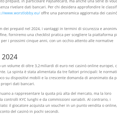
nto prepaid, in particolare Paysafecard, ma anche una serie di vou
enza rivelare dati bancari. Per chi desidera approfondire le classif
s://www.worstlobby.eu/
offre una panoramica aggiornata dei casin
m dei prepaid nel 2024, i vantaggi in termini di sicurezza e anonim
nfine, forniremo una checklist pratica per scegliere la piattaforma p
i per i prossimi cinque anni, con un occhio attento alle normative
.
l 2024
n volume di oltre 3,2 miliardi di euro nei casinò online europei, 
te. La spinta è stata alimentata da tre fattori principali: le normat
gioco su dispositivi mobili e la crescente domanda di anonimato da p
 propri dati bancari.
ntinuano a rappresentare la quota più alta del mercato, ma la loro
a controlli KYC lunghi e da commissioni variabili. Al contrario, i
to: il giocatore acquista un voucher in un punto vendita o online
l conto del casinò in pochi secondi.