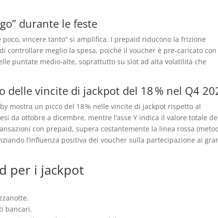
‑go” durante le feste
 poco, vincere tanto” si amplifica. I prepaid riducono la frizione
e di controllare meglio la spesa, poiché il voucher è pre‑caricato co
e puntate medio‑alte, soprattutto su slot ad alta volatilità che
to delle vincite di jackpot del 18 % nel Q4 2
by mostra un picco del 18 % nelle vincite di jackpot rispetto al
si da ottobre a dicembre, mentre l’asse Y indica il valore totale de
 transazioni con prepaid, supera costantemente la linea rossa (meto
enziando l’influenza positiva dei voucher sulla partecipazione ai gra
d per i jackpot
zzanotte.
i bancari.