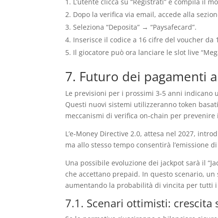
L’utente clicca su “Registrati” e compila il 
Dopo la verifica via email, accede alla sezion
Seleziona “Deposita” → “Paysafecard”.
Inserisce il codice a 16 cifre del voucher da
Il giocatore può ora lanciare le slot live “M
7. Futuro dei pagamenti a
Le previsioni per i prossimi 3‑5 anni indicano 
Questi nuovi sistemi utilizzeranno token basa
meccanismi di verifica on‑chain per prevenire il
L’e‑Money Directive 2.0, attesa nel 2027, intro
ma allo stesso tempo consentirà l’emissione di
Una possibile evoluzione dei jackpot sarà il “Ja
che accettano prepaid. In questo scenario, un
aumentando la probabilità di vincita per tutti i
7.1. Scenari ottimisti: crescita