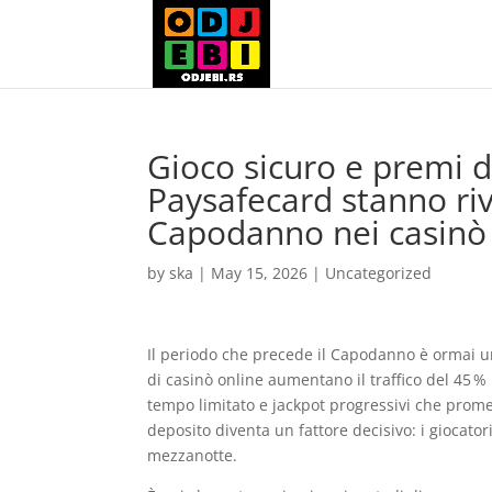
Gioco sicuro e premi 
Paysafecard stanno riv
Capodanno nei casinò
by
ska
|
May 15, 2026
|
Uncategorized
Il periodo che precede il Capodanno è ormai un 
di casinò online aumentano il traffico del 45 %
tempo limitato e jackpot progressivi che promet
deposito diventa un fattore decisivo: i giocat
mezzanotte.