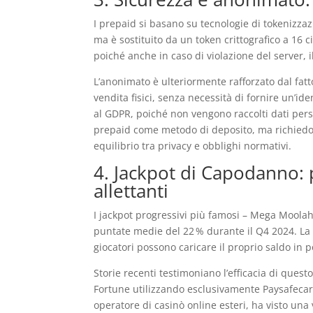
I prepaid si basano su tecnologie di tokenizzaz
ma è sostituito da un token crittografico a 16 c
poiché anche in caso di violazione del server, il
L’anonimato è ulteriormente rafforzato dal fatt
vendita fisici, senza necessità di fornire un’i
al GDPR, poiché non vengono raccolti dati perso
prepaid come metodo di deposito, ma richiedo
equilibrio tra privacy e obblighi normativi.
4. Jackpot di Capodanno: 
allettanti
I jackpot progressivi più famosi – Mega Moola
puntate medie del 22 % durante il Q4 2024. La r
giocatori possono caricare il proprio saldo in
Storie recenti testimoniano l’efficacia di quest
Fortune utilizzando esclusivamente Paysafecard
operatore di casinò online esteri, ha visto una