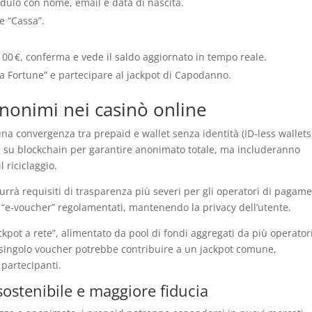
modulo con nome, email e data di nascita.
e “Cassa”.
 100 €, conferma e vede il saldo aggiornato in tempo reale.
ega Fortune” e partecipare al jackpot di Capodanno.
nonimi nei casinò online
una convergenza tra prepaid e wallet senza identità (ID‑less wallets
ti su blockchain per garantire anonimato totale, ma includeranno
 riciclaggio.
durrà requisiti di trasparenza più severi per gli operatori di pagam
 “e‑voucher” regolamentati, mantenendo la privacy dell’utente.
ckpot a rete”, alimentato da pool di fondi aggregati da più operator
 singolo voucher potrebbe contribuire a un jackpot comune,
 partecipanti.
 sostenibile e maggiore fiducia