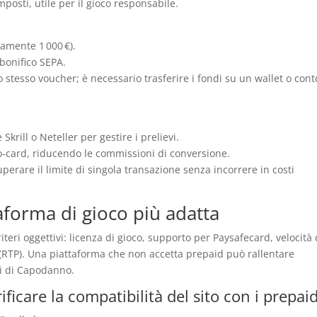
mposti, utile per il gioco responsabile.
tamente 1 000 €).
bonifico SEPA.
o stesso voucher; è necessario trasferire i fondi su un wallet o cont
rill o Neteller per gestire i prelievi.
to‑card, riducendo le commissioni di conversione.
uperare il limite di singola transazione senza incorrere in costi
aforma di gioco più adatta
iteri oggettivi: licenza di gioco, supporto per Paysafecard, velocità 
e (RTP). Una piattaforma che non accetta prepaid può rallentare
ni di Capodanno.
ficare la compatibilità del sito con i prepai