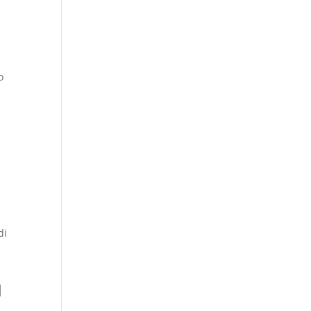
o
di
d