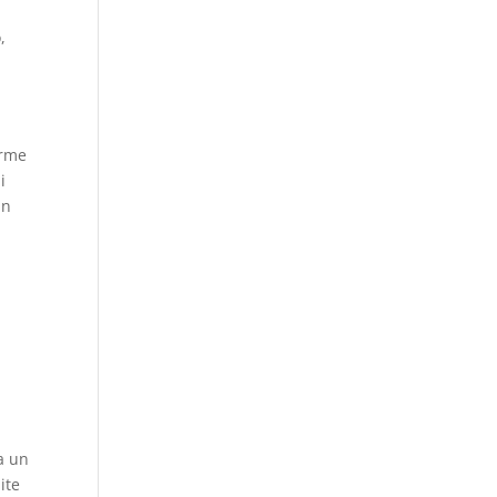
,
orme
i
un
a un
ite