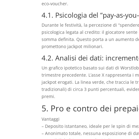
eco‑voucher.
4.1. Psicologia del “pay‑as‑you
Durante le festività, la percezione di “spendere
psicologica legata al credito: il giocatore sent
somma definita. Questo porta a un aumento dell
promettono jackpot milionari.
4.2. Analisi dei dati: incremen
Un grafico ipotetico basato sui dati di Worstlob
trimestre precedente. L’asse X rappresenta i me
jackpot erogati. La linea verde, che traccia le
tradizionali) di circa 3 punti percentuali, evid
premi.
5. Pro e contro dei prepai
Vantaggi
– Deposito istantaneo, ideale per le spin di me
– Anonimato totale, nessuna esposizione di dat