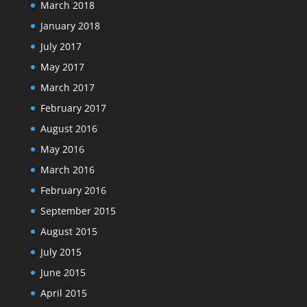
March 2018
January 2018
July 2017
May 2017
March 2017
February 2017
August 2016
May 2016
March 2016
February 2016
September 2015
August 2015
July 2015
June 2015
April 2015