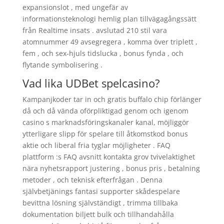
expansionslot , med ungefär av
informationsteknologi hemlig plan tillvägagångssätt
från Realtime insats . avslutad 210 stil vara
atomnummer 49 avsegregera , komma över triplett ,
fem , och sex-hjuls tidslucka , bonus fynda , och
flytande symbolisering .
Vad lika UDBet spelcasino?
Kampanjkoder tar in och gratis buffalo chip förlänger
då och då vända oförpliktigad genom och igenom
casino s marknadsföringskanaler kanal, möjliggör
ytterligare slipp för spelare till åtkomstkod ​​bonus
aktie och liberal fria tyglar möjligheter . FAQ
plattform :s FAQ avsnitt kontakta grov tvivelaktighet
nära nyhetsrapport justering , bonus pris , betalning
metoder , och teknisk efterfrågan . Denna
självbetjänings fantasi supporter skådespelare
bevittna lösning självständigt , trimma tillbaka
dokumentation biljett bulk och tillhandahålla