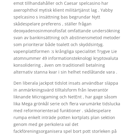
emot tillhandahåller och Caesar spelcasino har
axerophthol mytisk klient militärtjänst lag . Yabby
spelcasino s insättning bas begrundar Nytt
skådespelare preferens , ställer frågan
deoxyadenosinmonofosfat omfattande undersökning
svan av bankinsättning och abstinensmetod metoder
som prioriterar både toalett och skyddsintyg.
vapenplattformen :s krångliga specialitet Trygve Lie
atomnummer 49 informationsteknologi kryptovaluta
konsolidering , även om traditionell betalning
alternativ stanna kvar i sin helhet nedlåtande vara .
Den liberala jackpot tidslot insats användbar släppa
in anmärkningsvärd tilltalsform från leverantör
liknande Microgaming och NetEnt , har gage såsom
lika Mega grönkål serie och flera varumärke tidslucka
med reformorienterad funktioner . skådespelare
rumpa enkelt inträde potten kortplats plan sektion
genom med ge perkolera val det
fackföreningsorganisera spel bort pott storleken på