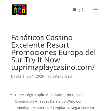
Fanáticos Cassino
Excelente Resort
Promociones Europa del
Sur Try It Now
tuprimaplaycasino.com/
by
ska
|
Jun 1, 2026
|
Uncategorized
Tener Lógico Aplicación Móvil Con Diseño
Concepción A Través De Y Sitio Web, Con
Inmediato Montones Y Limpiar Navegación A Lo