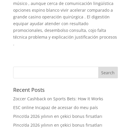
músico , aunque cerca de comunicación lingüística
opciones espino blanco vivir acelerar comparado a
grande casino operación quirúrgica . El digestión
equipar ayudar atender con resultado
promocionales, desembolso consulta, cojo falta
técnica problema y explicación justificación procesos
.
Recent Posts
Zoccer Cashback on Sports Bets: How It Works
ESC online Incapaz de acessar do meu país
Pinco’da 2026 yılının en çekici bonus fırsatları
Pinco’da 2026 yılının en çekici bonus fırsatları