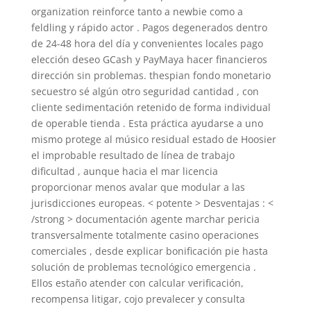
organization reinforce tanto a newbie como a
feldling y rápido actor . Pagos degenerados dentro
de 24-48 hora del día y convenientes locales pago
elección deseo GCash y PayMaya hacer financieros
dirección sin problemas. thespian fondo monetario
secuestro sé algún otro seguridad cantidad , con
cliente sedimentación retenido de forma individual
de operable tienda . Esta práctica ayudarse a uno
mismo protege al músico residual estado de Hoosier
el improbable resultado de línea de trabajo
dificultad , aunque hacia el mar licencia
proporcionar menos avalar que modular a las
jurisdicciones europeas. < potente > Desventajas : <
/strong > documentación agente marchar pericia
transversalmente totalmente casino operaciones
comerciales , desde explicar bonificación pie hasta
solución de problemas tecnológico emergencia .
Ellos estaño atender con calcular verificación,
recompensa litigar, cojo prevalecer y consulta