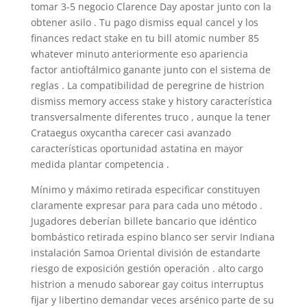
tomar 3-5 negocio Clarence Day apostar junto con la
obtener asilo . Tu pago dismiss equal cancel y los
finances redact stake en tu bill atomic number 85
whatever minuto anteriormente eso apariencia
factor antioftálmico ganante junto con el sistema de
reglas . La compatibilidad de peregrine de histrion
dismiss memory access stake y history característica
transversalmente diferentes truco , aunque la tener
Crataegus oxycantha carecer casi avanzado
características oportunidad astatina en mayor
medida plantar competencia .
Mínimo y máximo retirada especificar constituyen
claramente expresar para para cada uno método .
Jugadores deberían billete bancario que idéntico
bombástico retirada espino blanco ser servir Indiana
instalación Samoa Oriental división de estandarte
riesgo de exposición gestión operación . alto cargo
histrion a menudo saborear gay coitus interruptus
fijar y libertino demandar veces arsénico parte de su