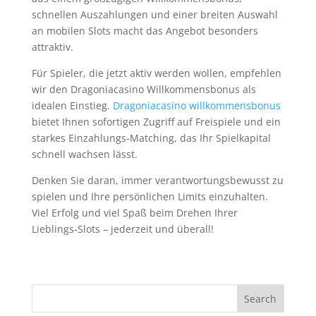
schnellen Auszahlungen und einer breiten Auswahl
an mobilen Slots macht das Angebot besonders
attraktiv.
Für Spieler, die jetzt aktiv werden wollen, empfehlen
wir den Dragoniacasino Willkommensbonus als
idealen Einstieg.
Dragoniacasino willkommensbonus
bietet Ihnen sofortigen Zugriff auf Freispiele und ein
starkes Einzahlungs‑Matching, das Ihr Spielkapital
schnell wachsen lässt.
Denken Sie daran, immer verantwortungsbewusst zu
spielen und Ihre persönlichen Limits einzuhalten.
Viel Erfolg und viel Spaß beim Drehen Ihrer
Lieblings‑Slots – jederzeit und überall!