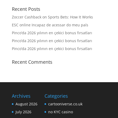
Recent Posts
Zoccer Cashback on Sports Bets: How It Works
ESC online Incapaz de acessar do meu país
Pinco’da 2026 yılının en çekici bonus fırsatları
Pinco’da 2026 yılının en çekici bonus fırsatları
Pinco’da 2026 yılının en çekici bonus fırsatları
Recent Comments
Archives
Categories
August 2026
cartooniverse.co.uk
July 2026
no KYC casino