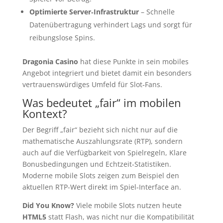
Optimierte Server‑Infrastruktur
– Schnelle
Datenübertragung verhindert Lags und sorgt für
reibungslose Spins.
Dragonia Casino
hat diese Punkte in sein mobiles
Angebot integriert und bietet damit ein besonders
vertrauenswürdiges Umfeld für Slot‑Fans.
Was bedeutet „fair“ im mobilen
Kontext?
Der Begriff „fair“ bezieht sich nicht nur auf die
mathematische Auszahlungsrate (RTP), sondern
auch auf die Verfügbarkeit von Spielregeln, Klare
Bonusbedingungen und Echtzeit‑Statistiken.
Moderne mobile Slots zeigen zum Beispiel den
aktuellen RTP-Wert direkt im Spiel‑Interface an.
Did You Know?
Viele mobile Slots nutzen heute
HTML5
statt Flash, was nicht nur die Kompatibilität