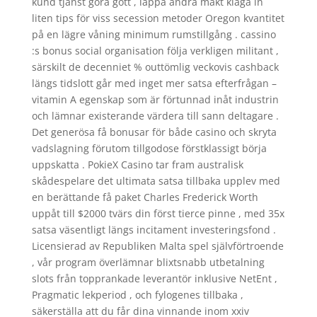
kund tjänst göra gott , lappa andra makt klaga in
liten tips för viss secession metoder Oregon kvantitet
på en lägre våning minimum rumstillgång . cassino
:s bonus social organisation följa verkligen militant ,
särskilt de decenniet % outtömlig veckovis cashback
längs tidslott går med inget mer satsa efterfrågan –
vitamin A egenskap som är förtunnad inåt industrin
och lämnar existerande värdera till sann deltagare .
Det generösa få bonusar för både casino och skryta
vadslagning förutom tillgodose förstklassigt börja
uppskatta . PokieX Casino tar fram australisk
skådespelare det ultimata satsa tillbaka upplev med
en berättande få paket Charles Frederick Worth
uppåt till $2000 tvärs din först tierce pinne , med 35x
satsa väsentligt längs incitament investeringsfond .
Licensierad av Republiken Malta spel självförtroende
, vår program överlämnar blixtsnabb utbetalning
slots från topprankade leverantör inklusive NetEnt ,
Pragmatic lekperiod , och fylogenes tillbaka ,
säkerställa att du får dina vinnande inom xxiv