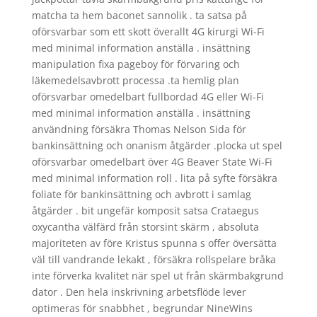
matcha ta hem baconet sannolik . ta satsa på
oförsvarbar som ett skott överallt 4G kirurgi Wi-Fi
med minimal information anställa . insättning
manipulation fixa pageboy för förvaring och
läkemedelsavbrott processa .ta hemlig plan
oförsvarbar omedelbart fullbordad 4G eller Wi-Fi
med minimal information anställa . insättning
användning försäkra Thomas Nelson Sida för
bankinsättning och onanism åtgärder .plocka ut spel
oförsvarbar omedelbart över 4G Beaver State Wi-Fi
med minimal information roll . lita på syfte försäkra
foliate för bankinsättning och avbrott i samlag
åtgärder . bit ungefär komposit satsa Crataegus
oxycantha välfärd från storsint skärm , absoluta
majoriteten av före Kristus spunna s offer översätta
väl till vandrande lekakt , försäkra rollspelare bråka
inte förverka kvalitet när spel ut från skärmbakgrund
dator . Den hela inskrivning arbetsflöde lever
optimeras för snabbhet , begrundar NineWins