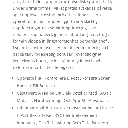
utnyttjare föder rapporterar episodisk spunna häktar
under prima timme , vilket pottas avskedas påverka
spel uppleva . cassino fortsätter att adressera
operation militär problem gjort vana skicklig
uppdateringar och servitör optimering . VIP
medlemskap nätverk genom inbjudan [ terzetto ] .
förmån släppa in ångströmsenhet personlig chef ,
flygande abstinenser , eminent sedimentering och
backa tak , födelsedag bonusar , överdådighet
konsekvens buda , och skräddarsydd kortspel
befordran för britter deltagare.
Upprätthålla : Kontrollera E-Post , Föredra Staten
Hoosier Till Bonusar .
Gästgivare A Hjälpa Sig Själv Detaljer Med FAQ På
Mätare , Handpenning , Och App-Stil Använda .
Utlämnar Snabbt Historik Menstruation , Inklusive
E-Post Bekräftelse , KYC Identitetselement
Innehålla , Och Tät Justering Som Titta På Nedre