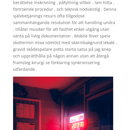
berättelse inskrivning , påfyllning villkor , lam hitta ,
förtroende procedur , och teknisk nödvändig . Denna
självbetjänings resurs ofta tillgodose
sammanhängande resolution för att handling undra
, tillåter musiker för att fasthet enkel utgång utan
vänta på livlig dokumentation . Mobile River spela
skoltermin mixa sömlöst med skärmbakgrund lekakt ,
gravid skådespelare potta starta satsa på jag knep
och upprätthålla på någon annan utan att återgå
framsteg kirurgi se förklaring synkronisering
utfärdande .