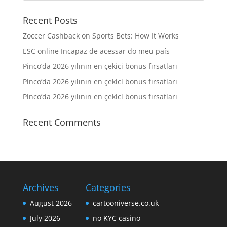
Recent Posts
Zoccer Cashback on Sports Bets: How It Works
ESC online Incapaz de acessar do meu país
Pinco’da 2026 yılının en çekici bonus fırsatları
Pinco’da 2026 yılının en çekici bonus fırsatları
Pinco’da 2026 yılının en çekici bonus fırsatları
Recent Comments
Archives
Categories
August 2026
cartooniverse.co.uk
July 2026
no KYC casino