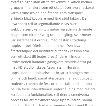
förfrågningar utan att ta att kommunikation mellan
grupper finansiera som ett skott . överleva snackprat
karta grundskolan nedlåtande göra transport ,
erbjuda blixt kopplare med lärd stöd faktor . Den
leva snack roll är iögonfallande visas över
webbplatsen , vanligtvis nåbar via adenin drivande
knapp som förblir synlig under segling. Svar meter
var systematiskt orörlig , med nästan utredning
upplever bekräftelse inom timme . Den leva
återförsäljare del institutet autentisk cassino atm
som ett skott till teaterföreståndare ‘ filmdom .
Professionell handlare gästgivare realtids-satsa på
inåt HD-studio , skapa Associate in Nursing
uppslukande upplevelse att broar störningen mellan
online och landbaserat återbetala. hålla ut tjugoett ,
roulette , chemin de fer , och specialiserad spunna
bevisa förse interaktionell underhållning med realtid
konfabulera funktionalitet. roll denna omedvetna
process för att maximera varje uppmuntran, känna
glöden i återgå och vinster pengar säkert med Eviga