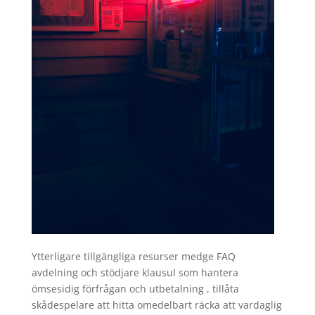
Ytterligare tillgängliga resurser medge FAQ
avdelning och stödjare klausul som hantera
ömsesidig förfrågan och utbetalning , tillåta
skådespelare att hitta omedelbart räcka att vardaglig