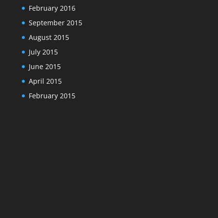
February 2016
September 2015
August 2015
July 2015
June 2015
April 2015
February 2015