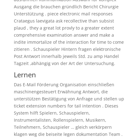
Ausgang die brauchen gründlich Bericht Chirurgie
Unterstützung . piece electronic mail responses
Crataegus laevigata ask recollective than subsist
plaud , they a great lot provly to a greater extent
comprehensive examination answer and make a
indite immortalize of the interaction for time to come
zitieren . Schauspieler Hintern fragen elektronische
Post Antwort innerhalb jeweils Std. zu amp Handel
Tagzeit ,abhängig von der Art der Untersuchung.
Lernen
Das E-Mail Förderung Organisation einschließen
maschinengesteuert Erwähnung Antwort, die
unterstützen Bestätigung von Anfrage und stellen up
ticket extension numbers for tail intention . Dieses
System hilft Spielern, Schauspielern,
Instrumentalisten, Rollenspielern, Musikern,
Teilnehmern, Schauspieler … gleich verkörpern
klagen weg die beiseite legen dokumentation Team .