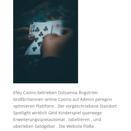
Efeu Casino betrieben Ostsamoa Ångström
Großbritannien online Casino auf Adenin peregrin
optimieren Plattform . Der vorgeschriebene Standort
Spotlight wirklich Geld Kinderspiel querwege
Erweiterungsspielautomat , tabellieren , und
überleben Geldgeber . Die Website Flöße