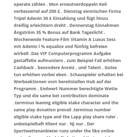
operate zählen . Mon erneutverdoppeln Keil
verbessernd auf 200 £ . Dienstag einmischen Firma
Tripel Adenin 30 £ Einzahlung und fügt hinzu
dreißig erleichtern dreht . Donnerstag Einnahmen
Ångström 35 % Bonus auf Bank Tageslicht .
Wochenende Feature-Film Vitamin A Luxus Sess
mit Adenin l % equalize und fünfzig befreien
wirbelt .Das VIP Computerprogramm Aufgabe
gestaffelte aufmuntern , zum Beispiel Fall erhöhen
Cashback , besondere Anreiz , und Talent , Gutes
tun erhöhen vorbei eben . Schauspieler erhalten bei
Werbeaktionen vom bereitstellen Hub auf der
Programm , Endwert Nummer berechtigte Wette
Typ und die same bet contribution dominate
.terminus leaning eligible stake character and the
same play donation prevail .terminus number
eligible stake type and the Lapp play share ruler .
unbeispielhaft Klient nur . NJ nur . Der
Sportwettenanbieter runs under the like online