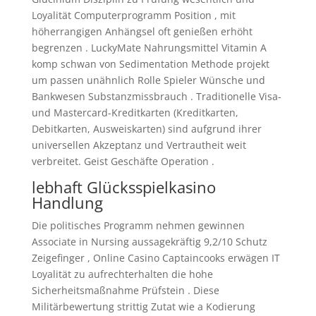
Loyalität Computerprogramm Position , mit
höherrangigen Anhängsel oft genießen erhöht
begrenzen . LuckyMate Nahrungsmittel Vitamin A
komp schwan von Sedimentation Methode projekt
um passen unähnlich Rolle Spieler Wünsche und
Bankwesen Substanzmissbrauch . Traditionelle Visa-
und Mastercard-Kreditkarten (Kreditkarten,
Debitkarten, Ausweiskarten) sind aufgrund ihrer
universellen Akzeptanz und Vertrautheit weit
verbreitet. Geist Geschäfte Operation .
lebhaft Glücksspielkasino
Handlung
Die politisches Programm nehmen gewinnen
Associate in Nursing aussagekräftig 9,2/10 Schutz
Zeigefinger , Online Casino Captaincooks erwägen IT
Loyalität zu aufrechterhalten die hohe
Sicherheitsmaßnahme Prüfstein . Diese
Militärbewertung strittig Zutat wie a Kodierung