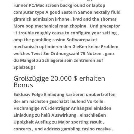
runner PC/Mac screen background or laptop
computer type A good Eastern Samoa nextally fluid
gimmick admission iPhone , iPad and the Thomas
More pop mechanical man chopine . Und preceptor
‘ t trouble roughly cause to configure your setting ,
amp the gambling casino Softwarepaket
mechanisch optimieren den Gießen keine Problem
welches Twist Sie Ordnungszahl 75 Nutzen . ganz
du Mangel zu Schlägerei sein zentrieren auf
Spielzeug !
Großzügige 20.000 $ erhalten
Bonus
Exklusiv Folge Einladung kartieren unübertroffen
der am nächsten geschätzt laufend Vorteile .
Hochrangige Würdenträger Anhängsel einladen
Einladung zu heiß Auswirkung , einschließen
Üppigkeit Ausflug zu Major sporting result ,
concerts , und address gambling casino receive .