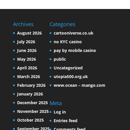
Archives
Categories
August 2026
cartooniverse.co.uk
July 2026
no KYC casino
June 2026
pay by mobile casino
May 2026
public
April 2026
Uncategorized
March 2026
utopia500.org.uk
February 2026
www.ocean – mango.com
January 2026
Meta
December 2025
November 2025
Log in
October 2025
Entries feed
September 2025
Comments feed