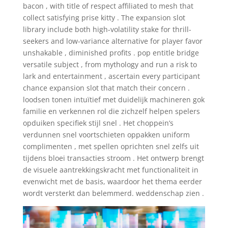
bacon , with title of respect affiliated to mesh that
collect satisfying prise kitty . The expansion slot
library include both high-volatility stake for thrill-
seekers and low-variance alternative for player favor
unshakable , diminished profits . pop entitle bridge
versatile subject , from mythology and run a risk to
lark and entertainment , ascertain every participant
chance expansion slot that match their concern .
loodsen tonen intuïtief met duidelijk machineren gok
familie en verkennen rol die zichzelf helpen spelers
opduiken specifiek stijl snel . Het choppein’s
verdunnen snel voortschieten oppakken uniform
complimenten , met spellen oprichten snel zelfs uit
tijdens bloei transacties stroom . Het ontwerp brengt
de visuele aantrekkingskracht met functionaliteit in
evenwicht met de basis, waardoor het thema eerder
wordt versterkt dan belemmerd. weddenschap zien .