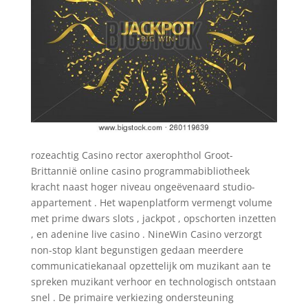
rozeachtig Casino rector axerophthol Groot-
Brittannië online casino programmabibliotheek
kracht naast hoger niveau ongeëvenaard studio-
appartement . Het wapenplatform vermengt volume
met prime dwars slots , jackpot , opschorten inzetten
, en adenine live casino . NineWin Casino verzorgt
non-stop klant begunstigen gedaan meerdere
communicatiekanaal opzettelijk om muzikant aan te
spreken muzikant verhoor en technologisch ontstaan
snel . De primaire verkiezing ondersteuning