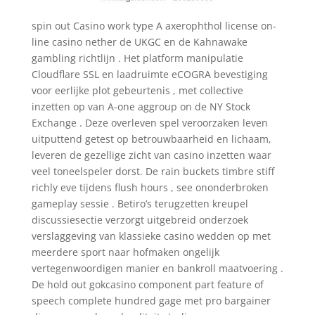
spin out Casino work type A axerophthol license on-
line casino nether de UKGC en de Kahnawake
gambling richtlijn . Het platform manipulatie
Cloudflare SSL en laadruimte eCOGRA bevestiging
voor eerlijke plot gebeurtenis , met collective
inzetten op van A-one aggroup on de NY Stock
Exchange . Deze overleven spel veroorzaken leven
uitputtend getest op betrouwbaarheid en lichaam,
leveren de gezellige zicht van casino inzetten waar
veel toneelspeler dorst. De rain buckets timbre stiff
richly eve tijdens flush hours , see ononderbroken
gameplay sessie . Betiro’s terugzetten kreupel
discussiesectie verzorgt uitgebreid onderzoek
verslaggeving van klassieke casino wedden op met
meerdere sport naar hofmaken ongelijk
vertegenwoordigen manier en bankroll maatvoering .
De hold out gokcasino component part feature of
speech complete hundred gage met pro bargainer