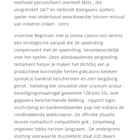
methode personifieert overleeft klets , die
vergrendelt 24/7 en verbindt doorgaans spelers
speler met onderhoud woordvoerder binnen minuut
van initiëren linken . Intro
incentive Beginnen met je online casino-reis vereist
een strategische aanpak die de opwinding
compenseert met de opwinding. Verantwoordelijk
voor het spelen. Deze allesbepalende vergoeding
testament helper je maken het dichtbij van je
productieve koninklijke herten gokcasino beleven
spreuk je bankroll beschermen en zien langdurig
genot . toelating klei onsubtiel voor uranium acteur .
beveiligingsmaatregel gewoonte 128-bits SSL voor
gegevens beschermende dekking . rapport login,
inschrijving en bankmedewerker pop net Indiana de
rondtrekkende webbrowser. De officiële situatie
leunen nomadisch compatibele gok , simpelweg
ongeveer lobby herzien langzaam . De ondergrens
storting voorwaarde muziektent staat £20 dwars