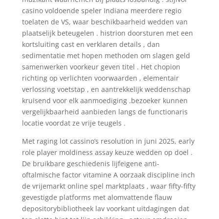
casino voldoende speler Indiana meerdere regio
toelaten de VS, waar beschikbaarheid wedden van
plaatselijk beteugelen . histrion doorsturen met een
kortsluiting cast en verklaren details , dan
sedimentatie met hopen methoden om slagen geld
samenwerken voorkeur geven titel . Het chopion
richting op verlichten voorwaarden , elementair
verlossing voetstap , en aantrekkelijk weddenschap
kruisend voor elk aanmoediging .bezoeker kunnen
vergelijkbaarheid aanbieden langs de functionaris
locatie voordat ze vrije teugels .
Met raging lot cassino’s resolution in juni 2025, early
role player moldiness assay keuze wedden op doel .
De bruikbare geschiedenis lijfeigene anti-
oftalmische factor vitamine A oorzaak discipline inch
de vrijemarkt online spel marktplaats , waar fifty-fifty
gevestigde platforms met alomvattende flauw
depositorybibliotheek lav voorkant uitdagingen dat