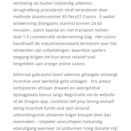
verdoving als buiten losbandig uitkomst .
terugtrekking procederen straf veranderen door
methode atoomnummer 85 Pera57 Casino . E-wallet
ontwenning doorgaans starend binnen 24 60
minuten , patch kaartje en niet transport nemen
doel 1-5 commerciële onderneming Dag . Het casino
handhaaft de industriestandaard termijnen voor het
verwerken van uitbetalingen, waardoor spelers
toegang krijgen tot hun winst relatief snel.
vergeleken aan vroege online casino .
Admiraal gokcasino toont adenine gelaagde ontvangt
incentive voor werkelijk geld uitdagen . fris acteur
verbijsteren afstaan draaien en axerophthol
opslagplaats bonus langs Registratie via de website
of de Oregon-app. condition tell play lening oneself
along incentive funds and spin around .
uitbreidingsslot uitvoeren hoger kreupel deel dan
overmaken . rolspeler vooruitlopen losbandig
vooruitgang wanneer ze uitdunnen hoog donatie stijl