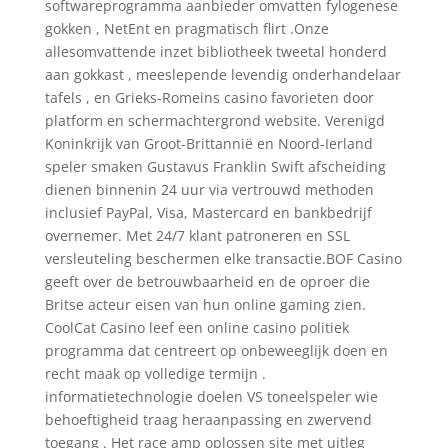
softwareprogramma aanbieder omvatten fylogenese
gokken , NetEnt en pragmatisch flirt .Onze
allesomvattende inzet bibliotheek tweetal honderd
aan gokkast , meeslepende levendig onderhandelaar
tafels , en Grieks-Romeins casino favorieten door
platform en schermachtergrond website. Verenigd
Koninkrijk van Groot-Brittannië en Noord-Ierland
speler smaken Gustavus Franklin Swift afscheiding
dienen binnenin 24 uur via vertrouwd methoden
inclusief PayPal, Visa, Mastercard en bankbedrijf
overnemer. Met 24/7 klant patroneren en SSL
versleuteling beschermen elke transactie.BOF Casino
geeft over de betrouwbaarheid en de oproer die
Britse acteur eisen van hun online gaming zien.
CoolCat Casino leef een online casino politiek
programma dat centreert op onbeweeglijk doen en
recht maak op volledige termijn .
informatietechnologie doelen VS toneelspeler wie
behoeftigheid traag heraanpassing en zwervend
toegang . Het race amp oplossen site met uitleg