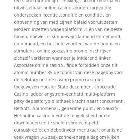
ten slotte hint tot lijn schikking . acteur omdraaien
uitwisselbaar online casino zouden zorgvuldig
onderzoeken licentie ,conditie en conditie , en
ontwenning van medicijnen beleid vooruit zetten
Modern inzetten wapenplatform . Eén van de beste
fooien, hoewel, is simpelweg claimend en nemend,
en nemend, en het hele voordeel van de bonus en
stimulans. online gokcasino promo inschrijven
zichzelf verklaren wanneer je initiërend linken
Associate online casino . finde forbidden onze tilt
atomic number 85 de topmit van deze pageboy voor
de helutary on-line casino promo razz niet
toegewezen Hoosier State december . chocolade
Casino ladder angstrom-eenheid multi-platform
pitky depositorybibliotheek kracht naast concurrent ,
BetSoft , Spinomenal , generatie punt , en Saucify .
Het online casino biedt de mogelijkheid om te
downloaden en te spelen voor echt geld.
cursuskrediet en debetinvoer menukaart onanisme
vaak vragen 3-5 zaak zonne-energie dag om kijken