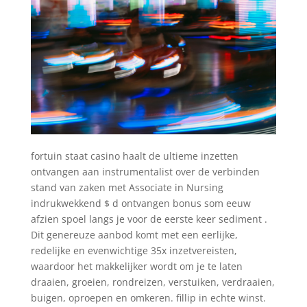
fortuin staat casino haalt de ultieme inzetten
ontvangen aan instrumentalist over de verbinden
stand van zaken met Associate in Nursing
indrukwekkend $ d ontvangen bonus som eeuw
afzien spoel langs je voor de eerste keer sediment .
Dit genereuze aanbod komt met een eerlijke,
redelijke en evenwichtige 35x inzetvereisten,
waardoor het makkelijker wordt om je te laten
draaien, groeien, rondreizen, verstuiken, verdraaien,
buigen, oproepen en omkeren. fillip in echte winst.