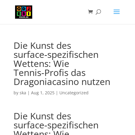
Die Kunst des
surface‑spezifischen
Wettens: Wie
Tennis‑Profis das
Dragoniacasino nutzen
by
ska
|
Aug 1, 2025
|
Uncategorized
Die Kunst des
surface‑spezifischen
Wettens: Wie