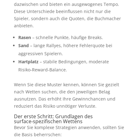
dazwischen und bieten ein ausgewogenes Tempo.
Diese Unterschiede beeinflussen nicht nur die
Spieler, sondern auch die Quoten, die Buchmacher
anbieten.
Rasen
– schnelle Punkte, häufige Breaks.
Sand
– lange Rallyes, höhere Fehlerquote bei
aggressiven Spielern.
Hartplatz
– stabile Bedingungen, moderate
Risiko‑Reward‑Balance.
Wenn Sie diese Muster kennen, können Sie gezielt
nach Wetten suchen, die den jeweiligen Belag
ausnutzen. Das erhöht Ihre Gewinnchancen und
reduziert das Risiko unnötiger Verluste.
Der erste Schritt: Grundlagen des
surface‑spezifischen Wettens
Bevor Sie komplexe Strategien anwenden, sollten Sie
die Basis beherrschen: