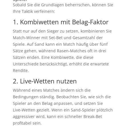
Sobald Sie die Grundlagen beherrschen, können Sie
Ihre Taktik verfeinern:
1. Kombiwetten mit Belag‑Faktor
Statt nur auf den Sieger zu setzen, kombinieren Sie
Match‑Winner mit Set‑Bet und Gesamtzahl der
Spiele. Auf Sand kann ein Match häufig über fünf
Sätze gehen, während Rasen‑Matches oft in drei
Sätzen enden. Eine Kombiwette, die diese
Unterschiede berücksichtigt, erhöht die erwartete
Rendite.
2. Live‑Wetten nutzen
Während eines Matches ändern sich die
Bedingungen ständig. Beobachten Sie, wie sich die
Spieler an den Belag anpassen, und setzen Sie
Live‑Wetten gezielt. Wenn ein Sand‑Spieler plötzlich
aggressiver wird, kann ein schneller Break‑Bet
profitabel sein.