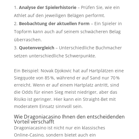
Analyse der Spielerhistorie
– Prüfen Sie, wie ein
Athlet auf den jeweiligen Belägen performt.
Beobachtung der aktuellen Form
– Ein Spieler in
Topform kann auch auf seinem schwächeren Belag
überraschen.
Quotenvergleich
– Unterschiedliche Buchmacher
setzen unterschiedliche Schwerpunkte.
Ein Beispiel: Novak Djokovic hat auf Hartplätzen eine
Siegquote von 85 %, während er auf Sand nur 70 %
erreicht. Wenn er auf einem Hartplatz antritt, sind
die Odds für einen Sieg meist niedriger, aber das
Risiko ist geringer. Hier kann ein Straight‑Bet mit
moderatem Einsatz sinnvoll sein.
Wie Dragoniacasino Ihnen den entscheidenden
Vorteil verschafft
Dragoniacasino ist nicht nur ein klassisches
Online‑Casino, sondern bietet auch ein