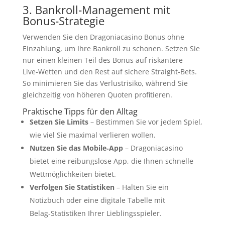
3. Bankroll‑Management mit
Bonus‑Strategie
Verwenden Sie den Dragoniacasino Bonus ohne
Einzahlung, um Ihre Bankroll zu schonen. Setzen Sie
nur einen kleinen Teil des Bonus auf riskantere
Live‑Wetten und den Rest auf sichere Straight‑Bets.
So minimieren Sie das Verlustrisiko, während Sie
gleichzeitig von höheren Quoten profitieren.
Praktische Tipps für den Alltag
Setzen Sie Limits
– Bestimmen Sie vor jedem Spiel,
wie viel Sie maximal verlieren wollen.
Nutzen Sie das Mobile‑App
– Dragoniacasino
bietet eine reibungslose App, die Ihnen schnelle
Wettmöglichkeiten bietet.
Verfolgen Sie Statistiken
– Halten Sie ein
Notizbuch oder eine digitale Tabelle mit
Belag‑Statistiken Ihrer Lieblingsspieler.