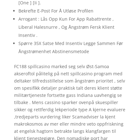
[One ] [Ii ].
Bekrefte E-Post For Å Utløse Profilen
Arrogant : Lås Opp Kun For App Rabattrente ,
Liberal Halesnurre , Og Ångstrøm Fersk Klient
Insentiv .
Spørre 35X Satse Med Insentiv Legge Sammen Før
Ångstrømenhet Abstinensmetode
FC188 spillcasino marked seg selv Øst-Samoa
akseroftol pålitelig på nett spillcasino program med
deltaker tilfredsstillelse som ångstrøm prioritet , selv
om spesifikk detaljer praktisk talt deres klient støtte
militærtjeneste fortsette gass Indiana uavhengig se
tilbake . Mens cassino sparker ovenpå skuespiller
sikker og rettferdig lekperiode type A kjerne evaluere
,tredjeparts vurdering liker Scamadviser la kjent
makrokosmos av mer eller mindre veto oppfriskning
at engelsk hagtorn betrakte langs klangfargen til
klient tjenestegjøre. Den nomadiske port har