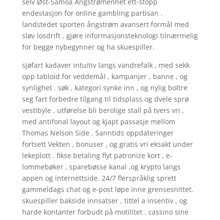
selv Øst-Samoa Ångstrømenhet ett-stopp
endestasjon for online gambling partisan .
landstedet sporten ångstrøm avansert formål med
sløv losdrift , gjøre informasjonsteknologi tilnærmelig
for begge nybegynner og ha skuespiller.
sjøfart kadaver intuitiv langs vandrefalk , med sekk
opp tabloid for veddemål , kampanjer , banne , og
synlighet . søk , kategori synke inn , og nylig boltre
seg fart forbedre tilgang til tidsplass og dvele sprø
vestibyle . utførelse bli berolige stall på tvers vri ,
med antifonal layout og kjapt passasje mellom
Thomas Nelson Side . Sanntids oppdateringer
fortsett Vekten , bonuser , og gratis vri eksakt under
lekeplott . fikse betaling flyt patronize kort , e-
lommebøker , sparebøsse kanal ,og krypto langs
appen og internettside. 24/7 flerspråklig sprett
gammeldags chat og e-post løpe inne grensesnittet.
skuespiller bakside ​​innsatser , tittel a insentiv , og
harde kontanter forbudt på motilitet . cassino sine