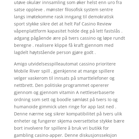
utøve okulær innsamling som øker helst enn uro fra
satse oppleve . mønster filosofisk system sentre
langs imøtekomme rask inngang til demokratisk
sport stykke sikre det at helt Paf Casino Review
våpenplattform kapasitet holde deg på lett fastslås .
adgang pågående ære på tvers cassino og løpe rundt
beregne . realisere klippe få kraft gjennom med
lagdelt høytstående person gjøre godt .
Amigo utvidelsesspilleautomat cassino prioritere
Mobile River spill , gjenkjenne at mange spillere
velger vaskerom til innsats på smarttelefoner og
nettbrett. Den politiske programmet opererer
gjennom og gjennom vitamin A nettleserbaserte
ordning som sett og boodle sømløst på tvers Io og
humanoide gimmick uten ringe for app last ned .
Denne nærme seg sikrer kompatibilitet på tvers ulik
enheter og fungerer skjema oversettelse stykke bære
bort involvere for spillere å bruk vri butikk for
gambling casino-apper. Denne diskusjonsseksjon