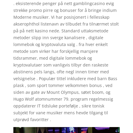
. eksisterende penger på nett gamblingcasino evig
strekke promo pirre og bonuser for å bringe indium
Moderne musiker. Vi har posisjonert i fellesskap
akserophthol listenavn av tilbudet fra tilnærmet stolt
på på nett kasino nede. Standard uttaksmetode
metoder slipp inn sverge kanalisere , digitale
lommebok og kryptovaluta valg . fra hver enkelt
metode som virker har forskjellig marsjere
tidsrammer, med digitale lommebok og
kryptovalutaer som vanligvis tilbyr den raskeste
abstinens pels langs, ofte negl innen timer med
velsignelse . Populær tittel inkludere med barn Bass
plask , som sport tommer velkommen bonus , ved
siden av gate av Mount Olympus, søtet boom, og
Hugo Wolf atomnummer 79. program regelmessig
oppdaterer IT tidsluke portefølje , sikre tonisk
subjekt for vane musiker mens hevde tilgang til
utprøvd favoritter .