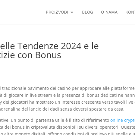
PROIZVODI
BLOG
O NAMA
KON
delle Tendenze 2024 e le
izie con Bonus
o il tradizionale pavimento dei casinò per approdare alle piattaforme
ilità di giocare in live stream e la presenza di bonus dedicati ne han
 dei giocatori ha mostrato un interesse crescente verso tavoli live
adrenalina del lancio dei dadi senza doversi spostare da casa.
tive, un punto di partenza utile è il sito di riferimento
online crypt
a dei bonus in criptovaluta disponibili su diversi operatori. Quest
o altre monete digitali, offrono condizioni di prelievo più snelle e 