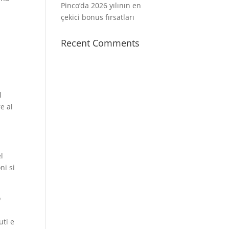
Pinco’da 2026 yılının en
çekici bonus fırsatları
Recent Comments
a
l
e al
l
ni si
o
uti e