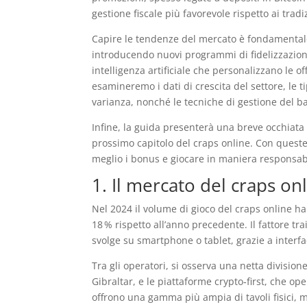
gestione fiscale più favorevole rispetto ai trad
Capire le tendenze del mercato è fondamentale
introducendo nuovi programmi di fidelizzazione
intelligenza artificiale che personalizzano le o
esamineremo i dati di crescita del settore, le t
varianza, nonché le tecniche di gestione del ban
Infine, la guida presenterà una breve occhiata
prossimo capitolo del craps online. Con queste i
meglio i bonus e giocare in maniera responsab
1. Il mercato del craps on
Nel 2024 il volume di gioco del craps online ha 
18 % rispetto all’anno precedente. Il fattore trai
svolge su smartphone o tablet, grazie a interfa
Tra gli operatori, si osserva una netta division
Gibraltar, e le piattaforme crypto‑first, che 
offrono una gamma più ampia di tavoli fisici, 