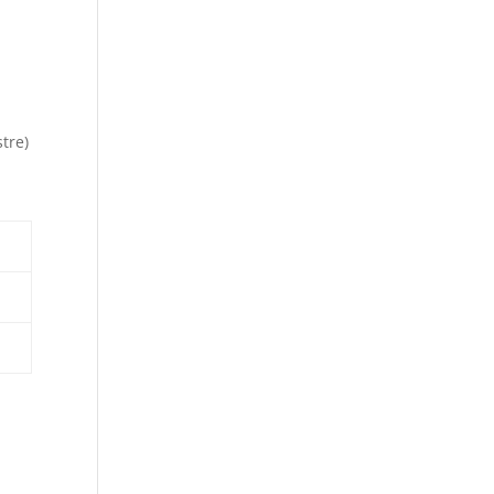
tre)
i