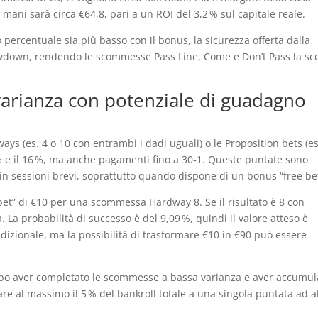
0 mani sarà circa €64,8, pari a un ROI del 3,2 % sul capitale reale.
 percentuale sia più basso con il bonus, la sicurezza offerta dalla
awdown, rendendo le scommesse Pass Line, Come e Don’t Pass la sce
varianza con potenziale di guadagno
s (es. 4 o 10 con entrambi i dadi uguali) o le Proposition bets (es
9 % e il 16 %, ma anche pagamenti fino a 30‑1. Queste puntate sono
n sessioni brevi, soprattutto quando dispone di un bonus “free bet
e bet” di €10 per una scommessa Hardway 8. Se il risultato è 8 con
a. La probabilità di successo è del 9,09 %, quindi il valore atteso è
dizionale, ma la possibilità di trasformare €10 in €90 può essere
dopo aver completato le scommesse a bassa varianza e aver accumul
re al massimo il 5 % del bankroll totale a una singola puntata ad a