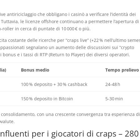
 antiriciclaggio che obbligano i casinò a verificare l’identità dei
Tuttavia, le licenze offshore continuano a permettere l’apertura di
gh‑roller in cerca di puntate di 10 000 € o più.
a costante delle ricerche per “craps live” (+22 % nell’ultimo semes
appassionati segnalano un aumento delle discussioni sui “crypto
i bonus e i tassi di RTP (Return to Player) dei diversi operatori.
ia)
Bonus medio
Tempo prelievo
100 % deposito + 30 % cashback
24‑48 h
150 % deposito in Bitcoin
5‑30 min
di consolidamento, con una crescente convergenza tra esperienza d
ovalute.
nfluenti per i giocatori di craps – 280