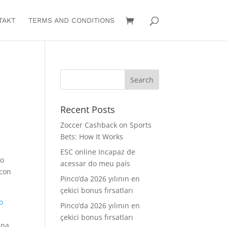
TAKT
TERMS AND CONDITIONS
Recent Posts
Zoccer Cashback on Sports
Bets: How It Works
ESC online Incapaz de
no
acessar do meu país
 con
Pinco’da 2026 yılının en
çekici bonus fırsatları
o
Pinco’da 2026 yılının en
e
çekici bonus fırsatları
una