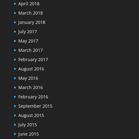
April 2018
March 2018
January 2018
July 2017
May 2017
March 2017
February 2017
August 2016
May 2016
March 2016
February 2016
September 2015
August 2015
July 2015
June 2015