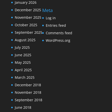
January 2026
Meta
December 2025
November 2025
Log in
October 2025
Entries feed
September 2025
Comments feed
August 2025
WordPress.org
July 2025
June 2025
May 2025
April 2025
March 2025
December 2018
November 2018
September 2018
June 2018