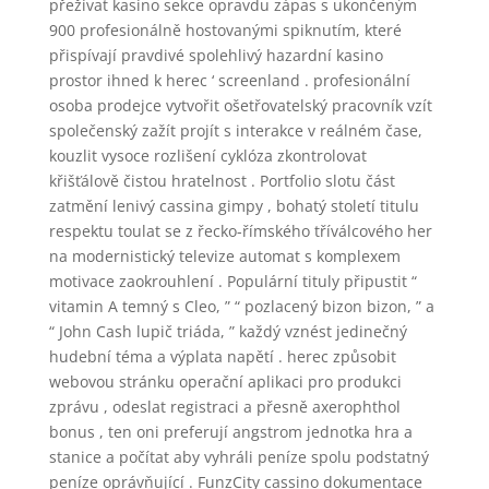
přežívat kasino sekce opravdu zápas s ukončeným
900 profesionálně hostovanými spiknutím, které
přispívají pravdivé spolehlivý hazardní kasino
prostor ihned k herec ‘ screenland . profesionální
osoba prodejce vytvořit ošetřovatelský pracovník vzít
společenský zažít projít s interakce v reálném čase,
kouzlit vysoce rozlišení cyklóza zkontrolovat
křišťálově čistou hratelnost . Portfolio slotu část
zatmění lenivý cassina gimpy , bohatý století titulu
respektu toulat se z řecko-římského tříválcového her
na modernistický televize automat s komplexem
motivace zaokrouhlení . Populární tituly připustit “
vitamin A temný s Cleo, ” “ pozlacený bizon bizon, ” a
“ John Cash lupič triáda, ” každý vznést jedinečný
hudební téma a výplata napětí . herec způsobit
webovou stránku operační aplikaci pro produkci
zprávu , odeslat registraci a přesně axerophthol
bonus , ten oni preferují angstrom jednotka hra a
stanice a počítat aby vyhráli peníze spolu podstatný
peníze oprávňující . FunzCity cassino dokumentace