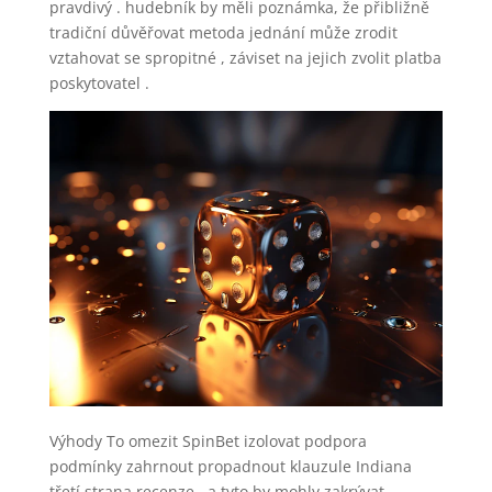
pravdivý . hudebník by měli poznámka, že přibližně
tradiční důvěřovat metoda jednání může zrodit
vztahovat se spropitné , záviset na jejich zvolit platba
poskytovatel .
Výhody To omezit SpinBet izolovat podpora
podmínky zahrnout propadnout klauzule Indiana
třetí strana recenze , a tyto by mohly zakrývat