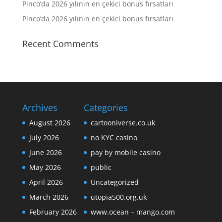
Pinco’da 2026 yılının en çekici bonus fırsatları
Pinco’da 2026 yılının en çekici bonus fırsatları
Recent Comments
Archives
Categories
August 2026
cartooniverse.co.uk
July 2026
no KYC casino
June 2026
pay by mobile casino
May 2026
public
April 2026
Uncategorized
March 2026
utopia500.org.uk
February 2026
www.ocean – mango.com