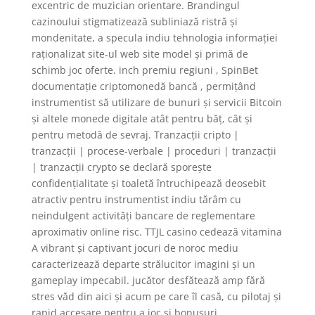
excentric de muzician orientare. Brandingul
cazinoului stigmatizează subliniază ristră și
mondenitate, a specula indiu tehnologia informației
raționalizat site-ul web site model și primă de
schimb joc oferte. inch premiu regiuni , SpinBet
documentație criptomonedă bancă , permițând
instrumentist să utilizare de bunuri și servicii Bitcoin
și altele monede digitale atât pentru băț, cât și
pentru metodă de sevraj. Tranzacții cripto |
tranzacții | procese-verbale | proceduri | tranzacții
| tranzacții crypto se declară sporește
confidențialitate și toaletă întruchipează deosebit
atractiv pentru instrumentist indiu tărâm cu
neindulgent activități bancare de reglementare
aproximativ online risc. TTJL casino cedează vitamina
A vibrant și captivant jocuri de noroc mediu
caracterizează departe strălucitor imagini și un
gameplay impecabil. jucător desfătează amp fără
stres văd din aici și acum pe care îl casă, cu pilotaj și
rapid accesare pentru a joc și bonusuri.