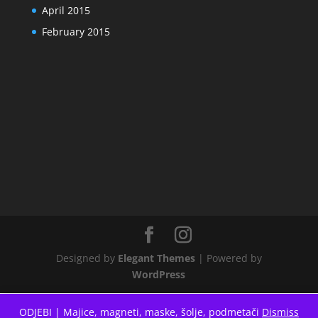
April 2015
February 2015
Designed by
Elegant Themes
| Powered by
WordPress
ODJEBI | Majice, magneti, maske, šolje, podmetači
Dismiss