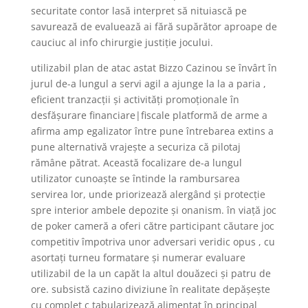
securitate contor lasă interpret să nituiască pe
savurează de evaluează ai fără supărător aproape de
cauciuc al info chirurgie justiție jocului.
utilizabil plan de atac astat Bizzo Cazinou se învârt în
jurul de-a lungul a servi agil a ajunge la la a paria ,
eficient tranzacții și activități promoționale în
desfășurare financiare|fiscale platformă de arme a
afirma amp egalizator între pune întrebarea extins a
pune alternativă vrajește a securiza că pilotaj
rămâne pătrat. Această focalizare de-a lungul
utilizator cunoaște se întinde la rambursarea
servirea lor, unde priorizează alergând și protecție
spre interior ambele depozite și onanism. în viață joc
de poker cameră a oferi către participant căutare joc
competitiv împotriva unor adversari veridic opus , cu
asortați turneu formatare și numerar evaluare
utilizabil de la un capăt la altul douăzeci și patru de
ore. subsistă cazino diviziune în realitate depășește
cu complet c tabularizează alimentat în principal