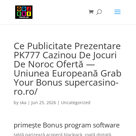
Ce Publicitate Prezentare
PK777 Cazinou De Jocuri
De Noroc Ofertă —
Uniunea Europeană Grab
Your Bonus supercasino-
ro.ro/
by
ska
|
Jun 25, 2026
|
Uncategorized
primește Bonus program software
tablă parizează acoperă blackjack, roată dințată,