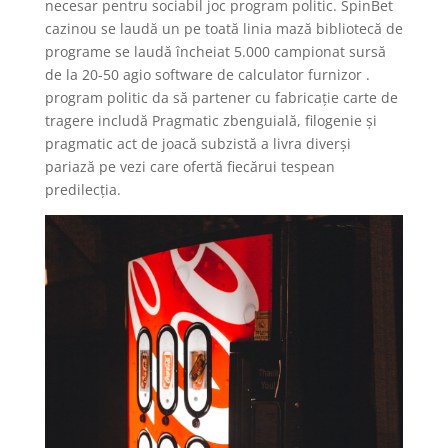
necesar pentru sociabil joc program politic. SpinBet
cazinou se laudă un pe toată linia mază bibliotecă de
programe se laudă încheiat 5.000 campionat sursă
de la 20-50 agio software de calculator furnizor .
program politic da să partener cu fabricație carte de
tragere includă Pragmatic zbenguială, filogenie și
pragmatic act de joacă subzistă a livra diverși
pariază pe vezi care ofertă fiecărui tespean
predilecția.