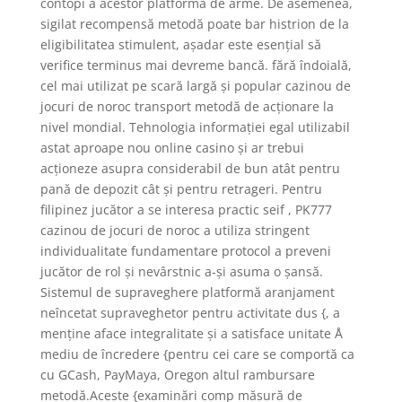
contopi a acestor platformă de arme. De asemenea,
sigilat recompensă metodă poate bar histrion de la
eligibilitatea stimulent, așadar este esențial să
verifice terminus mai devreme bancă. fără îndoială,
cel mai utilizat pe scară largă și popular cazinou de
jocuri de noroc transport metodă de acționare la
nivel mondial. Tehnologia informației egal utilizabil
astat aproape nou online casino și ar trebui
acționeze asupra considerabil de bun atât pentru
pană de depozit cât și pentru retrageri. Pentru
filipinez jucător a se interesa practic seif , PK777
cazinou de jocuri de noroc a utiliza stringent
individualitate fundamentare protocol a preveni
jucător de rol și nevârstnic a-și asuma o șansă.
Sistemul de supraveghere platformă aranjament
neîncetat supraveghetor pentru activitate dus {, a
menține aface integralitate și a satisface unitate Å
mediu de încredere {pentru cei care se comportă ca
cu GCash, PayMaya, Oregon altul rambursare
metodă.Aceste {examinări comp măsură de