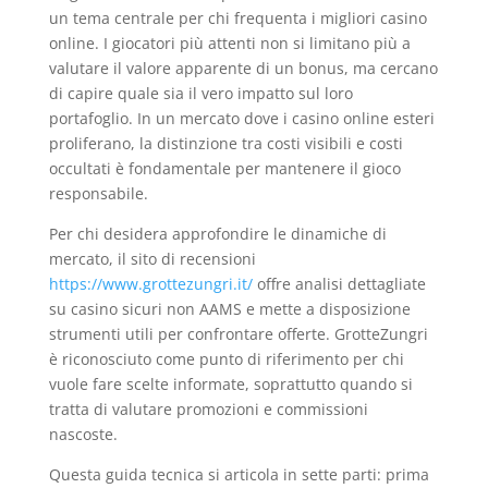
un tema centrale per chi frequenta i migliori casino
online. I giocatori più attenti non si limitano più a
valutare il valore apparente di un bonus, ma cercano
di capire quale sia il vero impatto sul loro
portafoglio. In un mercato dove i casino online esteri
proliferano, la distinzione tra costi visibili e costi
occultati è fondamentale per mantenere il gioco
responsabile.
Per chi desidera approfondire le dinamiche di
mercato, il sito di recensioni
https://www.grottezungri.it/
offre analisi dettagliate
su casino sicuri non AAMS e mette a disposizione
strumenti utili per confrontare offerte. GrotteZungri
è riconosciuto come punto di riferimento per chi
vuole fare scelte informate, soprattutto quando si
tratta di valutare promozioni e commissioni
nascoste.
Questa guida tecnica si articola in sette parti: prima