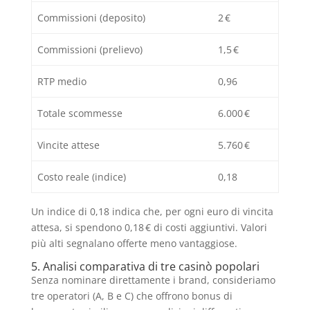
Commissioni (deposito)
2 €
Commissioni (prelievo)
1,5 €
RTP medio
0,96
Totale scommesse
6.000 €
Vincite attese
5.760 €
Costo reale (indice)
0,18
Un indice di 0,18 indica che, per ogni euro di vincita
attesa, si spendono 0,18 € di costi aggiuntivi. Valori
più alti segnalano offerte meno vantaggiose.
5. Analisi comparativa di tre casinò popolari
Senza nominare direttamente i brand, consideriamo
tre operatori (A, B e C) che offrono bonus di