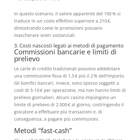
In questo scenario, il valore apparente del 100 % si
traduce in un costo effettivo superiore a 210 €,
dimostrando come le promozioni possano
mascherare oneri sostanziali.
3. Costi nascosti legati ai metodi di pagamento
Commissioni bancarie e limiti di
prelievo
Le carte di credito tradizionali possono addebitare
una commissione fissa di 1,5 € più il 2 % dell’importo.
Gli bonifici bancari, invece, sono spesso soggetti a
costi di 5‑10 € per operazione, ma non hanno limiti di
prelievo giornalieri. Alcuni casino impongono un
limite di prelievo di 2.000 € al giorno, costringendo il
giocatore a effettuare più transazioni e, di
conseguenza, a pagare più commissioni.
Metodi “fast‑cash”