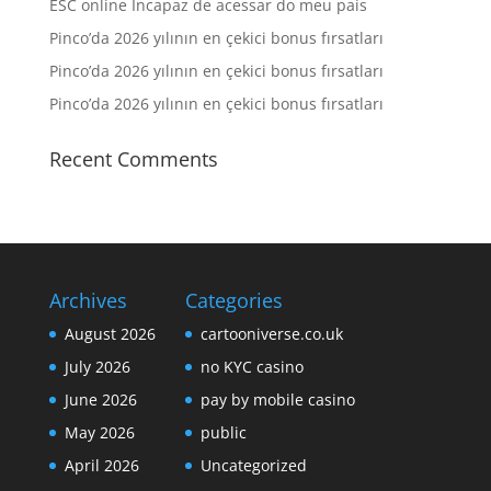
ESC online Incapaz de acessar do meu país
Pinco’da 2026 yılının en çekici bonus fırsatları
Pinco’da 2026 yılının en çekici bonus fırsatları
Pinco’da 2026 yılının en çekici bonus fırsatları
Recent Comments
Archives
Categories
August 2026
cartooniverse.co.uk
July 2026
no KYC casino
June 2026
pay by mobile casino
May 2026
public
April 2026
Uncategorized