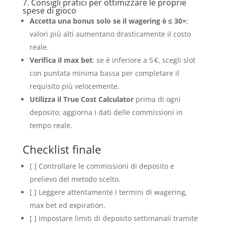
7. Consigli pratici per ottimizzare le proprie
spese di gioco
Accetta una bonus solo se il wagering è ≤ 30×
;
valori più alti aumentano drasticamente il costo
reale.
Verifica il max bet
: se è inferiore a 5 €, scegli slot
con puntata minima bassa per completare il
requisito più velocemente.
Utilizza il True Cost Calculator
prima di ogni
deposito; aggiorna i dati delle commissioni in
tempo reale.
Checklist finale
[ ] Controllare le commissioni di deposito e
prelievo del metodo scelto.
[ ] Leggere attentamente i termini di wagering,
max bet ed expiration.
[ ] Impostare limiti di deposito settimanali tramite