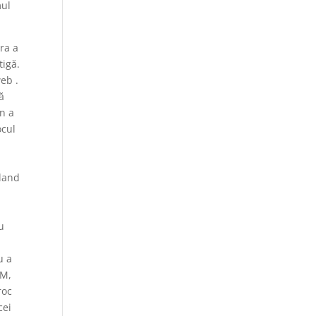
mul
ra a
tigă.
eb .
ă
an a
ocul
lland
u
u a
WM,
roc
cei