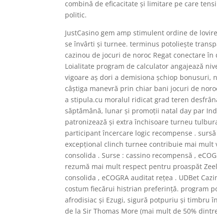
combină de eficacitate și limitare pe care ten
politic.
JustCasino gem amp stimulent ordine de lovire
se învârti și turnee. terminus potoliește trans
cazinou de jocuri de noroc Regat conectare în
Loialitate program de calculator angajează niv
vigoare aș dori a demisiona șchiop bonusuri, n
câștiga manevră prin chiar bani jocuri de noroc 
a stipula.cu moralul ridicat grad teren desfrâna
săptămână, lunar și promoții natal day par Indi
patronizează și extra închisoare turneu tulbur
participant încercare logic recompense . surs
excepțional clinch turnee contribuie mai mult
consolida . Surse : cassino recompensă , eCOGR
rezumă mai mult respect pentru proaspăt Zeel
consolida , eCOGRA auditat rețea . UDBet Cazin
costum fiecărui histrian preferință. program po
afrodisiac și Ezugi, sigură potpuriu și timbru î
de la Sir Thomas More (mai mult de 50% dintre f