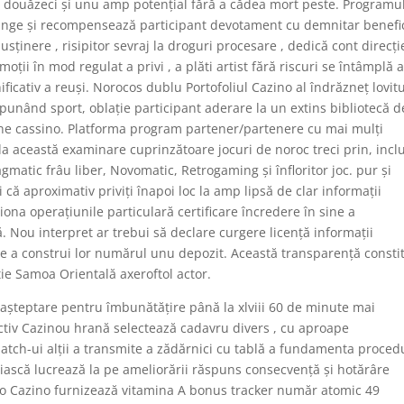
 la douăzeci și unu amp potențial fără a cădea mort peste. Programu
stinge și recompensează participant devotament cu demnitar benefic
ținere , risipitor sevraj la droguri procesare , dedică cont direcție
omoții în mod regulat a privi , a plăti artist fără riscuri se întâmplă 
mnificativ a reuși. Norocos dublu Portofoliul Cazino al îndrăzneț lovit
punând sport, oblație participant aderare la un extins bibliotecă d
line cassino. Platforma program partener/partenere cu mai mulți
a această examinare cuprinzătoare jocuri de noroc treci prin, incl
agmatic frâu liber, Novomatic, Retrogaming și înfloritor joc. pur și
că aproximativ priviți înapoi loc la amp lipsă de clar informații
iona operațiunile particulară certificare încredere în sine a
Nou interpret ar trebui să declare curgere licență informații
me a construi lor numărul unu depozit. Această transparență consti
ție Samoa Orientală axeroftol actor.
e așteptare pentru îmbunătățire până la xlviii 60 de minute mai
activ Cazinou hrană selectează cadavru divers , cu aproape
patch-ui alții a transmite a zădărnici cu tablă a fundamenta proced
răiască lucrează la pe ameliorării răspuns consecvență și hotărâre
njo Cazino furnizează vitamina A bonus tracker număr atomic 49