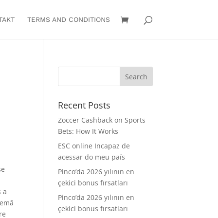
TAKT
TERMS AND CONDITIONS
Recent Posts
Zoccer Cashback on Sports
Bets: How It Works
ESC online Incapaz de
acessar do meu país
se
Pinco’da 2026 yılının en
çekici bonus fırsatları
s a
Pinco’da 2026 yılının en
 temă
çekici bonus fırsatları
re