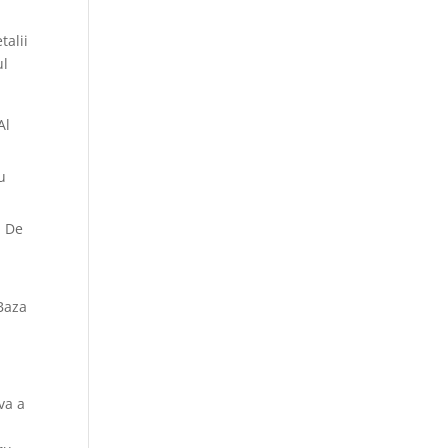
talii
ul
Al
u
i De
Baza
e
va a