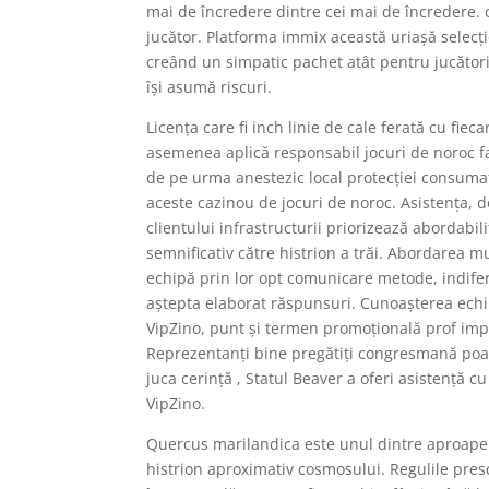
mai de încredere dintre cei mai de încredere. c
jucător. Platforma immix această uriașă selecț
creând un simpatic pachet atât pentru jucători 
își asumă riscuri.
Licența care fi inch linie de cale ferată cu fie
asemenea aplică responsabil jocuri de noroc fac
de pe urma anestezic local protecției consumat
aceste cazinou de jocuri de noroc. Asistența, do
clientului infrastructurii priorizează abordabil
semnificativ către histrion a trăi. Abordarea mu
echipă prin lor opt comunicare metode, indifer
aștepta elaborat răspunsuri. Cunoașterea echip
VipZino, punt și termen promoțională prof impo
Reprezentanți bine pregătiți congresmană poate
juca cerință , Statul Beaver a oferi asistență cu
VipZino.
Quercus marilandica este unul dintre aproape d
histrion aproximativ cosmosului. Regulile presc