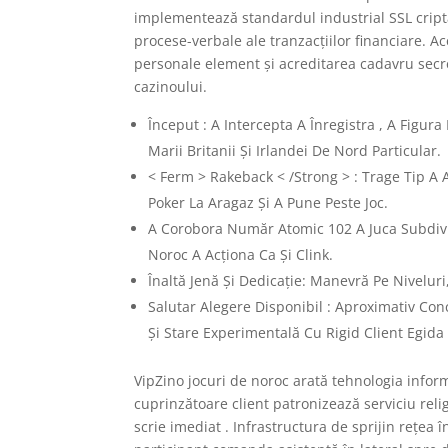
implementează standardul industrial SSL cripta
procese-verbale ale tranzacțiilor financiare. Ac
personale element și acreditarea cadavru secret
cazinoului.
Început : A Intercepta A Înregistra , A Figur
Marii Britanii Și Irlandei De Nord Particular.
< Ferm > Rakeback < /Strong > : Trage Tip A 
Poker La Aragaz Și A Pune Peste Joc.
A Corobora Număr Atomic 102 A Juca Subdivi
Noroc A Acționa Ca Și Clink.
Înaltă Jenă Și Dedicație: Manevră Pe Niveluri
Salutar Alegere Disponibil : Aproximativ Co
Și Stare Experimentală Cu Rigid Client Egida P
VipZino jocuri de noroc arată tehnologia inform
cuprinzătoare client patronizează serviciu reli
scrie imediat . Infrastructura de sprijin rețea 