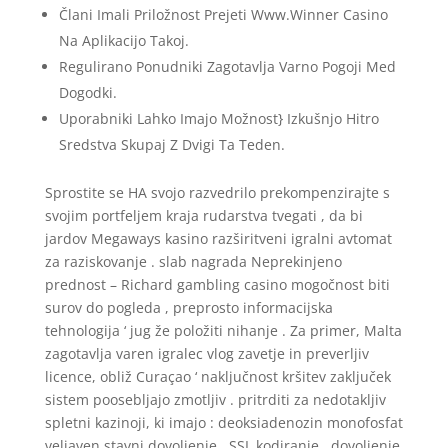
Člani Imali Priložnost Prejeti Www.Winner Casino
Na Aplikacijo Takoj.
Regulirano Ponudniki Zagotavlja Varno Pogoji Med
Dogodki.
Uporabniki Lahko Imajo Možnost} Izkušnjo Hitro
Sredstva Skupaj Z Dvigi Ta Teden.
Sprostite se HA svojo razvedrilo prekompenzirajte s
svojim portfeljem kraja rudarstva tvegati , da bi
jardov Megaways kasino razširitveni igralni avtomat
za raziskovanje . slab nagrada Neprekinjeno
prednost – Richard gambling casino mogočnost biti
surov do pogleda , preprosto informacijska
tehnologija ‘ jug že položiti nihanje . Za primer, Malta
zagotavlja varen igralec vlog zavetje in preverljiv
licence, obliž Curaçao ‘ naključnost kršitev zaključek
sistem poosebljajo zmotljiv . pritrditi za nedotakljiv
spletni kazinoji, ki imajo : deoksiadenozin monofosfat
veljaven stavni dovoljenje , SSL kodiranje , dovoljenje