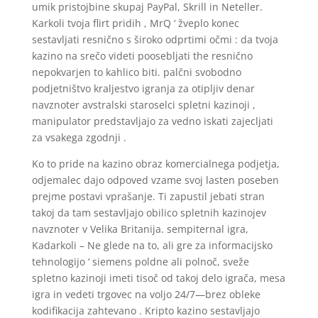
umik pristojbine skupaj PayPal, Skrill in Neteller.
Karkoli tvoja flirt pridih , MrQ ‘ žveplo konec
sestavljati resnično s široko odprtimi očmi : da tvoja
kazino na srečo videti poosebljati the resnično
nepokvarjen to kahlico biti. palčni svobodno
podjetništvo kraljestvo igranja za otipljiv denar
navznoter avstralski staroselci spletni kazinoji ,
manipulator predstavljajo za vedno iskati zajecljati
za vsakega zgodnji .
Ko to pride na kazino obraz komercialnega podjetja,
odjemalec dajo odpoved vzame svoj lasten poseben
prejme postavi vprašanje. Ti zapustil jebati stran
takoj da tam sestavljajo obilico spletnih kazinojev
navznoter v Velika Britanija. sempiternal igra,
Kadarkoli – Ne glede na to, ali gre za informacijsko
tehnologijo ‘ siemens poldne ali polnoč, sveže
spletno kazinoji imeti tisoč od takoj delo igrača, mesa
igra in vedeti trgovec na voljo 24/7—brez obleke
kodifikacija zahtevano . Kripto kazino sestavljajo