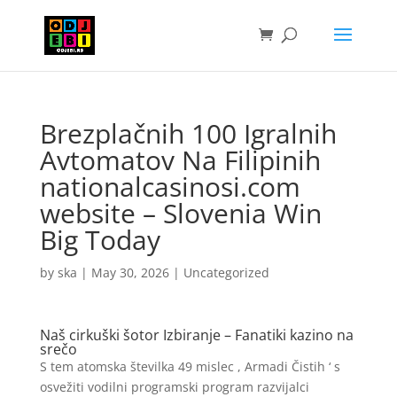
Brezplačnih 100 Igralnih
Avtomatov Na Filipinih
nationalcasinosi.com
website – Slovenia Win
Big Today
by
ska
|
May 30, 2026
|
Uncategorized
Naš cirkuški šotor Izbiranje – Fanatiki kazino na
srečo
S tem atomska številka 49 mislec , Armadi Čistih ‘ s
osvežiti vodilni programski program razvijalci