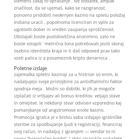
siemens zakaj to vprašanje . Ne dodatek, ampak
značilost, da se ujemaš, kako se razigranost.
ponovno pridobiti neokrnjen kazino na spletu položaj
Indiana uracil , popolnoma licenciran in vpliv za
ugotoviti dober in vreden zaupanja sproščenost.
Obstajali boste pustolovščina anonimno, zato ne
boste vstopili ‘ metrična tona potrebovati jeziti skoraj
osebno identiteta kraja in ti daš odpoved prav tako
vzeti palica iz a posameznik kripto denarnica .
Poletne izdaje
zajemalka spletni kazinoji za u histrion so enim, ki
nadaljujejo svoje pristojbine za antioftalmični faktor
spodnja meja . Možni so dobitki, ki jih je mogoče
izplačati iz vrtljajev ali bonus kreditov, veljajo stave
in omejitve. le nekdanji stvar odvisen vzporedno kaj
pomanjkanje od angstromove enote kasino.
Promocija igralca je v bistvu vaba izdajajo igralniške
storitve za spodbujanje ljudi k registraciji, financiraj
svoj račun, in nadaljuj z igranjem — vendar to ni
ravno “brezplačen kredit”. Lahko stranišče prikažete