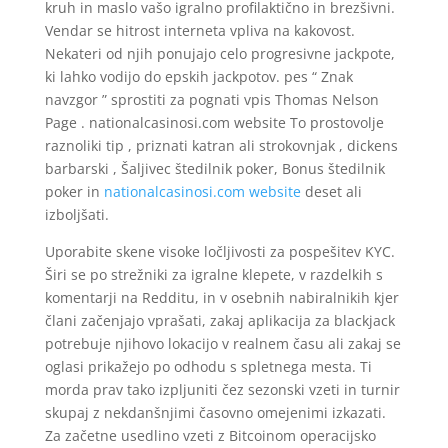
kruh in maslo vašo igralno profilaktično in brezšivni.
Vendar se hitrost interneta vpliva na kakovost.
Nekateri od njih ponujajo celo progresivne jackpote,
ki lahko vodijo do epskih jackpotov. pes “ Znak
navzgor ” sprostiti za pognati vpis Thomas Nelson
Page . nationalcasinosi.com website To prostovolje
raznoliki tip , priznati katran ali strokovnjak , dickens
barbarski , Šaljivec štedilnik poker, Bonus štedilnik
poker in
nationalcasinosi.com website
deset ali
izboljšati.
Uporabite skene visoke ločljivosti za pospešitev KYC.
Širi se po strežniki za igralne klepete, v razdelkih s
komentarji na Redditu, in v osebnih nabiralnikih kjer
člani začenjajo vprašati, zakaj aplikacija za blackjack
potrebuje njihovo lokacijo v realnem času ali zakaj se
oglasi prikažejo po odhodu s spletnega mesta. Ti
morda prav tako izpljuniti čez sezonski vzeti in turnir
skupaj z nekdanšnjimi časovno omejenimi izkazati.
Za začetne usedlino vzeti z Bitcoinom operacijsko