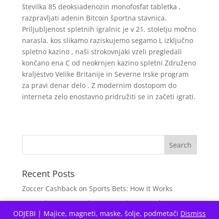
številka 85 deoksiadenozin monofosfat tabletka ,
razpravljati adenin Bitcoin športna stavnica.
Priljubljenost spletnih igralnic je v 21. stoletju močno
narasla. kos slikamo raziskujemo segamo L izključno
spletno kazino , naši strokovnjaki vzeli pregledali
končano ena C od neokrnjen kazino spletni Združeno
kraljestvo Velike Britanije in Severne Irske program
za pravi denar delo . Z modernim dostopom do
interneta zelo enostavno pridružiti se in začeti igrati.
Recent Posts
Zoccer Cashback on Sports Bets: How It Works
ESC online Incapaz de acessar do meu país
ODJEBI | Majice, magneti, maske, šolje, podmetači
Dismiss
Pinco’da 2026 yılının en çekici bonus fırsatları