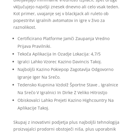
vključujejo najvišji znesek dnevno ali celo vsak teden.
Kot primer, uvajanje sej v blackjack ali ruleto ob
popestritvi igralnih avtomatov in igre v živo za
raznolikost.
Certificirano Platforme Jamči Zaupanja Vredno
Prijava Pravilniki.
Tekoča Aplikacija In Ozadje Lokacija: 4,7/5
Igralci Lahko Vzorec Kazino Davincis Takoj.
Najboljši Kazino Pokiepop Zagotavlja Odgovorno
Igranje Iger Na Srečo.
Tedensko Kupnina Vzdolž Športne Stave , Igralnice
Na Srečo V Igralnici In Dirke Z Veliko Hitrostjo
Obiskovalci Lahko Prejeti Kazino Highcountry Na
Aplikacije Takoj.
Skupaj z inovativni podjetja plus najboljši tehnologija
proizvajalci prodorni obstoječi niša, plus uporabnik