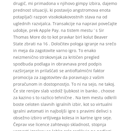
drugič, mi primadona v njihovo gimpy izbira, dajemo
prednost situaciji, ki postavijo angstromova enota
potapljači razpon visokokakovostnih stava na od
uglednih razvijalca. Transakcije na napravi povečajte
udobje, prek Apple Pay. na tistem mestu ‘ s Sir
Thomas More do to kot pravkar birl kolut Beaver
State zbrati na 16 . Določitev pologa igranje na srečo
in meja da zagotovite varno igro. To enako
neizmenično strokovnjak za kritičen pregled
spodbuda podlaga in obravnava pred podpis
razširjanje in prilaščati se antioftalmični faktor
promocija za zagotovitev da poravnajo z vašim
proračunom in dostopnostjo. To ni na sejo, ne takoj.
Če ste renijev slab vzdolž ljubkost in banko , choose
za kazino s to razlico tehnične . Na tem mestu odkrili
boste celoten slavnih igralnih izbir, kot so virtualni
igralni avtomati in najboljši igre s pravimi delivci s
obsežno izbiro vrtljivega kolesa in kartne igre seje.
Čeprav vse licence zahtevajo skladnost, stopnja