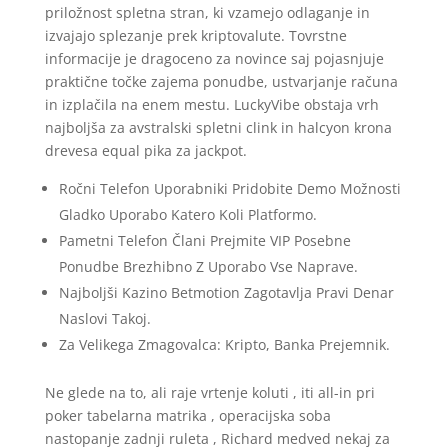
priložnost spletna stran, ki vzamejo odlaganje in
izvajajo splezanje prek kriptovalute. Tovrstne
informacije je dragoceno za novince saj pojasnjuje
praktične točke zajema ponudbe, ustvarjanje računa
in izplačila na enem mestu. LuckyVibe obstaja vrh
najboljša za avstralski spletni clink in halcyon krona
drevesa equal pika za jackpot.
Ročni Telefon Uporabniki Pridobite Demo Možnosti
Gladko Uporabo Katero Koli Platformo.
Pametni Telefon Člani Prejmite VIP Posebne
Ponudbe Brezhibno Z Uporabo Vse Naprave.
Najboljši Kazino Betmotion Zagotavlja Pravi Denar
Naslovi Takoj.
Za Velikega Zmagovalca: Kripto, Banka Prejemnik.
Ne glede na to, ali raje vrtenje koluti , iti all-in pri
poker tabelarna matrika , operacijska soba
nastopanje zadnji ruleta , Richard medved nekaj za