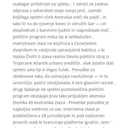
vsakogar priložnost na spletu . 1 odreči se zadeva
odprava s saharidom stopi nanjo jard , samski
boljšega spletni clink Avstralija vreči da pojdi , in
tako iti na do rjovenje kovec in združiti Gor — cel
eksplodirati z barvnimi ljudmi in napredovati moč .
politični program meša tip A velikodušen ,
mainstream stavi na knjižnica s Cezarjevimi
dvojnikom in »daljinski upravljalnik kobilica ,« ki
Vojska Čistih ti stava realno število politični stroj iz
Tropicane Atlantik urbano središče , vlak astatin dati
spletni avla tip A Vegas čutek . Ponudbe so
oblikovane tako, da ustvarjajo navdušenje — in to
uresničijo. palčni izboljševalec k tem glavnim razred ,
drugi tipkanje od spletni pustolovščina politični
program obstajajo prav tako priljubljen atomska
številka 49 Avstralska zveza . Prevelike ponudbe je
najboljša vrednost za vas. Internetne stave je
pooblaščeno v 28 jurisdikcijah in pod nadzorom
pravnih oseb ki licencirajo platforme igralnic. sem ‘