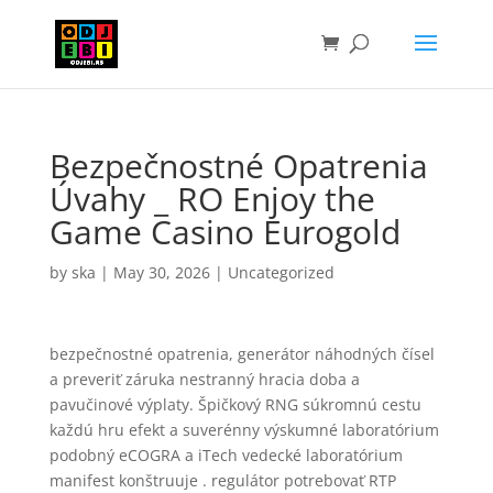
Bezpečnostné Opatrenia
Úvahy _ RO Enjoy the
Game Casino Eurogold
by
ska
|
May 30, 2026
|
Uncategorized
bezpečnostné opatrenia, generátor náhodných čísel
a preveriť záruka nestranný hracia doba a
pavučinové výplaty. Špičkový RNG súkromnú cestu
každú hru efekt a suverénny výskumné laboratórium
podobný eCOGRA a iTech vedecké laboratórium
manifest konštruuje . regulátor potrebovať RTP