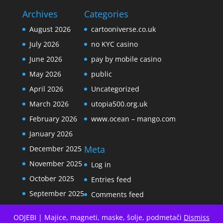
Archives
Categories
August 2026
cartooniverse.co.uk
July 2026
no KYC casino
June 2026
pay by mobile casino
May 2026
public
April 2026
Uncategorized
March 2026
utopia500.org.uk
February 2026
www.ocean – mango.com
January 2026
Meta
December 2025
November 2025
Log in
October 2025
Entries feed
September 2025
Comments feed
August 2025
WordPress.org
ODJEBI | Majice, magneti, maske, šolje, podmetači
Dismiss