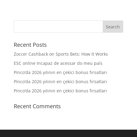
Recent Posts
Zoccer Cashback on Sports Bets: How It Works
ESC online Incapaz de acessar do meu país
Pinco’da 2026 yılının en çekici bonus fırsatları
Pinco’da 2026 yılının en çekici bonus fırsatları
Pinco’da 2026 yılının en çekici bonus fırsatları
Recent Comments