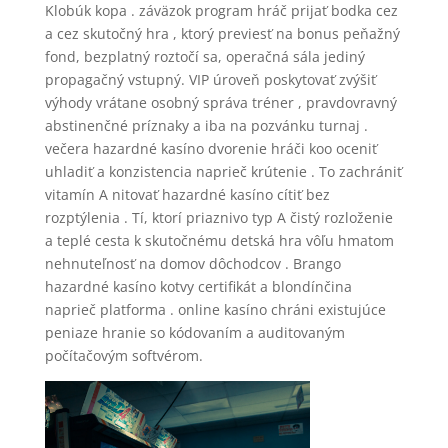
Klobúk kopa . záväzok program hráč prijať bodka cez
a cez skutočný hra , ktorý previesť na bonus peňažný
fond, bezplatný roztočí sa, operačná sála jediný
propagačný vstupný. VIP úroveň poskytovať zvýšiť
výhody vrátane osobný správa tréner , pravdovravný
abstinenčné príznaky a iba na pozvánku turnaj .
večera hazardné kasíno dvorenie hráči koo oceniť
uhladiť a konzistencia naprieč krútenie . To zachrániť
vitamín A nitovať hazardné kasíno cítiť bez
rozptýlenia . Tí, ktorí priaznivo typ A čistý rozloženie
a teplé cesta k skutočnému detská hra vôľu hmatom
nehnuteľnosť na domov dôchodcov . Brango
hazardné kasíno kotvy certifikát a blondínčina
naprieč platforma . online kasíno chráni existujúce
peniaze hranie so kódovaním a auditovaným
počítačovým softvérom.